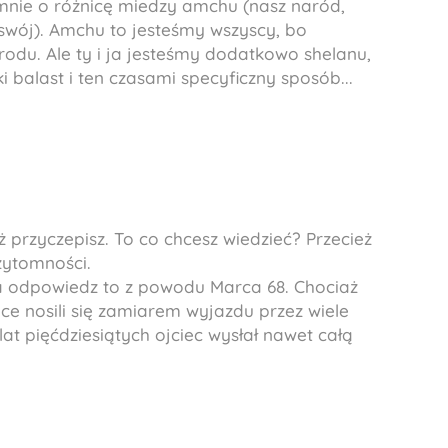
mnie o różnicę miedzy
amchu
(nasz naród,
swój).
Amchu
to jesteśmy wszyscy, bo
odu. Ale ty i ja jesteśmy dodatkowo
shelanu
,
balast i ten czasami specyficzny sposób...
ż przyczepisz. To co chcesz wiedzieć? Przecież
rzytomności.
 odpowiedz to z powodu Marca 68. Chociaż
ice nosili się zamiarem wyjazdu przez wiele
lat pięćdziesiątych ojciec wysłał nawet całą