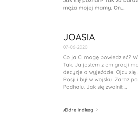
Jak się poznali? Tak za bardz
męża mojej mamy. On...
JOASIA
07-06-2020
Co ja Ci mogę powiedzieć? Wi
Tak. Ja jestem z emigracji mar
decyzje o wyjeździe. Ojcu się
Rosji i był w wojsku. Zaraz p
Podhalu. Jak się zwolnił,...
Ældre indlæg