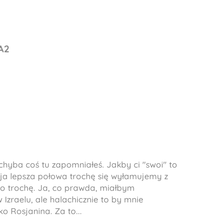
A
2
chyba coś tu zapomniałeś. Jakby ci "swoi" to
moja lepsza połowa trochę się wyłamujemy z
ko trochę. Ja, co prawda, miałbym
zraelu, ale halachicznie to by mnie
o Rosjanina. Za to...