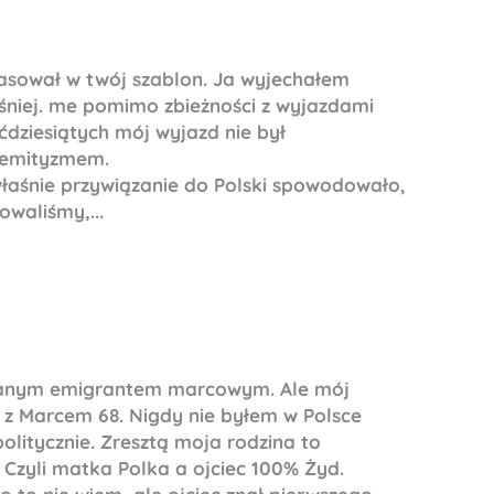
asował w twój szablon. Ja wyjechałem
ześniej. me pomimo zbieżności z wyjazdami
ćdziesiątych mój wyjazd nie był
semityzmem.
właśnie przywiązanie do Polski spowodowało,
owaliśmy,...
wanym emigrantem marcowym. Ale mój
z Marcem 68. Nigdy nie byłem w Polsce
politycznie. Zresztą moja rodzina to
Czyli matka Polka a ojciec 100% Żyd.