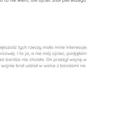
o to nie wiem, ale ojciec znał pierwszego
ększość tych rzeczy mało mnie interesuje.
cowej. I to ja, a nie mój ojciec, podjęłam
 za bardzo nie chciało. On przeżył wojnę w
o wojnie brał udział w walce z bandami na