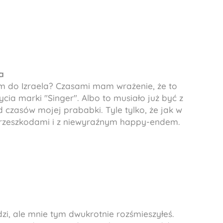
a
łam do Izraela? Czasami mam wrażenie, że to
cia marki "Singer". Albo to musiało już być z
czasów mojej prababki. Tyle tylko, że jak w
z przeszkodami i z niewyraźnym happy-endem.
zi, ale mnie tym dwukrotnie rozśmieszyłeś.