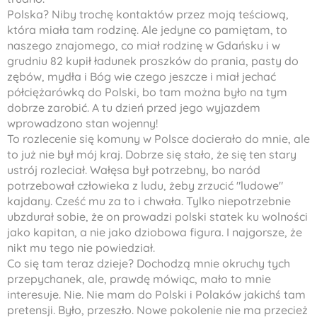
Polska? Niby trochę kontaktów przez moją teściową,
która miała tam rodzinę. Ale jedyne co pamiętam, to
naszego znajomego, co miał rodzinę w Gdańsku i w
grudniu 82 kupił ładunek proszków do prania, pasty do
zębów, mydła i Bóg wie czego jeszcze i miał jechać
półciężarówką do Polski, bo tam można było na tym
dobrze zarobić. A tu dzień przed jego wyjazdem
wprowadzono stan wojenny!
To rozlecenie się komuny w Polsce docierało do mnie, ale
to już nie był mój kraj. Dobrze się stało, że się ten stary
ustrój rozleciał. Wałęsa był potrzebny, bo naród
potrzebował człowieka z ludu, żeby zrzucić "ludowe"
kajdany. Cześć mu za to i chwała. Tylko niepotrzebnie
ubzdurał sobie, że on prowadzi polski statek ku wolności
jako kapitan, a nie jako dziobowa figura. I najgorsze, że
nikt mu tego nie powiedział.
Co się tam teraz dzieje? Dochodzą mnie okruchy tych
przepychanek, ale, prawdę mówiąc, mało to mnie
interesuje. Nie. Nie mam do Polski i Polaków jakichś tam
pretensji. Było, przeszło. Nowe pokolenie nie ma przecież