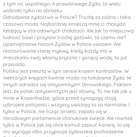
z tym nic wspólnego. A prawdziwego Żyda, to wielu
widziało tylko na obrazku.
Odrodzenie żydostwa w Polsce? Trochę za późno i taka
czasowa moda. Najbardziej śmieszą mnie ci chasydzi
latający w starodawnych chałatach. Ale jak to miejscową
ludność bawi i przynosi trochę gotówki, to czemu nie?
Upamiętnianie historii Żydów w Polsce owszem. Ale
restaurowanie starej mykwy, kiedy każdy ma w
mieszkaniu swój własny prysznic i gorącą wodę, to już
przesada.
Polska jest zresztą w tym sensie krajem kontrastów. W
niektórych kręgach kwitnie moda na hołubienie Żyda. W
innych odradza się antysemityzm Dmowskiego. Faktem
jest, że polski antysemityzm jest słowny. To nie tak jak u
mnie w Kopenhadze, gdzie przed synagogą stoją
uzbrojeni policjanci i wszyscy uważają to za normalne. I
tylko w Polsce, nie licząc Izraela, zapala się w
narodowym parlamencie chanukowe świece. Ale również
tylko w Polsce jak się chce komuś zepsuć karierę, to się
mu wyciąga albo przypisuje żydowskie pochodzenie.