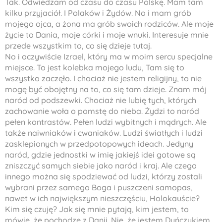
Tak. Odwiedzam od czasu do czasu Polskę. Mam tam
kilku przyjaciół. I Polaków i Żydów. No i mam grób
mojego ojca, a żona ma grób swoich rodziców. Ale moje
życie to Dania, moje córki i moje wnuki. Interesuje mnie
przede wszystkim to, co się dzieje tutaj.
No i oczywiście Izrael, który ma w moim sercu specjalne
miejsce. To jest kolebka mojego ludu, Tam się to
wszystko zaczęło. I chociaż nie jestem religijny, to nie
mogę być obojętny na to, co się tam dzieje. Znam mój
naród od podszewki. Chociaż nie lubię tych, których
zachowanie woła o pomstę do nieba. Żydzi to naród
pełen kontrastów. Pełen ludzi wybitnych i mądrych. Ale
także naiwniaków i cwaniaków. Ludzi światłych i ludzi
zasklepionych w przedpotopowych ideach. Jedyny
naród, gdzie jednostki w imię jakiejś idei gotowe są
zniszczyć samych siebie jako naród i kraj. Ale czego
innego można się spodziewać od ludzi, którzy zostali
wybrani przez samego Boga i puszczeni samopas,
nawet w ich największym nieszczęściu, Holokauście?
Kim się czuję? Jak się mnie pytają, kim jestem, to
mówię, że pochodzę z Danii. Nie, że jestem Duńczykiem,