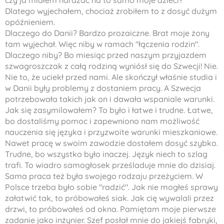
czy ja miałem narażać na to samo moje dzieci?
Dlatego wyjechałem, chociaż zrobiłem to z dosyć dużym
opóźnieniem.
Dlaczego do Danii? Bardzo prozaiczne. Brat moje żony
tam wyjechał. Więc niby w ramach "łączenia rodzin".
Dlaczego niby? Bo miesiąc przed naszym przyjazdem
szwagroszczak z całą rodziną wyniósł się do Szwecji! Nie.
Nie to, że uciekł przed nami. Ale skończył właśnie studia i
w Danii były problemy z dostaniem pracy. A Szwecja
potrzebowała takich jak on i dawała wspaniale warunki.
Jak się zasymilowałem? To było i łatwe i trudne. Łatwe,
bo dostaliśmy pomoc i zapewniono nam możliwość
nauczenia się języka i przyzwoite warunki mieszkaniowe.
Nawet pracę w swoim zawodzie dostałem dosyć szybko.
Trudne, bo wszystko było inaczej. Język niech to szlag
trafi. To wiadro samogłosek prześladuje mnie do dzisiaj.
Sama praca też była swojego rodzaju przeżyciem. W
Polsce trzeba było sobie "radzić". Jak nie mogłeś sprawy
załatwić tak, to próbowałeś siak. Jak cię wywalali przez
drzwi, to próbowałeś od okna. Pamiętam moje pierwsze
zadanie jako inżynier. Szef posłał mnie do jakiejś fabryki,