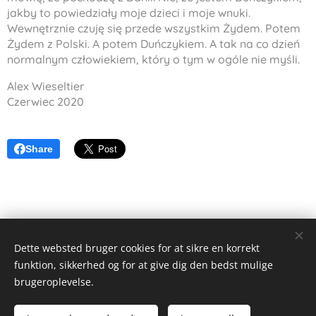
jakby to powiedziały moje dzieci i moje wnuki.
Wewnętrznie czuję się przede wszystkim Żydem. Potem
Żydem z Polski. A potem Duńczykiem. A tak na co dzień
normalnym człowiekiem, który o tym w ogóle nie myśli.
Alex Wieseltier
Czerwiec 2020
Share
Dette websted bruger cookies for at sikre en korrekt
funktion, sikkerhed og for at give dig den bedst mulige
Alex Wieseltier - Uredte tanker
brugeroplevelse.
Alle rettigheder forbeholdes 2019