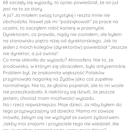
68 zaczęły się wyjazdy, to ojciec powiedział, że on już
jest na to za stary.
A ja? Ja miałem swoją turystykę i reszta mnie nie
obchodziła. Nawet jak mi "podziękowali" za prace na
uczelni, to zacząłem robić karierę w przemyśle.
Dyrektorem, co prawda, nigdy nie zostałem, ale byłem
na stanowisku piętro niżej od dyrektorskiego. Jak to
jeden z moich kolegów (dyrektorów) powiedział "Jeszcze
nie dyrektor, a już świnia".
Co mnie skłoniło do wyjazdu? Atmosfera. Nie to, że
środowisko, w którym się obracałem, było antysemickie.
Problem był, że znakomita większość Polaków
przyjmowała nagonkę na Żydów jako coś zupełnie
normalnego. Nie to, że głośno popierali, ale to im wcale
nie przeszkadzało. A niektórzy się dziwili, że jeszcze
jestem, chociaż mam możliwości wyjazdu.
No i rzecz najważniejsza. Moje dzieci. Ja niby byłem do
tego przyzwyczajony od dziecka. Mama mi zawsze
mówiła, żebym się nie wychylał ze swoim żydostwem.
Jakby moi znajomi i przyjaciele tego nie wiedzieli. Ale