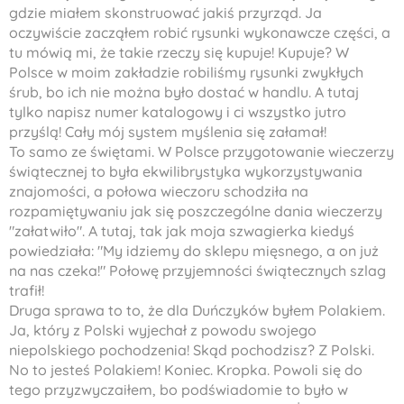
gdzie miałem skonstruować jakiś przyrząd. Ja
oczywiście zacząłem robić rysunki wykonawcze części, a
tu mówią mi, że takie rzeczy się kupuje! Kupuje? W
Polsce w moim zakładzie robiliśmy rysunki zwykłych
śrub, bo ich nie można było dostać w handlu. A tutaj
tylko napisz numer katalogowy i ci wszystko jutro
przyślą! Cały mój system myślenia się załamał!
To samo ze świętami. W Polsce przygotowanie wieczerzy
świątecznej to była ekwilibrystyka wykorzystywania
znajomości, a połowa wieczoru schodziła na
rozpamiętywaniu jak się poszczególne dania wieczerzy
"załatwiło". A tutaj, tak jak moja szwagierka kiedyś
powiedziała: "My idziemy do sklepu mięsnego, a on już
na nas czeka!" Połowę przyjemności świątecznych szlag
trafił!
Druga sprawa to to, że dla Duńczyków byłem Polakiem.
Ja, który z Polski wyjechał z powodu swojego
niepolskiego pochodzenia! Skąd pochodzisz? Z Polski.
No to jesteś Polakiem! Koniec. Kropka. Powoli się do
tego przyzwyczaiłem, bo podświadomie to było w