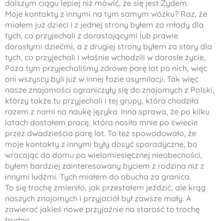
dalszym ciągu lepiej niż mówić, że się jest Żydem.
Moje kontakty z innymi na tym samym wózku? Raz, że
miałem już dzieci i z jednej strony byłem za młody dla
tych, co przyjechali z dorastającymi lub prawie
dorosłymi dziećmi, a z drugiej strony byłem za stary dla
tych, co przyjechali i właśnie wchodzili w dorosłe życie,
Poza tym przyjechaliśmy zdrowe parę lat po nich, więc
oni wszyscy byli już w innej fazie asymilacji. Tak więc
nasze znajomości ograniczyły się do znajomych z Polski,
którzy także tu przyjechali i tej grupy, która chodziła
razem z nami na naukę języka. Inna sprawa, że po kilku
latach dostałem pracę, która nosiła mnie po świecie
przez dwadzieścia parę lat. To też spowodowało, że
moje kontakty z innymi były dosyć sporadyczne, bo
wracając do domu po wielomiesięcznej nieobecności,
byłem bardziej zainteresowany byciem z rodzina niż z
innymi ludźmi. Tych miałem do obucha za granica.
To się trochę zmieniło, jak przestałem jeździć, ale krąg
naszych znajomych i przyjaciół był zawsze mały. A
zawierać jakieś nowe przyjaźnie na starość to trochę
trudno.