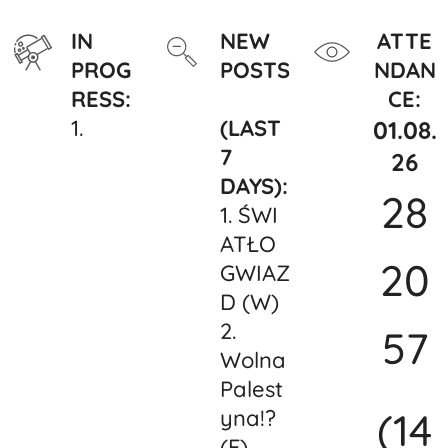
IN
NEW
ATTE
PROG
POSTS
NDAN
RESS:
CE:
1.
(LAST
01.08
.
7
26
DAYS):
28
1.
ŚWI
ATŁO
20
GWIAZ
D (W)
2.
57
Wolna
Palest
(14
yna!?
(F)