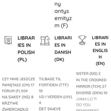
ny
antys
emityz
m (F)
LIBRAR
LIBRARI
LIBRARI
ES
IN
IES IN
ES IN
ENGLIS
POLISH
DANISH
H
(PL)
(DK)
(EN)
SISTER (SIS) 2
CZ
Y MNIE JESZCZE
TILBAGE TIL
IN THE CROOKED
PAMI
Ę
TASZ (CM) 17
FORTIDEN (TTF)
MIRROR (TCM) 27
FORUM (F) 504
10
DIVERSE (DEN) 10
NA SAKSY (NS) 8
UD I VERDEN (UIV)
Jokes (J) 11
4
KRZYWE
DO YOU
DET SKÆVE
ZWIERCIADŁO
REMEMBER?