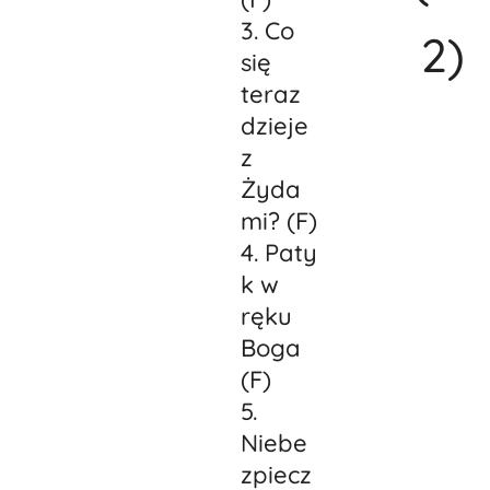
3. Co
2)
się
teraz
dzieje
z
Żyda
mi? (F)
4. Paty
k w
ręku
Boga
(F)
5.
Niebe
zpiecz