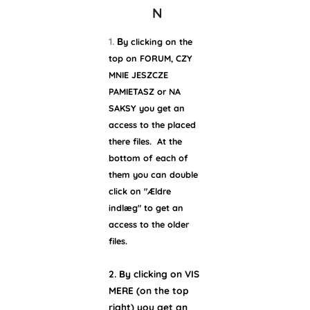
N
1.
B
y clicking on the
top on FORUM, CZY
MNIE JESZCZE
PAMIETASZ or NA
SAKSY you get an
access to the placed
there files. At the
bottom of each of
them you can double
click on "Ældre
indlæg" to get an
access to the older
files.
2. By clicking on VIS
MERE (on the top
right) you get an