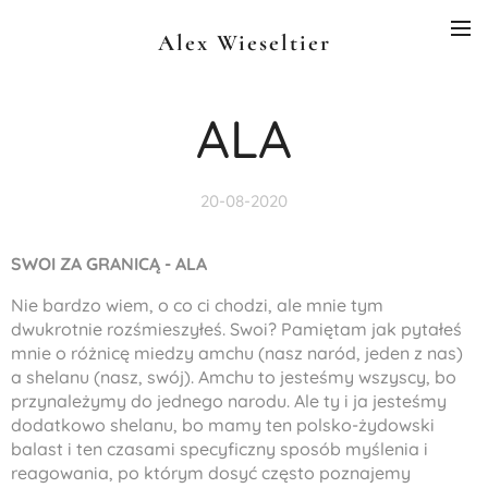
Alex Wieseltier
ALA
20-08-2020
SWOI ZA GRANIC
Ą
- ALA
Nie bardzo wiem, o co ci chodzi, ale mnie tym
dwukrotnie rozśmieszyłeś. Swoi? Pamiętam jak pytałeś
mnie o różnicę miedzy
amchu
(nasz naród, jeden z nas)
a
shelanu
(nasz, swój).
Amchu
to jesteśmy wszyscy, bo
przynależymy do jednego narodu. Ale ty i ja jesteśmy
dodatkowo
shelanu
, bo mamy ten polsko-żydowski
balast i ten czasami specyficzny sposób myślenia i
reagowania, po którym dosyć często poznajemy