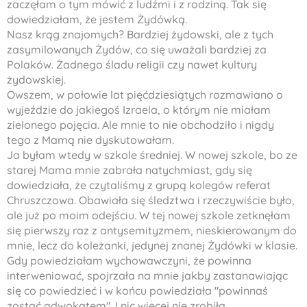
zaczęłam o tym mówić z ludźmi i z rodziną. Tak się
dowiedziałam, że jestem Żydówką.
Nasz krąg znajomych? Bardziej żydowski, ale z tych
zasymilowanych Żydów, co się uważali bardziej za
Polaków. Żadnego śladu religii czy nawet kultury
żydowskiej.
Owszem, w połowie lat pięćdziesiątych rozmawiano o
wyjeździe do jakiegoś Izraela, o którym nie miałam
zielonego pojęcia. Ale mnie to nie obchodziło i nigdy
tego z Mamą nie dyskutowałam.
Ja byłam wtedy w szkole średniej. W nowej szkole, bo ze
starej Mama mnie zabrała natychmiast, gdy się
dowiedziała, że czytaliśmy z grupą kolegów referat
Chruszczowa. Obawiała się śledztwa i rzeczywiście było,
ale już po moim odejściu. W tej nowej szkole zetknęłam
się pierwszy raz z antysemityzmem, nieskierowanym do
mnie, lecz do koleżanki, jedynej znanej Żydówki w klasie.
Gdy powiedziałam wychowawczyni, że powinna
interweniować, spojrzała na mnie jakby zastanawiając
się co powiedzieć i w końcu powiedziała "powinnaś
zostać adwokatem". I nic więcej nie zrobiła.