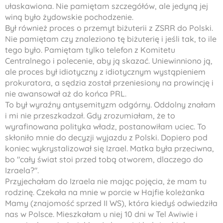
ułaskawiona. Nie pamiętam szczegółów, ale jedyną jej
winą było żydowskie pochodzenie.
Był również proces o przemyt biżuterii z ZSRR do Polski.
Nie pamiętam czy znaleziono tę biżuterię i jeśli tak, to ile
tego było. Pamiętam tylko telefon z Komitetu
Centralnego i polecenie, aby ją skazać. Uniewinniono ją,
ale proces był idiotyczny z idiotycznym wystąpieniem
prokuratora, a sędzia został przeniesiony na prowincję i
nie awansował aż do końca PRL.
To był wyraźny antysemityzm odgórny. Oddolny znałam
i mi nie przeszkadzał. Gdy zrozumiałam, że to
wyrafinowana polityka władz, postanowiłam uciec. To
skłoniło mnie do decyzji wyjazdu z Polski. Dopiero pod
koniec wykrystalizował się Izrael. Matka była przeciwna,
bo "cały świat stoi przed tobą otworem, dlaczego do
Izraela?".
Przyjechałam do Izraela nie mając pojęcia, że mam tu
rodzinę. Czekała na mnie w porcie w Hajfie koleżanka
Mamy (znajomość sprzed II WS), która kiedyś odwiedziła
nas w Polsce. Mieszkałam u niej 10 dni w Tel Awiwie i