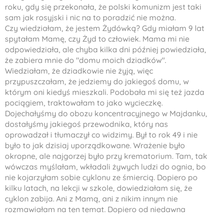
roku, gdy się przekonała, że polski komunizm jest taki
sam jak rosyjski i nic na to poradzić nie można.
Czy wiedziałam, że jestem Żydówką? Gdy miałam 9 lat
spytałam Mamę, czy Żyd to człowiek. Mama mi nie
odpowiedziała, ale chyba kilka dni później powiedziała,
że zabiera mnie do "domu moich dziadków".
Wiedziałam, że dziadkowie nie żyją, więc
przypuszczałam, że jedziemy do jakiegoś domu, w
którym oni kiedyś mieszkali. Podobała mi się też jazda
pociągiem, traktowałam to jako wycieczkę.
Dojechałyśmy do obozu koncentracyjnego w Majdanku,
dostałyśmy jakiegoś przewodnika, który nas
oprowadzał i tłumaczył co widzimy. Był to rok 49 i nie
było to jak dzisiaj uporządkowane. Wrażenie było
okropne, ale najgorzej było przy krematorium. Tam, tak
wówczas myślałam, wkładali żywych ludzi do ognia, bo
nie kojarzyłam sobie cyklonu ze śmiercią. Dopiero po
kilku latach, na lekcji w szkole, dowiedziałam się, że
cyklon zabija. Ani z Mamą, ani z nikim innym nie
rozmawiałam na ten temat. Dopiero od niedawna