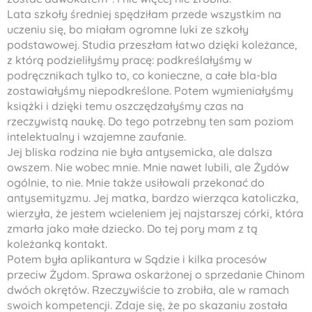
Lata szkoły średniej spędziłam przede wszystkim na
uczeniu się, bo miałam ogromne luki ze szkoły
podstawowej. Studia przeszłam łatwo dzięki koleżance,
z którą podzieliłyśmy pracę: podkreślałyśmy w
podręcznikach tylko to, co konieczne, a całe bla-bla
zostawiałyśmy niepodkreślone. Potem wymieniałyśmy
książki i dzięki temu oszczędzałyśmy czas na
rzeczywistą naukę. Do tego potrzebny ten sam poziom
intelektualny i wzajemne zaufanie.
Jej bliska rodzina nie była antysemicka, ale dalsza
owszem. Nie wobec mnie. Mnie nawet lubili, ale Żydów
ogólnie, to nie. Mnie także usiłowali przekonać do
antysemityzmu. Jej matka, bardzo wierząca katoliczka,
wierzyła, że jestem wcieleniem jej najstarszej córki, która
zmarła jako małe dziecko. Do tej pory mam z tą
koleżanką kontakt.
Potem była aplikantura w Sądzie i kilka procesów
przeciw Żydom. Sprawa oskarżonej o sprzedanie Chinom
dwóch okrętów. Rzeczywiście to zrobiła, ale w ramach
swoich kompetencji. Zdaje się, że po skazaniu została