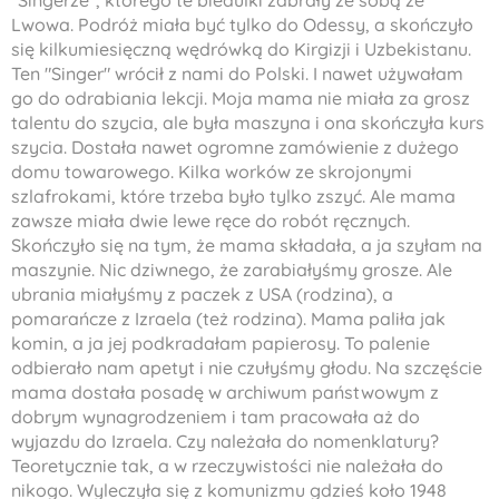
"Singerze", którego te biedulki zabrały ze sobą ze
Lwowa. Podróż miała być tylko do Odessy, a skończyło
się kilkumiesięczną wędrówką do Kirgizji i Uzbekistanu.
Ten "Singer" wrócił z nami do Polski. I nawet używałam
go do odrabiania lekcji. Moja mama nie miała za grosz
talentu do szycia, ale była maszyna i ona skończyła kurs
szycia. Dostała nawet ogromne zamówienie z dużego
domu towarowego. Kilka worków ze skrojonymi
szlafrokami, które trzeba było tylko zszyć. Ale mama
zawsze miała dwie lewe ręce do robót ręcznych.
Skończyło się na tym, że mama składała, a ja szyłam na
maszynie. Nic dziwnego, że zarabiałyśmy grosze. Ale
ubrania miałyśmy z paczek z USA (rodzina), a
pomarańcze z Izraela (też rodzina). Mama paliła jak
komin, a ja jej podkradałam papierosy. To palenie
odbierało nam apetyt i nie czułyśmy głodu. Na szczęście
mama dostała posadę w archiwum państwowym z
dobrym wynagrodzeniem i tam pracowała aż do
wyjazdu do Izraela. Czy należała do nomenklatury?
Teoretycznie tak, a w rzeczywistości nie należała do
nikogo. Wyleczyła się z komunizmu gdzieś koło 1948