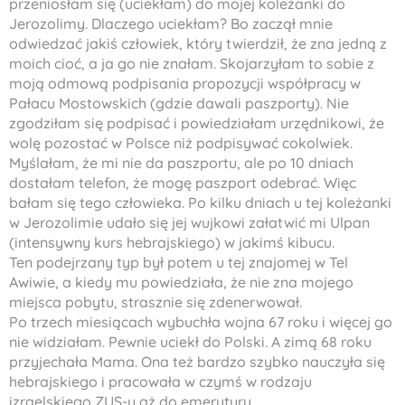
przeniosłam się (uciekłam) do mojej koleżanki do
Jerozolimy. Dlaczego uciekłam? Bo zaczął mnie
odwiedzać jakiś człowiek, który twierdził, że zna jedną z
moich cioć, a ja go nie znałam. Skojarzyłam to sobie z
moją odmową podpisania propozycji współpracy w
Pałacu Mostowskich (gdzie dawali paszporty). Nie
zgodziłam się podpisać i powiedziałam urzędnikowi, że
wolę pozostać w Polsce niż podpisywać cokolwiek.
Myślałam, że mi nie da paszportu, ale po 10 dniach
dostałam telefon, że mogę paszport odebrać. Więc
bałam się tego człowieka. Po kilku dniach u tej koleżanki
w Jerozolimie udało się jej wujkowi załatwić mi
Ulpan
(intensywny kurs hebrajskiego) w jakimś kibucu.
Ten podejrzany typ był potem u tej znajomej w Tel
Awiwie, a kiedy mu powiedziała, że nie zna mojego
miejsca pobytu, strasznie się zdenerwował.
Po trzech miesiącach wybuchła wojna 67 roku i więcej go
nie widziałam. Pewnie uciekł do Polski. A zimą 68 roku
przyjechała Mama. Ona też bardzo szybko nauczyła się
hebrajskiego i pracowała w czymś w rodzaju
izraelskiego ZUS-u aż do emerytury.