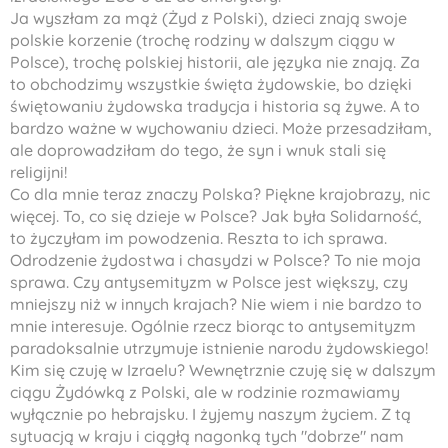
Ja wyszłam za mąż (Żyd z Polski), dzieci znają swoje
polskie korzenie (trochę rodziny w dalszym ciągu w
Polsce), trochę polskiej historii, ale języka nie znają. Za
to obchodzimy wszystkie święta żydowskie, bo dzięki
świętowaniu żydowska tradycja i historia są żywe. A to
bardzo ważne w wychowaniu dzieci. Może przesadziłam,
ale doprowadziłam do tego, że syn i wnuk stali się
religijni!
Co dla mnie teraz znaczy Polska? Piękne krajobrazy, nic
więcej. To, co się dzieje w Polsce? Jak była Solidarność,
to życzyłam im powodzenia. Reszta to ich sprawa.
Odrodzenie żydostwa i chasydzi w Polsce? To nie moja
sprawa. Czy antysemityzm w Polsce jest większy, czy
mniejszy niż w innych krajach? Nie wiem i nie bardzo to
mnie interesuje. Ogólnie rzecz biorąc to antysemityzm
paradoksalnie utrzymuje istnienie narodu żydowskiego!
Kim się czuję w Izraelu? Wewnętrznie czuję się w dalszym
ciągu Żydówką z Polski, ale w rodzinie rozmawiamy
wyłącznie po hebrajsku. I żyjemy naszym życiem. Z tą
sytuacją w kraju i ciągłą nagonką tych "dobrze" nam