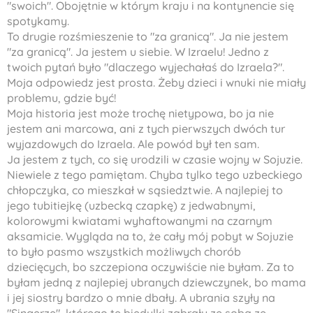
"swoich". Obojętnie w którym kraju i na kontynencie się
spotykamy.
To drugie rozśmieszenie to "za granicą". Ja nie jestem
"za granicą". Ja jestem u siebie. W Izraelu! Jedno z
twoich pytań było "dlaczego wyjechałaś do Izraela?".
Moja odpowiedz jest prosta. Żeby dzieci i wnuki nie miały
problemu, gdzie być!
Moja historia jest może trochę nietypowa, bo ja nie
jestem ani marcowa, ani z tych pierwszych dwóch tur
wyjazdowych do Izraela. Ale powód był ten sam.
Ja jestem z tych, co się urodzili w czasie wojny w Sojuzie.
Niewiele z tego pamiętam. Chyba tylko tego uzbeckiego
chłopczyka, co mieszkał w sąsiedztwie. A najlepiej to
jego
tubitiejkę
(uzbecką czapkę) z jedwabnymi,
kolorowymi kwiatami wyhaftowanymi na czarnym
aksamicie. Wygląda na to, że cały mój pobyt w Sojuzie
to było pasmo wszystkich możliwych chorób
dziecięcych, bo szczepiona oczywiście nie byłam. Za to
byłam jedną z najlepiej ubranych dziewczynek, bo mama
i jej siostry bardzo o mnie dbały. A ubrania szyły na