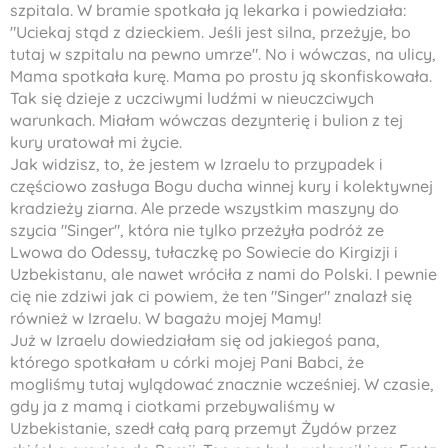
szpitala. W bramie spotkała ją lekarka i powiedziała:
"Uciekaj stąd z dzieckiem. Jeśli jest silna, przeżyje, bo
tutaj w szpitalu na pewno umrze". No i wówczas, na ulicy,
Mama spotkała kurę. Mama po prostu ją skonfiskowała.
Tak się dzieje z uczciwymi ludźmi w nieuczciwych
warunkach. Miałam wówczas dezynterię i bulion z tej
kury uratował mi życie.
Jak widzisz, to, że jestem w Izraelu to przypadek i
częściowo zasługa Bogu ducha winnej kury i kolektywnej
kradzieży ziarna. Ale przede wszystkim maszyny do
szycia "Singer", która nie tylko przeżyła podróż ze
Lwowa do Odessy, tułaczkę po Sowiecie do Kirgizji i
Uzbekistanu, ale nawet wróciła z nami do Polski. I pewnie
cię nie zdziwi jak ci powiem, że ten "Singer" znalazł się
również w Izraelu. W bagażu mojej Mamy!
Już w Izraelu dowiedziałam się od jakiegoś pana,
którego spotkałam u córki mojej Pani Babci, że
mogliśmy tutaj wylądować znacznie wcześniej. W czasie,
gdy ja z mamą i ciotkami przebywaliśmy w
Uzbekistanie, szedł całą parą przemyt Żydów przez