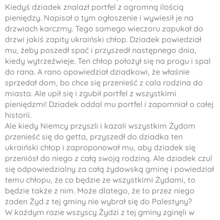
Kiedyś dziadek znalazł portfel z ogromną ilością
pieniędzy. Napisał o tym ogłoszenie i wywiesił je na
drzwiach karczmy. Tego samego wieczoru zapukał do
drzwi jakiś zapity ukraiński chłop. Dziadek powiedział
mu, żeby poszedł spać i przyszedł następnego dnia,
kiedy wytrzeźwieje. Ten chłop położył się na progu i spal
do rana. A rano opowiedział dziadkowi, że właśnie
sprzedał dom, bo chce się przenieść z cala rodzina do
miasta. Ale upił się i zgubił portfel z wszystkimi
pieniędzmi! Dziadek oddal mu portfel i zapomniał o całej
historii.
Ale kiedy Niemcy przyszli i kazali wszystkim Żydom
przenieść się do getta, przyszedł do dziadka ten
ukraiński chłop i zaproponował mu, aby dziadek się
przeniósł do niego z całą swoją rodziną. Ale dziadek czul
się odpowiedzialny za całą żydowską gminę i powiedział
temu chłopu, że co będzie ze wszystkimi Żydami, to
będzie także z nim. Może dlatego, że to przez niego
żaden Żyd z tej gminy nie wybrał się do Palestyny?
W każdym razie wszyscy Żydzi z tej gminy zginęli w