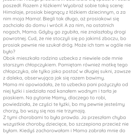
poszedł. Razem z łóżkiem! Wyobraź sobie taką scenę:
Himalaje, prosiak biegnący z łóżkiem dziecinnym, a za
nim moja Mama!. Biegli tak długo, aż prosiakowi się
zachciało do domu i wrócił. A za nim, na ostatnich
nogach, Mama. Gdyby go zgubiła, nie znalazłaby drogi
powrotnej. Cud, że nie stoczyli się po jakimś zboczu, bo
prosiak pewnie nie szukał dróg. Może ich tam w ogóle nie
było?
Obok mieszkała rodzina uzbecka z niewiele ode mnie
starszym chłopczykiem. Pamiętam również matkę tego
chłopczyka, ale tylko jako postać w długiej sukni, zawsze
z daleka, obserwująca jak się razem bawimy.
Mama mi opowiadała, że ta uzbecka pani pożyczyła od
niej łyżki i siedziała nad kanałem wodnym i tarła je
piaskiem. Na pytanie Mamy, dlaczego to robi,
powiedziała, że czyści te łyżki, bo my pewnie jesteśmy
chorzy, bo wszy się nas nie trzymają.
Z tymi chorobami to była prawda. Ja przeszłam chyba
wszystkie choroby dziecięce, bo szczepiona przecież nie
byłam. Kiedyś zachorowałam i Mama zabrała mnie do