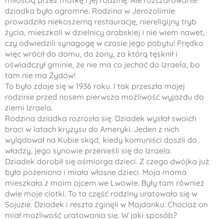
miłością przez matkę i jej rodzinę. Ale rozczarowanie
dziadka było ogromne. Rodzina w Jerozolimie
prowadziła niekoszerną restaurację, niereligijny tryb
życia, mieszkali w dzielnicy arabskiej i nie wiem nawet,
czy odwiedzili synagogę w czasie jego pobytu! Prędko
więc wrócił do domu, do żony, za którą tęsknił i
oświadczył gminie, że nie ma co jechać do Izraela, bo
tam nie ma Żydów!
To było zdaje się w 1936 roku. I tak przeszła mojej
rodzinie przed nosem pierwsza możliwość wyjazdu do
ziemi Izraela.
Rodzina dziadka rozrosła się. Dziadek wysłał swoich
braci w latach kryzysu do Ameryki. Jeden z nich
wylądował na Kubie skąd, kiedy komuniści doszli do
władzy, jego synowie przenieśli się do Izraela.
Dziadek dorobił się ośmiorga dzieci. Z czego dwójka już
była pożeniona i miała własne dzieci. Moja mama
mieszkała z moim ojcem we Lwowie. Były tam również
dwie moje ciotki. To ta część rodziny uratowała się w
Sojuzie. Dziadek i reszta zginęli w Majdanku. Chociaż on
miał możliwość uratowania się. W jaki sposób?