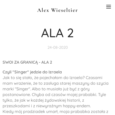
Alex Wieseltier
ALA 2
24-08-2020
SWOI ZA GRANICĄ - ALA 2
Czyli "
Singer" jedzie do Izraela
Jak to się stało, że pojechałam do Izraela? Czasami
mam wrażenie, że to zasługa starej maszyny do szycia
marki "Singer". Albo to musiało już być z góry
postanowione. Chyba od czasów mojej prababki. Tyle
tylko, że jak w każdej żydowskiej historii, z
przeszkodami i z niewyraźnym happy-endem.
Kiedy mój pradziadek umarł, moja prababka została z