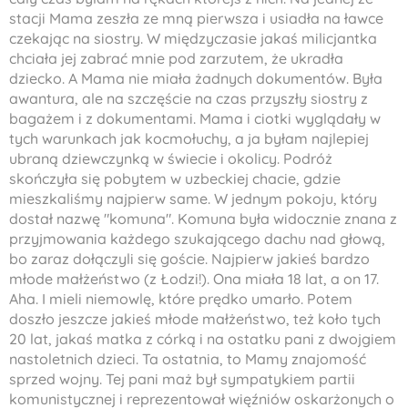
stacji Mama zeszła ze mną pierwsza i usiadła na ławce
czekając na siostry. W międzyczasie jakaś milicjantka
chciała jej zabrać mnie pod zarzutem, że ukradła
dziecko. A Mama nie miała żadnych dokumentów. Była
awantura, ale na szczęście na czas przyszły siostry z
bagażem i z dokumentami. Mama i ciotki wyglądały w
tych warunkach jak kocmołuchy, a ja byłam najlepiej
ubraną dziewczynką w świecie i okolicy. Podróż
skończyła się pobytem w uzbeckiej chacie, gdzie
mieszkaliśmy najpierw same. W jednym pokoju, który
dostał nazwę "komuna". Komuna była widocznie znana z
przyjmowania każdego szukającego dachu nad głową,
bo zaraz dołączyli się goście. Najpierw jakieś bardzo
młode małżeństwo (z Łodzi!). Ona miała 18 lat, a on 17.
Aha. I mieli niemowlę, które prędko umarło. Potem
doszło jeszcze jakieś młode małżeństwo, też koło tych
20 lat, jakaś matka z córką i na ostatku pani z dwojgiem
nastoletnich dzieci. Ta ostatnia, to Mamy znajomość
sprzed wojny. Tej pani maż był sympatykiem partii
komunistycznej i reprezentował więźniów oskarżonych o