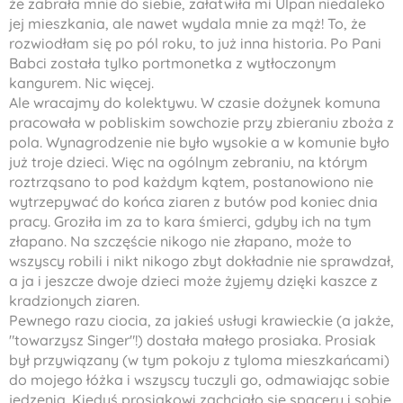
że zabrała mnie do siebie, załatwiła mi
Ulpan
niedaleko
jej mieszkania, ale nawet wydala mnie za mąż! To, że
rozwiodłam się po pól roku, to już inna historia. Po Pani
Babci została tylko portmonetka z wytłoczonym
kangurem. Nic więcej.
Ale wracajmy do kolektywu. W czasie dożynek komuna
pracowała w pobliskim sowchozie przy zbieraniu zboża z
pola. Wynagrodzenie nie było wysokie a w komunie było
już troje dzieci. Więc na ogólnym zebraniu, na którym
roztrząsano to pod każdym kątem, postanowiono nie
wytrzepywać do końca ziaren z butów pod koniec dnia
pracy. Groziła im za to kara śmierci, gdyby ich na tym
złapano. Na szczęście nikogo nie złapano, może to
wszyscy robili i nikt nikogo zbyt dokładnie nie sprawdzał,
a ja i jeszcze dwoje dzieci może żyjemy dzięki kaszce z
kradzionych ziaren.
Pewnego razu ciocia, za jakieś usługi krawieckie (a jakże,
"towarzysz Singer"!) dostała małego prosiaka. Prosiak
był przywiązany (w tym pokoju z tyloma mieszkańcami)
do mojego łóżka i wszyscy tuczyli go, odmawiając sobie
jedzenia. Kiedyś prosiakowi zachciało się spaceru i sobie