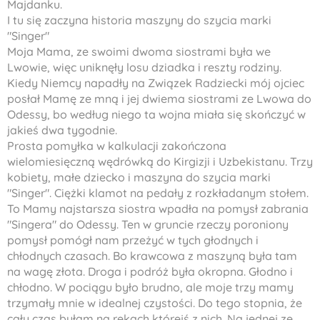
Majdanku.
I tu się zaczyna historia maszyny do szycia marki
"Singer"
Moja Mama, ze swoimi dwoma siostrami była we
Lwowie, więc uniknęły losu dziadka i reszty rodziny.
Kiedy Niemcy napadły na Związek Radziecki mój ojciec
posłał Mamę ze mną i jej dwiema siostrami ze Lwowa do
Odessy, bo według niego ta wojna miała się skończyć w
jakieś dwa tygodnie.
Prosta pomyłka w kalkulacji zakończona
wielomiesięczną wędrówką do Kirgizji i Uzbekistanu. Trzy
kobiety, małe dziecko i maszyna do szycia marki
"Singer". Ciężki klamot na pedały z rozkładanym stołem.
To Mamy najstarsza siostra wpadła na pomysł zabrania
"Singera" do Odessy. Ten w gruncie rzeczy poroniony
pomysł pomógł nam przeżyć w tych głodnych i
chłodnych czasach. Bo krawcowa z maszyną była tam
na wagę złota. Droga i podróż była okropna. Głodno i
chłodno. W pociągu było brudno, ale moje trzy mamy
trzymały mnie w idealnej czystości. Do tego stopnia, że
cały czas byłam na rękach którejś z nich. Na jednej ze