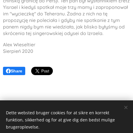
chińską granicę do Persji. Ten pan był wysłannikiem
Eretz
Yisrael
i kiedyś spotkał moje trzy mamy i zaproponował
im "wycieczkę" do Teheranu. Żadna z nich na tę
propozycję nie poleciała i gdyby nie spotkanie z tym
panem nigdy bym nie wiedziała, jak blisko byłyśmy od
skrócenia tej singerowskiej odysei do Izraela.
Alex Wieseltier
Sierpień 2020
Share
Dette websted bruger cookies for at sikre en korrekt
funktion, sikkerhed og for at give dig den bedst mulige
Alex Wieseltier - Uredte tanker
brugeroplevelse.