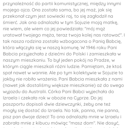
przynależność do partii komunistycznej, między innymi
mojego ojca. Ona została sama, bo jej maż, jak się
przekonał czym jest sowiecki raj, to się zagłodził na
śmierć. Jak ona odnalazła w tym Sojuzie moją matkę,
nie wiem, ale wiem co jej powiedziała: "mój mąż
uratował twojego męża, teraz twoja kolej nas ratować". I
tak nasza rodzina została wzbogacona o Panią Babcię,
która włączyła się w naszą komunę. W 1946 roku Pani
Babcia przyjechała z dziećmi do Polski i zamieszkała w
naszym mieszkaniu. To był jeden pokój na Pradze, w
którym ciągle mieszkali różni ludzie. Pamiętam, że ktoś
spał nawet w wannie. Ale po tym kolektywie w Sojuzie to
jakby nie robiło wrażenia. Pani Babcia mieszkała z nami
(nawet jak dostaliśmy większe mieszkanie) aż do swego
wyjazdu do Australii. Córka Pani Babci wyjechała do
Izraela i czekała rok w obozie na Cyprze. Do jej
paszportu dopisali dwie dziewczynki, żeby one też
mogły się dostać do Izraela. No tak, panna, nie panna,
pisz pan dwoje dzieci! To ona odnalazła mnie w Izraelu i
zabrała mnie z kibucu mówiąc "masz dom". Nie dosyć,