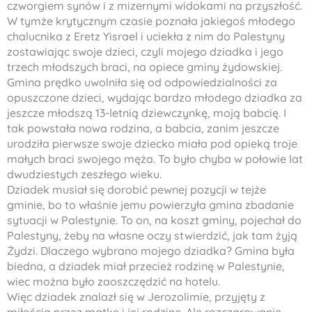
czworgiem synów i z mizernymi widokami na przyszłość.
W tymże krytycznym czasie poznała jakiegoś młodego
chalucnika
z
Eretz Yisrael
i uciekła z nim do Palestyny
zostawiając swoje dzieci, czyli mojego dziadka i jego
trzech młodszych braci, na opiece gminy żydowskiej.
Gmina prędko uwolniła się od odpowiedzialności za
opuszczone dzieci, wydając bardzo młodego dziadka za
jeszcze młodszą 13-letnią dziewczynkę, moją babcię. I
tak powstała nowa rodzina, a babcia, zanim jeszcze
urodziła pierwsze swoje dziecko miała pod opieką troje
małych braci swojego męża. To było chyba w połowie lat
dwudziestych zeszłego wieku.
Dziadek musiał się dorobić pewnej pozycji w tejże
gminie, bo to właśnie jemu powierzyła gmina zbadanie
sytuacji w Palestynie. To on, na koszt gminy, pojechał do
Palestyny, żeby na własne oczy stwierdzić, jak tam żyją
Żydzi. Dlaczego wybrano mojego dziadka? Gmina była
biedna, a dziadek miał przecież rodzinę w Palestynie,
wiec można było zaoszczędzić na hotelu.
Więc dziadek znalazł się w Jerozolimie, przyjęty z