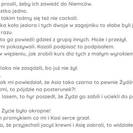
prosili, żeby ich zawieźć do Niemców.
stko jedno.
 takim tośmy się też nie cackali.
jka koło jeziora i tych dwoje w zagajniku to słabe byli 
 razu.
 to go powieźli gdzieś z grupą innych. Może i przeżył.
 mi pokazywali. Kazali podpisać to podpisałem.
 więzieniu, jak zrobili kurs dla tych z małym wyrokiem
ka nie zasądzili, bo już nie żył.
.
ak mi powiedział, że Asia taka czarna to pewnie Żydówk
zmi, to pójdzie na posterunek?!
lasem, to hyr poszedł, że Żydzi go zabili i uciekli do p
 Życie było okropne!
 promykiem co mi i Kasi serce grzał.
 że przyjechali jacyś krewni i Asię zabrali, to widział