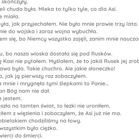
ę skończyły.
i chuda była. Mleka to tylko tyle, co dla Asi.
e miała.
była, jak przyjechałem. Nie było mnie prawie trzy lata.
nie do wojska i zaraz wojna wybuchła.
em się, bo Niemcy wszystko zajęli, zanim mnie naucz
ju, bo nasza wioska dostała się pod Rusków.
 Kasi nie pytałem. Myślałem, że to jakiś Rusek jej zrob
awa była. Takie chuchro. Ale jakie słoneczko!
, jak ją pierwszy raz zobaczyłem.
a mnie i mrygnęła tymi ślepkami to Panie...
Pan Bóg nam nie dał.
e jestem.
zła na tamten świat, to łezki nie uroniłem.
iłem z więzienia i zobaczyłem, że Asi już nie ma.
bielakiem chodziliśmy na łowy.
szystkim było ciężko.
wierci do śmierci.