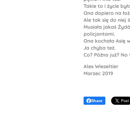
Takie to i życie by
Ona dopiero na łożu
Ale tak się do niej ś
Musiała jakaś Żydó
policjantami.
Ona kochała Asię wi
Ja chyba też.
Co? Późno już? No 
Alex Wieseltier
Marzec 2019
Share