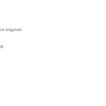
ono trzymać
ił.