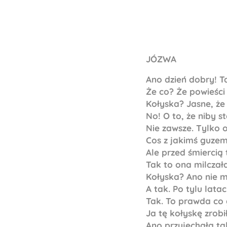
JÓZWA
Ano dzień dobry! Ta
Że co? Że powieści
Kołyska? Jasne, że
No! O to, że niby 
Nie zawsze. Tylko o
Cos z jakimś guzem 
Ale przed śmiercią 
Tak to ona milczała
Kołyska? Ano nie m
A tak. Po tylu lata
Tak. To prawda co 
Ja tę kołyskę zrob
Ano przyjechała ta