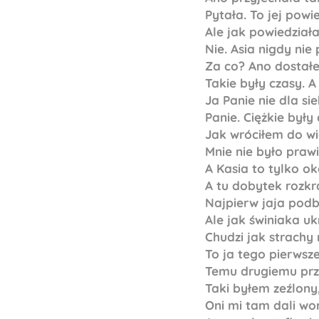
Pytała. To jej powi
Ale jak powiedziała
Nie. Asia nigdy nie 
Za co? Ano dostałem
Takie były czasy. A
Ja Panie nie dla si
Panie. Ciężkie były 
Jak wróciłem do wio
Mnie nie było prawi
A Kasia to tylko ok
A tu dobytek rozkr
Najpierw jaja podbi
Ale jak świniaka uk
Chudzi jak strachy 
To ja tego pierwsze
Temu drugiemu przy
Taki byłem zeźlony
Oni mi tam dali wor