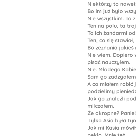
Niektórzy to nawet 
Bo im już było wszy
Nie wszystkim. To z
Ten na polu, ta tró
To ich żandarmi od
Ten, co się stawiał,
Bo zeznania jakieś
Nie wiem. Dopiero w
pisać nauczyłem.
Nie. Młodego Kobiela
Sam go zadźgałem
A co miałem robić j
podzielimy pienięd
Jak go znaleźli pod 
milczałem.
Że okropne? Panie!
Tylko Asia była tym
Jak mi Kasia mówiła,
pękło. Mnie też.