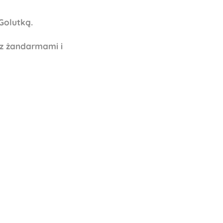
Golutką.
 z żandarmami i