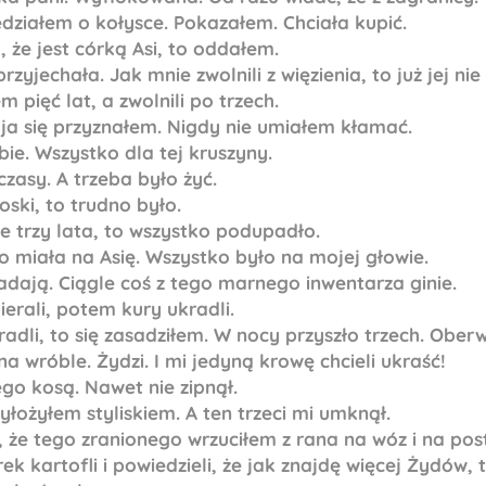
edziałem o kołysce. Pokazałem. Chciała kupić.
, że jest córką Asi, to oddałem.
przyjechała. Jak mnie zwolnili z więzienia, to już jej nie
 pięć lat, a zwolnili po trzech.
 ja się przyznałem. Nigdy nie umiałem kłamać.
ebie. Wszystko dla tej kruszyny.
czasy. A trzeba było żyć.
ski, to trudno było.
e trzy lata, to wszystko podupadło.
o miała na Asię. Wszystko było na mojej głowie.
adają. Ciągle coś z tego marnego inwentarza ginie.
erali, potem kury ukradli.
radli, to się zasadziłem. W nocy przyszło trzech. Oberw
na wróble. Żydzi. I mi jedyną krowę chcieli ukraść!
go kosą. Nawet nie zipnął.
łożyłem styliskiem. A ten trzeci mi umknął.
, że tego zranionego wrzuciłem z rana na wóz i na po
ek kartofli i powiedzieli, że jak znajdę więcej Żydów,