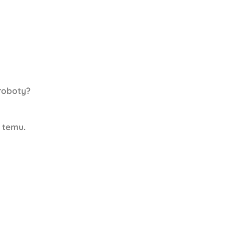
 roboty?
t temu.