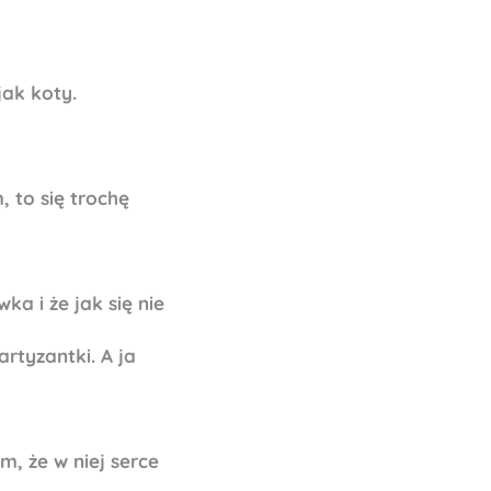
jak koty.
, to się trochę
a i że jak się nie
artyzantki. A ja
em, że w niej serce