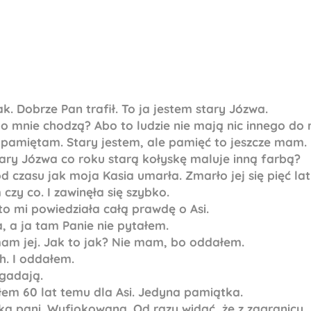
k. Dobrze Pan trafił. To ja jestem stary Józwa.
 o mnie chodzą? Abo to ludzie nie mają nic innego do
 pamiętam. Stary jestem, ale pamięć to jeszcze mam.
stary Józwa co roku starą kołyskę maluje inną farbą?
d czasu jak moja Kasia umarła. Zmarło jej się pięć la
czy co. I zawinęła się szybko.
to mi powiedziała całą prawdę o Asi.
, a ja tam Panie nie pytałem.
am jej. Jak to jak? Nie mam, bo oddałem.
ch. I oddałem.
gadają.
iłem 60 lat temu dla Asi. Jedyna pamiątka.
ka pani. Wyfiokowana. Od razu widać, że z zagranicy.