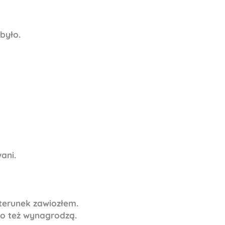
 było.
ani.
sterunek zawiozłem.
 to też wynagrodzą.