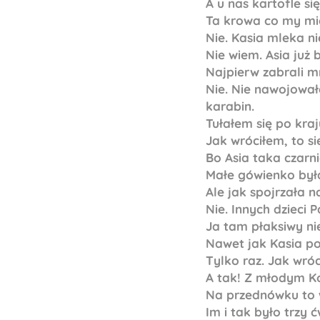
A u nas kartofle si
Ta krowa co my miel
Nie. Kasia mleka ni
Nie wiem. Asia już 
Najpierw zabrali m
Nie. Nie nawojował
karabin.
Tułałem się po kra
Jak wróciłem, to się
Bo Asia taka czarni
Małe gówienko była
Ale jak spojrzała n
Nie. Innych dzieci 
Ja tam płaksiwy ni
Nawet jak Kasia pos
Tylko raz. Jak wróc
A tak! Z młodym Ko
Na przednówku to w
Im i tak było trzy ć