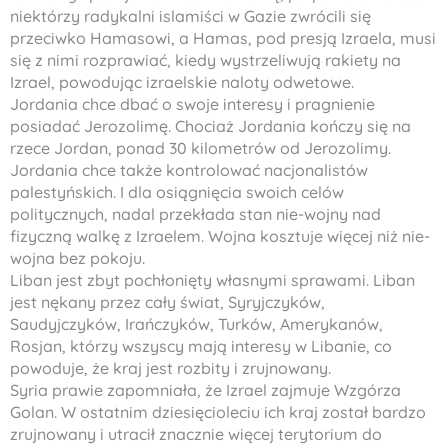
niektórzy radykalni islamiści w Gazie zwrócili się
przeciwko Hamasowi, a Hamas, pod presją Izraela, musi
się z nimi rozprawiać, kiedy wystrzeliwują rakiety na
Izrael, powodując izraelskie naloty odwetowe.
Jordania chce dbać o swoje interesy i pragnienie
posiadać Jerozolimę. Chociaż Jordania kończy się na
rzece Jordan, ponad 30 kilometrów od Jerozolimy.
Jordania chce także kontrolować nacjonalistów
palestyńskich. I dla osiągnięcia swoich celów
politycznych, nadal przekłada stan nie-wojny nad
fizyczną walkę z Izraelem. Wojna kosztuje więcej niż nie-
wojna bez pokoju.
Liban jest zbyt pochłonięty własnymi sprawami. Liban
jest nękany przez cały świat, Syryjczyków,
Saudyjczyków, Irańczyków, Turków, Amerykanów,
Rosjan, którzy wszyscy mają interesy w Libanie, co
powoduje, że kraj jest rozbity i zrujnowany.
Syria prawie zapomniała, że Izrael zajmuje Wzgórza
Golan. W ostatnim dziesięcioleciu ich kraj został bardzo
zrujnowany i utracił znacznie więcej terytorium do