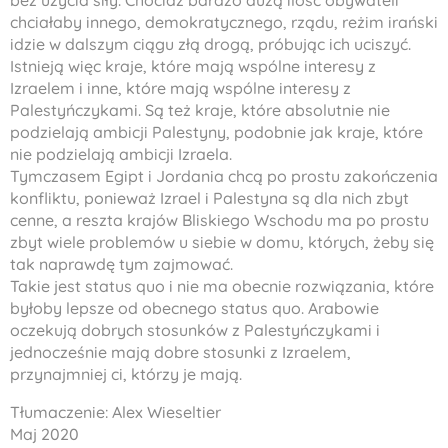
bez użycia siły. Chociaż bardzo dużą ilość obywateli
chciałaby innego, demokratycznego, rządu, reżim irański
idzie w dalszym ciągu złą drogą, próbując ich uciszyć.
Istnieją więc kraje, które mają wspólne interesy z
Izraelem i inne, które mają wspólne interesy z
Palestyńczykami. Są też kraje, które absolutnie nie
podzielają ambicji Palestyny, podobnie jak kraje, które
nie podzielają ambicji Izraela.
Tymczasem Egipt i Jordania chcą po prostu zakończenia
konfliktu, ponieważ Izrael i Palestyna są dla nich zbyt
cenne, a reszta krajów Bliskiego Wschodu ma po prostu
zbyt wiele problemów u siebie w domu, których, żeby się
tak naprawdę tym zajmować.
Takie jest status quo i nie ma obecnie rozwiązania, które
byłoby lepsze od obecnego status quo. Arabowie
oczekują dobrych stosunków z Palestyńczykami i
jednocześnie mają dobre stosunki z Izraelem,
przynajmniej ci, którzy je mają.
Tłumaczenie: Alex Wieseltier
Maj 2020