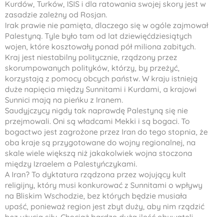
Kurdów, Turków, ISIS i dla ratowania swojej skory jest w
zasadzie zależny od Rosjan.
Irak prawie nie pamięta, dlaczego się w ogóle zajmował
Palestyną. Tyle było tam od lat dziewięćdziesiątych
wojen, które kosztowały ponad pół miliona zabitych.
Kraj jest niestabilny politycznie, rządzony przez
skorumpowanych polityków, którzy, by przeżyć,
korzystają z pomocy obcych państw. W kraju istnieją
duże napięcia między Sunnitami i Kurdami, a krajowi
Sunnici mają na pieńku z Iranem.
Saudyjczycy nigdy tak naprawdę Palestyną się nie
przejmowali. Oni są władcami Mekki i są bogaci. To
bogactwo jest zagrożone przez Iran do tego stopnia, że
oba kraje są przygotowane do wojny regionalnej, na
skale wiele większą niż jakakolwiek wojna stoczona
między Izraelem a Palestyńczykami.
A Iran? To dyktatura rządzona przez wojujący kult
religijny, który musi konkurować z Sunnitami o wpływy
na Bliskim Wschodzie, bez których będzie musiała
upaść, ponieważ region jest zbyt duży, aby nim rządzić