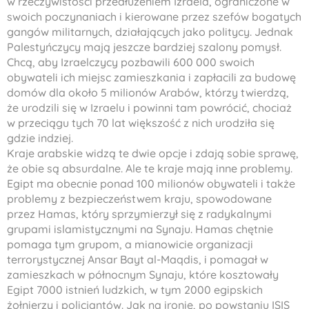
w rzeczywistości przedłużeniem Izraela, ograniczone w
swoich poczynaniach i kierowane przez szefów bogatych
gangów militarnych, działających jako politycy. Jednak
Palestyńczycy mają jeszcze bardziej szalony pomysł.
Chcą, aby Izraelczycy pozbawili 600 000 swoich
obywateli ich miejsc zamieszkania i zapłacili za budowę
domów dla około 5 milionów Arabów, którzy twierdzą,
że urodzili się w Izraelu i powinni tam powrócić, chociaż
w przeciągu tych 70 lat większość z nich urodziła się
gdzie indziej.
Kraje arabskie widzą te dwie opcje i zdają sobie sprawę,
że obie są absurdalne. Ale te kraje mają inne problemy.
Egipt ma obecnie ponad 100 milionów obywateli i także
problemy z bezpieczeństwem kraju, spowodowane
przez Hamas, który sprzymierzył się z radykalnymi
grupami islamistycznymi na Synaju. Hamas chętnie
pomaga tym grupom, a mianowicie organizacji
terrorystycznej Ansar Bayt al-Maqdis, i pomagał w
zamieszkach w północnym Synaju, które kosztowały
Egipt 7000 istnień ludzkich, w tym 2000 egipskich
żołnierzy i policjantów. Jak na ironię, po powstaniu ISIS