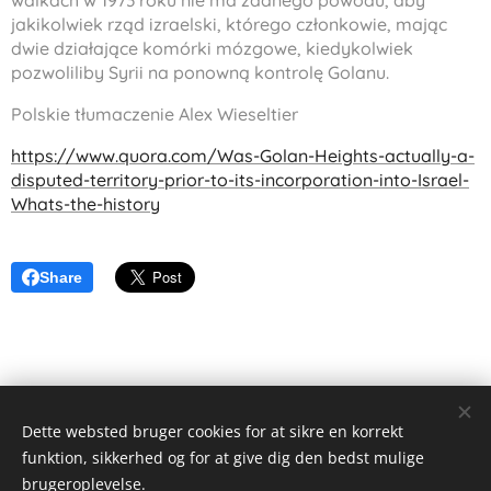
walkach w 1973 roku nie ma żadnego powodu, aby
jakikolwiek rząd izraelski, którego członkowie, mając
dwie działające komórki mózgowe, kiedykolwiek
pozwoliliby Syrii na ponowną kontrolę Golanu.
Polskie tłumaczenie Alex Wieseltier
https://www.quora.com/Was-Golan-Heights-actually-a-
disputed-territory-prior-to-its-incorporation-into-Israel-
Whats-the-history
Share
Dette websted bruger cookies for at sikre en korrekt
funktion, sikkerhed og for at give dig den bedst mulige
Alex Wieseltier - Uredte tanker
brugeroplevelse.