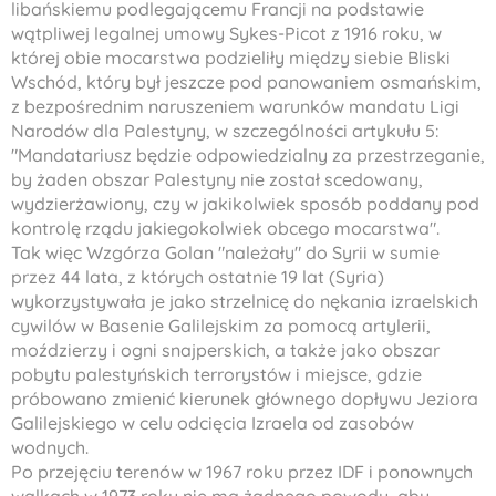
libańskiemu podlegającemu Francji na podstawie
wątpliwej legalnej umowy Sykes-Picot z 1916 roku, w
której obie mocarstwa podzieliły między siebie Bliski
Wschód, który był jeszcze pod panowaniem osmańskim,
z bezpośrednim naruszeniem warunków mandatu Ligi
Narodów dla Palestyny, w szczególności artykułu 5:
"Mandatariusz będzie odpowiedzialny za przestrzeganie,
by żaden obszar Palestyny ​​nie został scedowany,
wydzierżawiony, czy w jakikolwiek sposób poddany pod
kontrolę rządu jakiegokolwiek obcego mocarstwa
".
Tak więc Wzgórza Golan "należały" do Syrii w sumie
przez 44 lata, z których ostatnie 19 lat (Syria)
wykorzystywała je jako strzelnicę do nękania izraelskich
cywilów w Basenie Galilejskim za pomocą artylerii,
moździerzy i ogni snajperskich, a także jako obszar
pobytu palestyńskich terrorystów i miejsce, gdzie
próbowano zmienić kierunek głównego dopływu Jeziora
Galilejskiego w celu odcięcia Izraela od zasobów
wodnych.
Po przejęciu terenów w 1967 roku przez IDF i ponownych