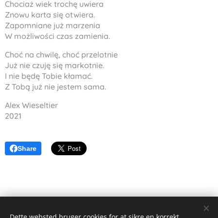
Chociaż wiek trochę uwiera
Znowu karta się otwiera.
Zapomniane już marzenia
W możliwości czas zamienia.
Choć na chwilę, choć przelotnie
Już nie czuję się markotnie.
I nie będę Tobie kłamać.
Z Tobą już nie jestem sama.
Alex Wieseltier
2021
Share
Dette websted bruger cookies for at sikre en korrekt