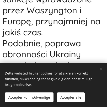
przez Waszyngton i
Europę, przynajmniej na
jakiś czas.
Podobnie, poprawa
obronności Ukrainy
raczej nie zmieni
rachunku rosyjskiego.
Dette websted bruger cookies for at sikre en korrekt
funktion, sikkerhed og for at give dig den bedst mulige
Odkąd pojawiły się
brugeroplevelse.
doniesienia o
Accepter kun nødvendige
Accepter alle
Kom i gang
Lav din egen hjemmeside gratis!