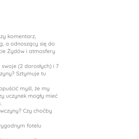
szy komentarz,
g, a odnoszący się do
cie Żydów i atmosfery
e swoje (2 dorosłych) i 7
wczyny? Sztymuje tu
dopuścić myśl, że my
czy uczynek mogły mieć
.
iewczyny? Czy choćby
wygodnym fotelu