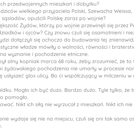
ch przedwojennych mieszkań i dobytku?
dziców wielkiego przyjaciela Polski, Szewacha Weissa, 
 sąsiadów, opuścili Polskę zaraz po wojnie?
kszość Żydów, którzy po wojnie przewinęli się przez P
ziadków i ojców? Czy znowu czuli się osamotnieni i nie
Żydzi dołączyli się ochoczo do budowania tej znienawi
istyczne władze mówiły o wolności, równości i braterst
na wyznanie i pochodzenie etniczne.
był silny kopniak marca 68 roku, żeby zrozumieć, że to
ki żydowskiego pochodzenia nie umarły w procesie no
ę usłyszeć glos ulicy. Bo ci współczujący w milczeniu 
aldku. Mogło ich być dużo. Bardzo dużo. Tyle tylko, że
to pomogło.
ować. Nikt ich siłą nie wyrzucał z mieszkań. Nikt ich nie
nie wydaje się nie na miejscu, czuli się oni tak samo o
.