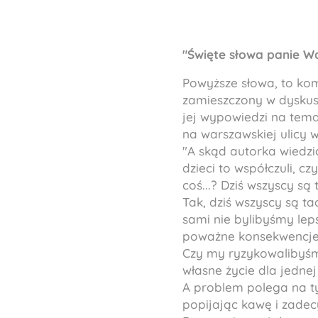
"Święte słowa panie W
Powyższe słowa, to kom
zamieszczony w dyskusj
jej wypowiedzi na tem
na warszawskiej ulicy 
"A skąd autorka wiedział
dzieci to współczuli, c
coś...? Dziś wszyscy są 
Tak, dziś wszyscy są t
sami nie bylibyśmy lep
poważne konsekwencje, i
Czy my ryzykowalibyśmy
własne życie dla jedne
A problem polega na t
popijając kawę i zade