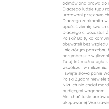
odmówiono prawa do i
Dlaczego ludzie typu ro
uratowani przez swoich
Dlaczego znakomita wię
opuścić ziemię swoich d
Dlaczego ci pozostali 
Polski? Bo tylko komun
obywateli bez względu 
I niektórym potrzebny 
norymberskie wyliczan
Tutaj też można było si
współczuli w milczeniu.
I święte słowa panie W
Polski Żydom niewiele 
Nikt ich nie chciał mord
bydlęcymi wagonami.
Ale, choć takie porówna
okupowanej Warszawie