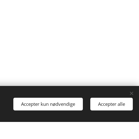
Drevet af
Webnode
Cookies
Accepter kun nødvendige
Accepter alle
i gang