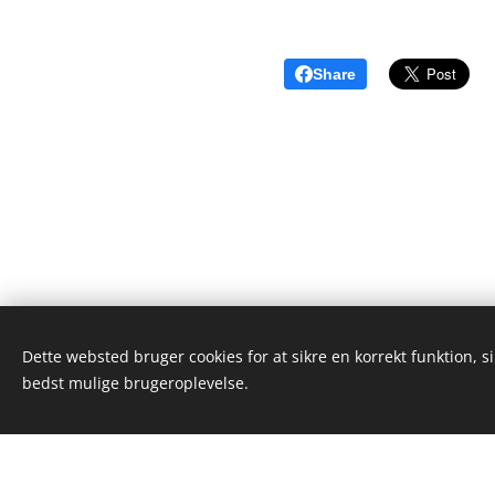
Share
Dette websted bruger cookies for at sikre en korrekt funktion, s
Alex Wieseltier - Uredte tanker
bedst mulige brugeroplevelse.
Alle rettigheder forbeholdes 2019
Dette we