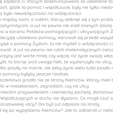
 zapłacili ci, których zadenuncjowano za udzielanie t
ch, gdzie ta pomoc i współczucie, były nie tylko niedo
j było niewdzięczności niż wdzięczności.
 między nami, a ludźmi, którzy zetknęli się z tym prob
 optymistyczni, a już na pewno nie znali znanych dzisi
twa w karaniu Polaków pomagających i ukrywających 
decyzję udzielenia pomocy, kierowali się przede wszys
yzje o pomocy Żydom, to nie myśleli o wdzięczności c
towali. A już na pewno nie robili matematycznych ćwicz
czyny jest warte mniej czy więcej niż życie swojej włas
śli, to biorąc pod uwagę fakt, że wystarczyła na ulicy,
tylko poszły na marne, ale żeby życie wielu ludzi poszł
a pomocy byłyby jeszcze rzadsze.
eczeństwo groziło nie ze strony Niemców, którzy mieli
ało w mieszkaniach, zagrodach, czy na ulicy.
emieckim przyzwoleniem i niemiecką zachętą, dominował
o. Współczujących w duchu nie słyszano. Co mogli czuć 
arszawskiej ulicy? Oni byli już odpisani na straty.
ił się po wypędzeniu Niemców? Jak to odbierali ci nieli