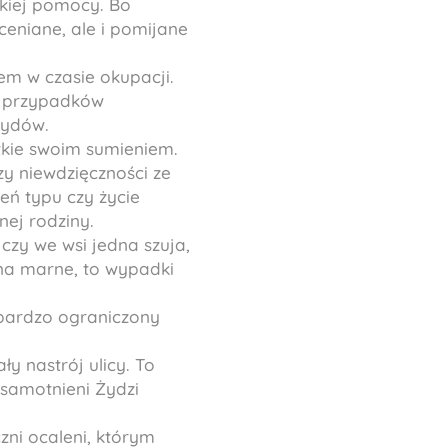
akiej pomocy. Bo
ceniane, ale i pomijane
lem w czasie okupacji.
aj przypadków
Żydów.
tkie swoim sumieniem.
zy niewdzięczności ze
eń typu czy życie
nej rodziny.
 czy we wsi jedna szuja,
o na marne, to wypadki
 bardzo ograniczony
y nastrój ulicy. To
osamotnieni Żydzi
czni ocaleni, którym