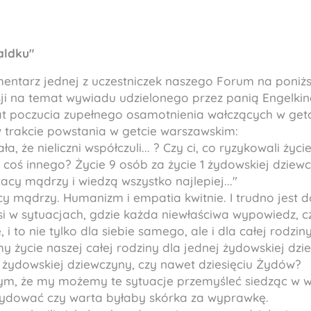
aldku"
entarz jednej z uczestniczek naszego Forum na poniż
i na temat wywiadu udzielonego przez panią Engelkin
at poczucia zupełnego osamotnienia wałczących w get
w trakcie powstania w getcie warszawskim:
a, że nieliczni współczuli... ? Czy ci, co ryzykowali życi
zy coś innego? Życie 9 osób za życie 1 żydowskiej dzie
tacy mądrzy i wiedzą wszystko najlepiej..."
acy mądrzy. Humanizm i empatia kwitnie. I trudno jest 
si w sytuacjach, gdzie każda niewłaściwa wypowiedz, 
 to nie tylko dla siebie samego, ale i dla całej rodziny
 życie naszej całej rodziny dla jednej żydowskiej dz
j żydowskiej dziewczyny, czy nawet dziesięciu Żydów?
ym, że my możemy te sytuacje przemyśleć siedząc w 
cydować czy warta byłaby skórka za wyprawkę.