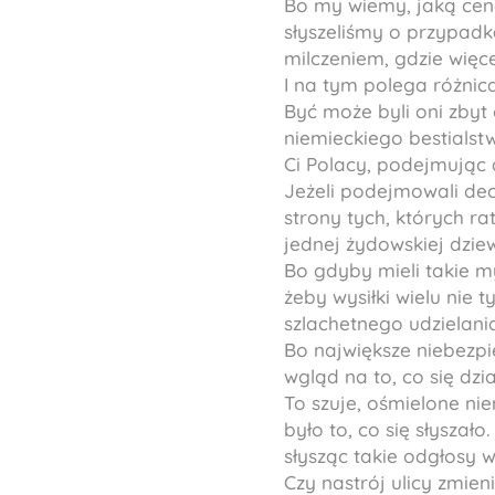
Bo my wiemy, jaką cenę
słyszeliśmy o przypadka
milczeniem, gdzie więce
I na tym polega różnica
Być może byli oni zbyt
niemieckiego bestials
Ci Polacy, podejmując 
Jeżeli podejmowali dec
strony tych, których ra
jednej żydowskiej dziew
Bo gdyby mieli takie my
żeby wysiłki wielu nie 
szlachetnego udzielani
Bo największe niebezpi
wgląd na to, co się dzi
To szuje, ośmielone ni
było to, co się słyszał
słysząc takie odgłosy w
Czy nastrój ulicy zmien