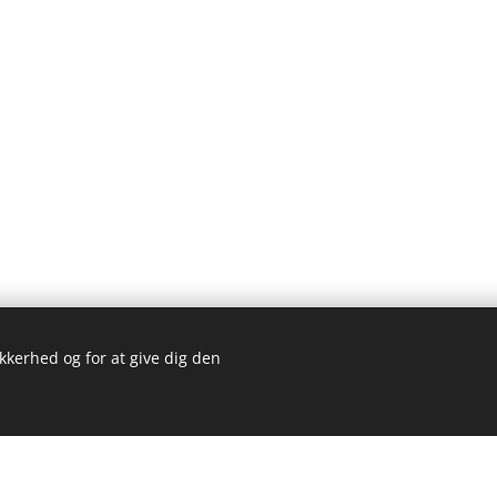
ikkerhed og for at give dig den
Kom 
bsted blev lavet med Webnode.
Opret dit eget
gratis i dag!