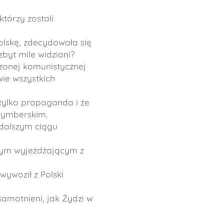
którzy zostali
olskę, zdecydowała się
zbyt mile widziani?
dzonej komunistycznej
wie wszystkich
 tylko propaganda i że
rymberskim.
w dalszym ciągu
 tym wyjeżdżającym z
 wywoził z Polski
samotnieni, jak Żydzi w