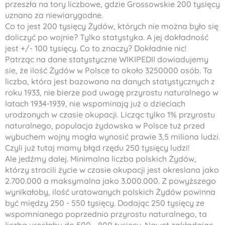
przeszła na tory liczbowe, gdzie Grossowskie 200 tysięcy
uznano za niewiarygodne.
Co to jest 200 tysięcy Żydów, których nie można było się
doliczyć po wojnie? Tylko statystyka. A jej dokładność
jest +/- 100 tysięcy. Co to znaczy? Dokładnie nic!
Patrząc na dane statystyczne WIKIPEDII dowiadujemy
sie, że ilość Żydów w Polsce to około 3250000 osób. Ta
liczba, która jest bazowana na danych statystycznych z
roku 1933, nie bierze pod uwagę przyrostu naturalnego w
latach 1934-1939, nie wspominają już o dzieciach
urodzonych w czasie okupacji. Licząc tylko 1% przyrostu
naturalnego, populacja żydowska w Polsce tuż przed
wybuchem wojny mogła wynosić prawie 3,5 miliona ludzi.
Czyli już tutaj mamy błąd rzędu 250 tysięcy ludzi!
Ale jedźmy dalej. Minimalna liczba polskich Żydów,
którzy stracili życie w czasie okupacji jest okreslana jako
2.700.000 a maksymalna jako 3.000.000. Z powyższego
wynikałoby, ilość uratowanych polskich Żydów powinna
być między 250 - 550 tysięcy. Dodając 250 tysięcy ze
wspomnianego poprzednio przyrostu naturalnego, ta