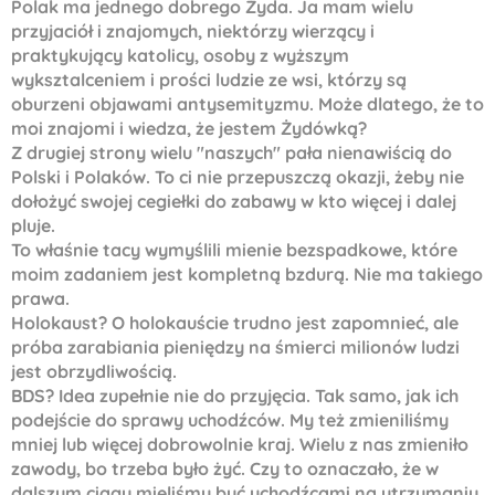
Polak ma jednego dobrego Żyda. Ja mam wielu
przyjaciół i znajomych, niektórzy wierzący i
praktykujący katolicy, osoby z wyższym
wyksztalceniem i prości ludzie ze wsi, którzy są
oburzeni objawami antysemityzmu. Może dlatego, że to
moi znajomi i wiedza, że jestem Żydówką?
Z drugiej strony wielu "naszych" pała nienawiścią do
Polski i Polaków. To ci nie przepuszczą okazji, żeby nie
dołożyć swojej cegiełki do zabawy w kto więcej i dalej
pluje.
To właśnie tacy wymyślili mienie bezspadkowe, które
moim zadaniem jest kompletną bzdurą. Nie ma takiego
prawa.
Holokaust? O holokauście trudno jest zapomnieć, ale
próba zarabiania pieniędzy na śmierci milionów ludzi
jest obrzydliwością.
BDS? Idea zupełnie nie do przyjęcia. Tak samo, jak ich
podejście do sprawy uchodźców. My też zmieniliśmy
mniej lub więcej dobrowolnie kraj. Wielu z nas zmieniło
zawody, bo trzeba było żyć. Czy to oznaczało, że w
dalszym ciągu mieliśmy być uchodźcami na utrzymaniu