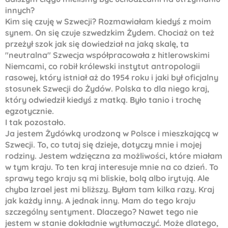
innych?
Kim się czuję w Szwecji? Rozmawiałam kiedyś z moim
synem. On się czuje szwedzkim Żydem. Chociaż on też
przeżył szok jak się dowiedział na jaką skalę, ta
"neutralna" Szwecja współpracowała z hitlerowskimi
Niemcami, co robił królewski instytut antropologii
rasowej, który istniał aż do 1954 roku i jaki był oficjalny
stosunek Szwecji do Żydów. Polska to dla niego kraj,
który odwiedził kiedyś z matką. Było tanio i trochę
egzotycznie.
I tak pozostało.
Ja jestem Żydówką urodzoną w Polsce i mieszkającą w
Szwecji. To, co tutaj się dzieje, dotyczy mnie i mojej
rodziny. Jestem wdzięczna za możliwości, które miałam
w tym kraju. To ten kraj interesuje mnie na co dzień. To
sprawy tego kraju są mi bliskie, bolą albo irytują. Ale
chyba Izrael jest mi bliższy. Byłam tam kilka razy. Kraj
jak każdy inny. A jednak inny. Mam do tego kraju
szczególny sentyment. Dlaczego? Nawet tego nie
jestem w stanie dokładnie wytłumaczyć. Może dlatego,