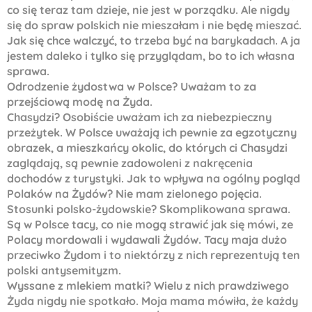
co się teraz tam dzieje, nie jest w porządku. Ale nigdy
się do spraw polskich nie mieszałam i nie będę mieszać.
Jak się chce walczyć, to trzeba być na barykadach. A ja
jestem daleko i tylko się przyglądam, bo to ich własna
sprawa.
Odrodzenie żydostwa w Polsce? Uważam to za
przejściową modę na Żyda.
Chasydzi? Osobiście uważam ich za niebezpieczny
przeżytek. W Polsce uważają ich pewnie za egzotyczny
obrazek, a mieszkańcy okolic, do których ci Chasydzi
zaglądają, są pewnie zadowoleni z nakręcenia
dochodów z turystyki. Jak to wpływa na ogólny pogląd
Polaków na Żydów? Nie mam zielonego pojęcia.
Stosunki polsko-żydowskie? Skomplikowana sprawa.
Są w Polsce tacy, co nie mogą strawić jak się mówi, ze
Polacy mordowali i wydawali Żydów. Tacy maja dużo
przeciwko Żydom i to niektórzy z nich reprezentują ten
polski antysemityzm.
Wyssane z mlekiem matki? Wielu z nich prawdziwego
Żyda nigdy nie spotkało. Moja mama mówiła, że każdy