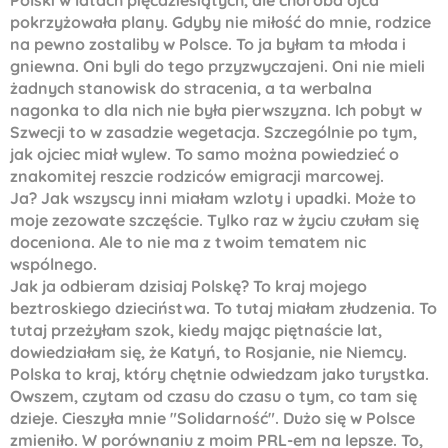
Polski w latach pięćdziesiątych, ale choroba ojca
pokrzyżowała plany. Gdyby nie miłość do mnie, rodzice
na pewno zostaliby w Polsce. To ja byłam ta młoda i
gniewna. Oni byli do tego przyzwyczajeni. Oni nie mieli
żadnych stanowisk do stracenia, a ta werbalna
nagonka to dla nich nie była pierwszyzna. Ich pobyt w
Szwecji to w zasadzie wegetacja. Szczególnie po tym,
jak ojciec miał wylew. To samo można powiedzieć o
znakomitej reszcie rodziców emigracji marcowej.
Ja? Jak wszyscy inni miałam wzloty i upadki. Może to
moje zezowate szczęście. Tylko raz w życiu czułam się
doceniona. Ale to nie ma z twoim tematem nic
wspólnego.
Jak ja odbieram dzisiaj Polskę? To kraj mojego
beztroskiego dzieciństwa. To tutaj miałam złudzenia. To
tutaj przeżyłam szok, kiedy mając piętnaście lat,
dowiedziałam się, że Katyń, to Rosjanie, nie Niemcy.
Polska to kraj, który chętnie odwiedzam jako turystka.
Owszem, czytam od czasu do czasu o tym, co tam się
dzieje. Cieszyła mnie "Solidarność". Dużo się w Polsce
zmieniło. W porównaniu z moim PRL-em na lepsze. To,