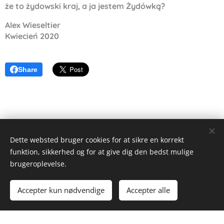
że to żydowski kraj, a ja jestem Żydówką?
Alex Wieseltier
Kwiecień 2020
Share
Dette websted bruger cookies for at sikre en korrekt
funktion, sikkerhed og for at give dig den bedst mulige
Alex Wieseltier - Uredte tanker
brugeroplevelse.
Alle rettigheder forbeholdes 2019
Accepter kun nødvendige
Accepter alle
Drevet af
Webnode
Cookies
Kom i gang
Lav din egen hjemmeside gratis!