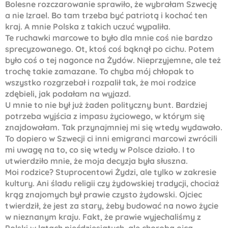
Bolesne rozczarowanie sprawiło, że wybrałam Szwecję
a nie Izrael. Bo tam trzeba być patriotą i kochać ten
kraj. A mnie Polska z takich uczuć wypaliła.
Te ruchawki marcowe to było dla mnie coś nie bardzo
sprecyzowanego. Ot, ktoś coś bąknął po cichu. Potem
było coś o tej nagonce na Żydów. Nieprzyjemne, ale też
trochę takie zamazane. To chyba mój chłopak to
wszystko rozgrzebał i rozpalił tak, że moi rodzice
zdębieli, jak podałam na wyjazd.
U mnie to nie był już żaden polityczny bunt. Bardziej
potrzeba wyjścia z impasu życiowego, w którym się
znajdowałam. Tak przynajmniej mi się wtedy wydawało.
To dopiero w Szwecji ci inni emigranci marcowi zwrócili
mi uwagę na to, co się wtedy w Polsce działo. I to
utwierdziło mnie, że moja decyzja była słuszna.
Moi rodzice? Stuprocentowi Żydzi, ale tylko w zakresie
kultury. Ani śladu religii czy żydowskiej tradycji, chociaż
krąg znajomych był prawie czysto żydowski. Ojciec
twierdził, że jest za stary, żeby budować na nowo życie
w nieznanym kraju. Fakt, że prawie wyjechaliśmy z