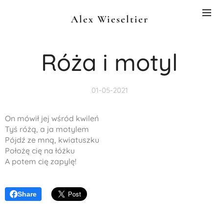
Alex Wieseltier
Róża i motyl
01-05-2021
On mówił jej wśród kwileń
Tyś różą, a ja motylem
Pójdź ze mną, kwiatuszku
Położę cię na łóżku
A potem cię zapylę!
Share