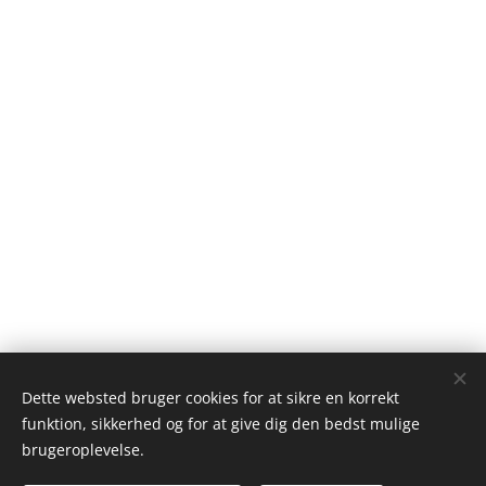
Dette websted bruger cookies for at sikre en korrekt
funktion, sikkerhed og for at give dig den bedst mulige
Alex Wieseltier - Uredte tanker
brugeroplevelse.
Alle rettigheder forbeholdes 2019