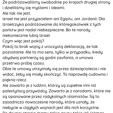
Że podróżowaliśmy swobodnie po krajach drugiej strony
i dzieliliśmy się myślami i ideami.
Ale tak nie jest.
Izrael nie jest przyjacielem ani Egiptu, ani Jordanii. Dla
Izraelczyka podróżowanie do któregokolwiek z tych
państw jest nadal niebezpieczne. Bo te narody
niekoniecznie lubią Izrael.
Czym więc jest pokój?
Pokój to brak wojny z uroczystą deklaracją, że tak
pozostanie. Ale to ma sens, tylko w przypadku, kiedy
obydwaj partnerzy są godni zaufania, a umowa
przetrwa próbę czasu.
Obie te umowy utrzymały się przez dziesięciolecia i nie
widać, żeby się miały skończyć. To naprawdę cudowna i
piękna rzecz.
Ale zawarto je z ludźmi, którzy są zupełnie inni niż
palestyńscy przywódcy. Zawarto je z narodami, które nie
są opanowane przez radykalnych islamistów. Są to
zasadniczo nowoczesne narody, które uznały, że
niebycie w ciągłych wojnach jest dla nich korzystne.