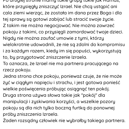
Po drugiej stronie mamy takie grupy takie jak Hamas,
które przysięgły zniszczyć Izrael. Nie chcą ustąpić ani
cala ziemi wierząc, że została im dana przez Boga i dla
tej sprawy są gotowi zabijać lub stracić swoje życie.
Z takim nie można negocjować. Nie można zawrzeć
pokoju z takimi, co przysięgli zamordować twoje dzieci.
Nigdy nie można zaufać umowie z tymi, którzy
wielokrotnie udowodnili, że nie są zdolni do kompromisu
i za każdym razem, kiedy im się popuści, wykorzystują
to, by przygotować zniszczenie Izraela.
To oznacza, że Izrael nie ma partnera pracującego na
rzecz pokoju.
Jedna strona chce pokoju, ponieważ czuje, że nie może
żyć w ciągłym napięciu i strachu, i jest gotowa ponieść
wielkie poświęcenia próbując osiągnąć ten pokój.
Druga strona używa słowa takie jak "pokój" dla
manipulacji i zyskiwania korzyści, a wszelkie pozory
pokoju są dla nich tylko boczną furtką do ponownej
próby zniszczenia Izraela.
Żaden rozsądny człowiek nie wybrałby takiego partnera.