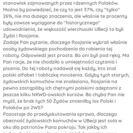
stanowisk zajmowanych przez rdzennych Polaków.
Można by powiedzieć, że czy to jest 37%, czy "tylko"
26%, nie ma dużego znaczenia, ale właśnie te procenty
były zawsze wyciągane do "historycznego"
udowodnienia, że większość wierchuszki UBecji to byli
Żydzi i Rosjanie.
Zadaje Pan pytanie, dlaczego Rosjanie wybrali właśnie
osoby żydowskiego pochodzenia do robienia tej
roboty. Odpowiedź jest prosta. Bo oni byli pod ręką. Ma
Pan racje, że nie chodziło o umiejętności czytania i
pisania. Do tej roboty nadawał się każdy, kto znal
polski alfabet i tabliczkę mnożenia. Gdyby tych starych,
żydowskich komuchów nie znaleziono, Rosjanie na
pewno zastąpiliby ich chętnymi polskimi adeptami z
jeszcze kilku NKWD-owskich kursów. Bo chyba Pan nie
myśli, że brak tych 50 Żydów zmieniłby los Polski i
Polaków po 2WS?
Pozostaje do przedyskutowania sprawa, dlaczego
obecność żydowskich komuchów w UBecji jest sola w
oku dla patriotów Pana pokroju. Tak jakby ich