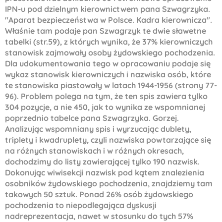
IPN-u pod dzielnym kierownictwem pana Szwagrzyka.
"Aparat bezpieczeństwa w Polsce. Kadra kierownicza".
Właśnie tam podaje pan Szwagrzyk te dwie sławetne
tabelki (str.59), z których wynika, że 37% kierowniczych
stanowisk zajmowały osoby żydowskiego pochodzenia.
Dla udokumentowania tego w opracowaniu podaje się
wykaz stanowisk kierowniczych i nazwiska osób, które
te stanowiska piastowały w latach 1944-1956 (strony 77-
96). Problem polega na tym, że ten spis zawiera tylko
304 pozycje, a nie 450, jak to wynika ze wspomnianej
poprzednio tabelce pana Szwagrzyka. Gorzej.
Analizując wspomniany spis i wyrzucając dublety,
triplety i kwadruplety, czyli nazwiska powtarzające się
na różnych stanowiskach i w różnych okresach,
dochodzimy do listy zawierającej tylko 190 nazwisk.
Dokonując wiwisekcji nazwisk pod kątem znalezienia
osobników żydowskiego pochodzenia, znajdziemy tam
takowych 50 sztuk. Ponad 26% osób żydowskiego
pochodzenia to niepodlegająca dyskusji
nadreprezentacja, nawet w stosunku do tych 57%