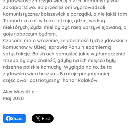
żydowskość znaczyła więcej niż ich komunistyczne
zakapiorstwo. Bo przecież oni wyprowadzali
komunistyczne/bolszewickie porządki, a nie jakiś tam
Talmud czy coś w tym rodzaju, gdzie, według
niektórych, Żydzi mieliby być rasą uprzywilejowaną, a
goje roboczym bydłem.
Czasami mam wrażenie, że obecność tych żydowskich
komuchów w UBecji sprawia Panu niepomierną
satysfakcję. Bo strach pomyśleć jakie wytłumaczenie
trzeba by było znaleźć, gdyby na ich miejscu były
rdzenne polskie komuchy. Wygląda na to, że ta
żydowska wierchuszka UB ratuje przynajmniej
częściowo "patriotyczny" honor Polaków.
Alex Wieseltier
Maj 2020
Share