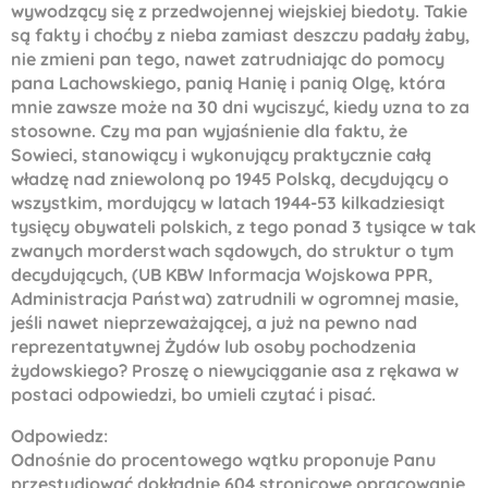
wywodzący się z przedwojennej wiejskiej biedoty. Takie
są fakty i choćby z nieba zamiast deszczu padały żaby,
nie zmieni pan tego, nawet zatrudniając do pomocy
pana Lachowskiego, panią Hanię i panią Olgę, która
mnie zawsze może na 30 dni wyciszyć, kiedy uzna to za
stosowne. Czy ma pan wyjaśnienie dla faktu, że
Sowieci, stanowiący i wykonujący praktycznie całą
władzę nad zniewoloną po 1945 Polską, decydujący o
wszystkim, mordujący w latach 1944-53 kilkadziesiąt
tysięcy obywateli polskich, z tego ponad 3 tysiące w tak
zwanych morderstwach sądowych, do struktur o tym
decydujących, (UB KBW Informacja Wojskowa PPR,
Administracja Państwa) zatrudnili w ogromnej masie,
jeśli nawet nieprzeważającej, a już na pewno nad
reprezentatywnej Żydów lub osoby pochodzenia
żydowskiego? Proszę o niewyciąganie asa z rękawa w
postaci odpowiedzi, bo umieli czytać i pisać.
Odpowiedz:
Odnośnie do procentowego wątku proponuje Panu
przestudiować dokładnie 604 stronicowe opracowanie