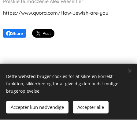
Polskie tłumaczenie Alex Wieseltier
https://www.quora.com/How-Jewish-are-you
Share
Dette websted bruger cookies for at sikre en korrekt
funktion, sikkerhed og for at give dig den bedst mulige
Alex Wieseltier - Uredte tanker
brugeroplevelse.
Alle rettigheder forbeholdes 2019
Accepter kun nødvendige
Accepter alle
Drevet af
Webnode
Cookies
Kom i gang
Lav din egen hjemmeside gratis!