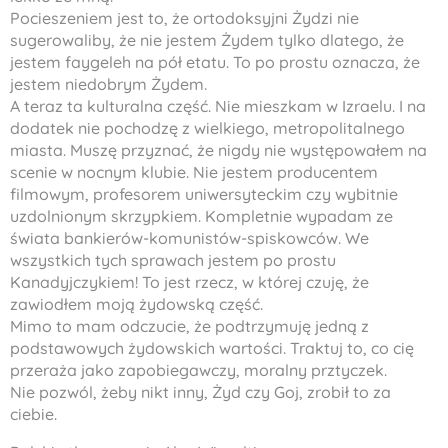
Pocieszeniem jest to, że ortodoksyjni Żydzi nie
sugerowaliby, że nie jestem Żydem tylko dlatego, że
jestem
faygeleh
na pół etatu. To po prostu oznacza, że
jestem niedobrym Żydem.
A teraz ta kulturalna część. Nie mieszkam w Izraelu. I na
dodatek nie pochodzę z wielkiego, metropolitalnego
miasta. Muszę przyznać, że nigdy nie występowałem na
scenie w nocnym klubie. Nie jestem producentem
filmowym, profesorem uniwersyteckim czy wybitnie
uzdolnionym skrzypkiem. Kompletnie wypadam ze
świata bankierów-komunistów-spiskowców. We
wszystkich tych sprawach jestem po prostu
Kanadyjczykiem! To jest rzecz, w której czuję, że
zawiodłem moją żydowską część.
Mimo to mam odczucie, że podtrzymuję jedną z
podstawowych żydowskich wartości. Traktuj to, co cię
przeraża jako zapobiegawczy, moralny prztyczek.
Nie pozwól, żeby nikt inny, Żyd czy Goj, zrobił to za
ciebie.