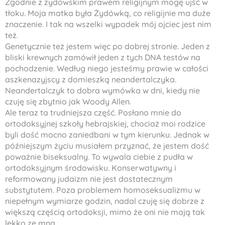
Zgodnie z żydowskim prawem religijnym mogę ujść w
tłoku. Moja matka była Żydówką, co religijnie ma duże
znaczenie. I tak na wszelki wypadek mój ojciec jest nim
też.
Genetycznie też jestem więc po dobrej stronie. Jeden z
bliski krewnych zamówił jeden z tych DNA testów na
pochodzenie. Według niego jesteśmy prawie w całości
aszkenazyjscy z domieszką neandertalczyka.
Neandertalczyk to dobra wymówka w dni, kiedy nie
czuję się zbytnio jak Woody Allen.
Ale teraz ta trudniejsza część. Posłano mnie do
ortodoksyjnej szkoły hebrajskiej, chociaż moi rodzice
byli dość mocno zaniedbani w tym kierunku. Jednak w
późniejszym życiu musiałem przyznać, że jestem dość
poważnie biseksualny. To wywala ciebie z pudła w
ortodoksyjnym środowisku. Konserwatywny i
reformowany judaizm nie jest dostatecznym
substytutem. Poza problemem homoseksualizmu w
niepełnym wymiarze godzin, nadal czuję się dobrze z
większą częścią ortodoksji, mimo że oni nie mają tak
lekko ze mną.