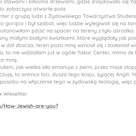
stawami i kilkoma drzewami, gdzie znajdowało się Ya
 to zobaczysz otwarte pola.
nter z grupą ludzi z Żydowskiego Towarzystwa Studen
 gorąco i był szabat, więc ludzie wylegiwali się na tar
Postanowiłam pójść na spacer na tereny z tyłu ośrodka.
łany małymi białymi kwiatkami, które wyglądały jak pi
w dół zbocza, teren poza mną wznosił się i zasłaniał wi
, to nie widziałam już w ogóle Yakar Center, mimo że
za mną.
am, jak wielka siła emanuje z ziemi, przez moje stopy 
czuję, to animus loci, dusza tego kraju, żyjącej Anglii.
posobu na włączenie tego w żydowską teologię, więc
x Wieseltier
m/How-Jewish-are-you?