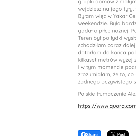
grupki domów z małymi 
wejdziesz na jego tyły,
Byłam więc w Yakar Ce
weekendzie. Było bardzo
gadał o piłce nożnej. 
Teren był po łydki wys
schodziłam coraz dalej 
dotarłam do końca pola
kilkaset metrów wyżej 
I w tym momencie poczuł
zrozumiałam, że to, co 
żadnego oczywistego s
Polskie tłumaczenie Ale
https://www.quora.co
Share