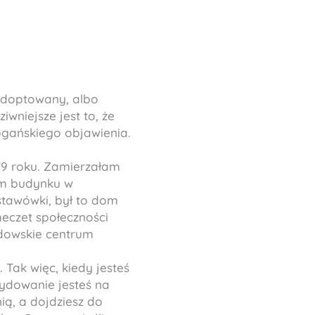
 adoptowany, albo
wniejsze jest to, że
ogańskiego objawienia.
79 roku. Zamierzałam
łym budynku w
stawówki, był to dom
meczet społeczności
ydowskie centrum
 Tak więc, kiedy jesteś
ydowanie jesteś na
ą, a dojdziesz do