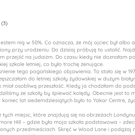
(3)
estem nią w 50%. Co oznacza, że mój ojciec był albo
 przy urodzeniu. Do dzisiaj próbuję to ustalić. Najdzi
am przejść na judaizm. Do czasu kiedy nie doznałam p
iej szkole letniej, co było trochę żenujące.
ienie tego pogańskiego objawienia. To stało się w 19
częszczałam do letniej szkoły żydowskiej w dużym bia
miał osobliwą przeszłość. Kiedy ja chodziłam do pod
dziliśmy ze szkoły by śpiewać kolędy. Obecnie jest to 
 koniec lat siedemdziesiątych było to Yakar Centre, ż
 tych miejsc, które znajdują się na obrzeżach Londynu.
more Hill – gdzie była moja szkoła podstawowa – zdec
onych przedmieściach. Skręć w Wood Lane i podążaj ni