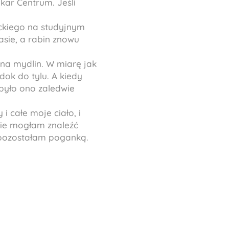
kar Centrum. Jeśli
ckiego na studyjnym
asie, a rabin znowu
ana mydlin. W miarę jak
dok do tylu. A kiedy
 było ono zaledwie
i całe moje ciało, i
 Nie mogłam znaleźć
 pozostałam poganką.