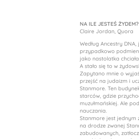
NA ILE JESTEŚ ŻYDEM? 
Claire Jordan, Quora
Według Ancestry DNA, j
przypadkowo podmieniony
jako nastolatka chciał
A stało się to w żydowsk
Zapytano mnie o wyjaśn
przejść na judaizm i u
Stanmore. Ten budynek 
starców, gdzie przycho
muzułmańskiej. Ale pod
nauczania.
Stanmore jest jednym z
na drodze zwanej Stan
zabudowanych, zatłocz