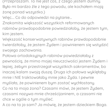
(Przepraszam. To nie jest coś, z czego jestem dumny.
Było mi bardzo źle z tego powodu, ale kochałem moją
żonę ponad wszystko.)
Więc…. Co do odpowiedzi na pytanie…
Znakomita większość wszystkich reformowanych
rabinów prawdopodobnie powiedziałoby, że jestem tym,
kim jestem.
Większość konserwatywnych rabinów prawdopodobnie
twierdziłoby, że jestem Żydem i powinienem się wstydzić
swojego zachowania.
Połowa ortodoksyjnych rabinów powiedziałaby z
pewnością, że mimo mojej nieuczciwości jestem Żydem i
lepiej, żebym przestrzegał wszystkich sakramentów, bo
inaczej kalam swoją duszę. Druga ich połowa wyklęłaby
mnie i NIE traktowałaby mnie jako Żyda. I pewnie
myślała, że powinienem bym zostać wychłostany.
Co na to moja żona? Czasami mówi, że jestem Żydem,
czasami nazywa mnie chrześcijaninem, a czasami nie
chce w ogóle o tym myśleć.
A co na to ja sam? Ja mówię, że jestem dzieckiem Boga.