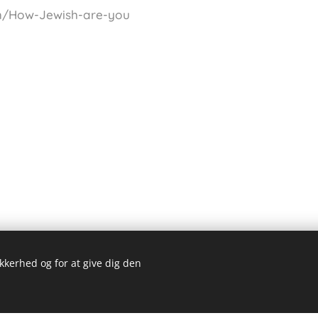
m/How-Jewish-are-you
ikkerhed og for at give dig den
Kom 
bsted blev lavet med Webnode.
Opret dit eget
gratis i dag!