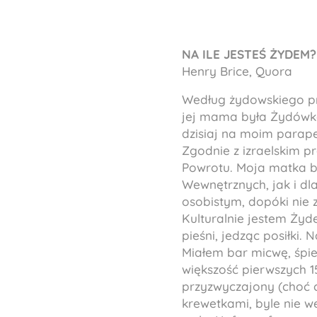
NA ILE JESTEŚ ŻYDEM? 
Henry Brice, Quora
Według żydowskiego p
jej mama była Żydówką,
dzisiaj na moim parap
Zgodnie z izraelskim 
Powrotu. Moja matka b
Wewnętrznych, jak i dl
osobistym, dopóki nie 
Kulturalnie jestem Ży
pieśni, jedząc posiłki.
Miałem bar micwę, śpi
większość pierwszych 1
przyzwyczajony (choć 
krewetkami, byle nie w