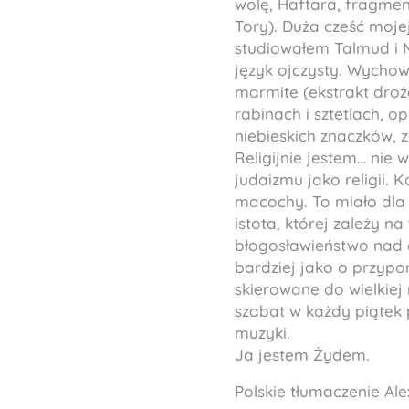
wolę, Haftara, fragme
Tory). Duża cześć mojej
studiowałem Talmud i M
język ojczysty. Wychow
marmite (ekstrakt dro
rabinach i sztetlach, 
niebieskich znaczków, 
Religijnie jestem… nie 
judaizmu jako religii
macochy. To miało dla m
istota, której zależy n
błogosławieństwo nad 
bardziej jako o przypo
skierowane do wielkiej 
szabat w każdy piątek 
muzyki.
Ja jestem Żydem.
Polskie tłumaczenie Ale