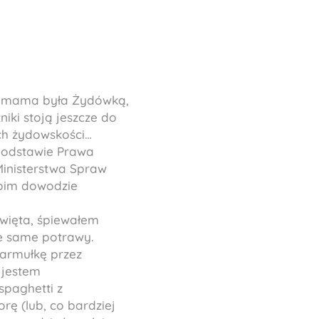
a mama była Żydówką,
iki stoją jeszcze do
ch żydowskości…
podstawie Prawa
inisterstwa Spraw
moim dowodzie
więta, śpiewałem
te same potrawy.
armułkę przez
 jestem
spaghetti z
rę (lub, co bardziej