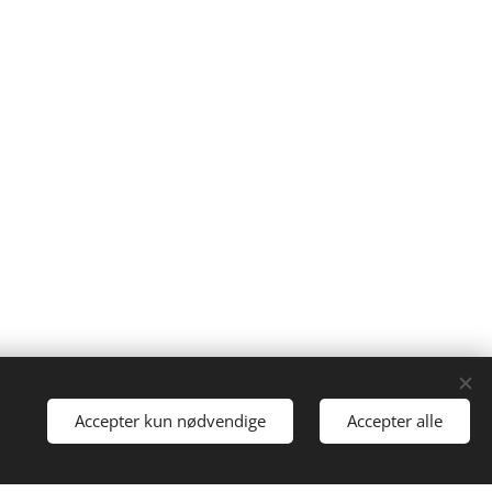
Drevet af
Webnode
Cookies
Accepter kun nødvendige
Accepter alle
i gang