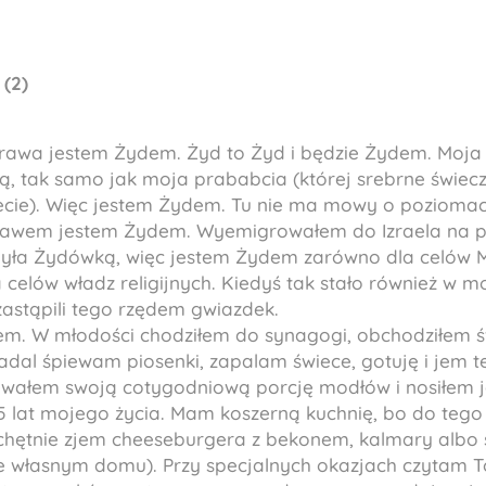
(2)
rawa jestem Żydem. Żyd to Żyd i będzie Żydem. Moj
 tak samo jak moja prababcia (której srebrne świeczn
ecie). Więc jestem Żydem. Tu nie ma mowy o pozioma
prawem jestem Żydem. Wyemigrowałem do Izraela na 
yła Żydówką, więc jestem Żydem zarówno dla celów M
a celów władz religijnych. Kiedyś tak stało również w 
zastąpili tego rzędem gwiazdek.
dem. W młodości chodziłem do synagogi, obchodziłem ś
 Nadal śpiewam piosenki, zapalam świece, gotuję i jem 
ewałem swoją cotygodniową porcję modłów i nosiłem j
5 lat mojego życia. Mam koszerną kuchnię, bo do tego
chętnie zjem cheeseburgera z bekonem, kalmary albo 
e własnym domu). Przy specjalnych okazjach czytam To