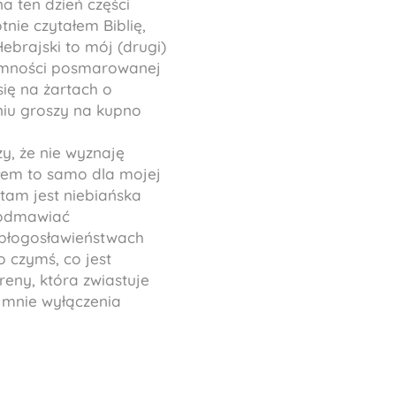
 ten dzień części
tnie czytałem Biblię,
ebrajski to mój (drugi)
yjemności posmarowanej
ię na żartach o
niu groszy na kupno
zy, że nie wyznaję
łem to samo dla mojej
 tam jest niebiańska
i odmawiać
 błogosławieństwach
 czymś, co jest
reny, która zwiastuje
 mnie wyłączenia