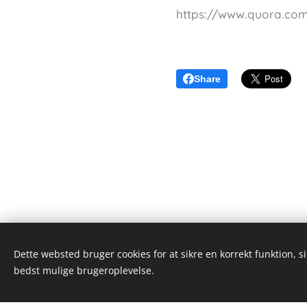
https://www.quora.co
Share
Dette websted bruger cookies for at sikre en korrekt funktion, s
Alex Wieseltier - Uredte tanker
bedst mulige brugeroplevelse.
Alle rettigheder forbeholdes 2019
Dette we