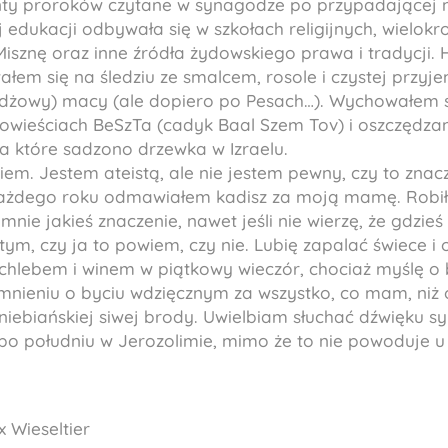
nty proroków czytane w synagodze po przypadającej na
 edukacji odbywała się w szkołach religijnych, wielokro
isznę oraz inne źródła żydowskiego prawa i tradycji. H
ałem się na śledziu ze smalcem, rosole i czystej prz
żdżowy) macy (ale dopiero po Pesach…). Wychowałem s
opowieściach BeSzTa (cadyk Baal Szem Tov) i oszczędza
za które sadzono drzewka w Izraelu.
wiem. Jestem ateistą, ale nie jestem pewny, czy to znac
. Każdego roku odmawiałem kadisz za moją mamę. Robi
nie jakieś znaczenie, nawet jeśli nie wierzę, że gdzieś
a tym, czy ja to powiem, czy nie. Lubię zapalać świece 
chlebem i winem w piątkowy wieczór, chociaż myślę o
mnieniu o byciu wdzięcznym za wszystko, co mam, niż o
niebiańskiej siwej brody. Uwielbiam słuchać dźwięku sy
po południu w Jerozolimie, mimo że to nie powoduje u
x Wieseltier