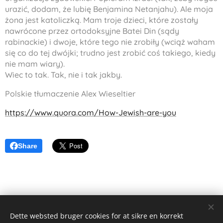
urazić, dodam, że lubię Benjamina Netanjahu). Ale moja
żona jest katoliczką. Mam troje dzieci, które zostały
nawrócone przez ortodoksyjne Batei Din (sądy
rabinackie) i dwoje, które tego nie zrobiły (wciąż waham
się co do tej dwójki; trudno jest zrobić coś takiego, kiedy
nie mam wiary).
Wiec to tak. Tak, nie i tak jakby.
Polskie tłumaczenie Alex Wieseltier
https://www.quora.com/How-Jewish-are-you
Share
Dette websted bruger cookies for at sikre en korrekt