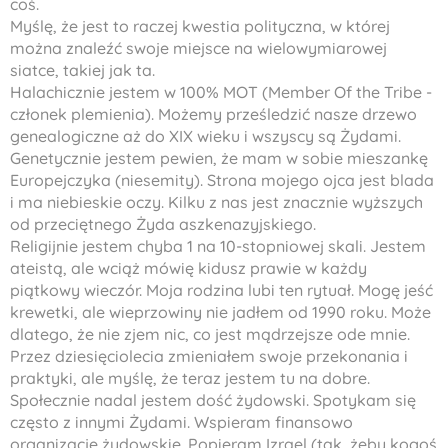
coś.
Myślę, że jest to raczej kwestia polityczna, w której
można znaleźć swoje miejsce na wielowymiarowej
siatce, takiej jak ta.
Halachicznie jestem w 100% MOT (Member Of the Tribe -
członek plemienia). Możemy prześledzić nasze drzewo
genealogiczne aż do XIX wieku i wszyscy są Żydami.
Genetycznie jestem pewien, że mam w sobie mieszankę
Europejczyka (niesemity). Strona mojego ojca jest blada
i ma niebieskie oczy. Kilku z nas jest znacznie wyższych
od przeciętnego Żyda aszkenazyjskiego.
Religijnie jestem chyba 1 na 10-stopniowej skali. Jestem
ateistą, ale wciąż mówię kidusz prawie w każdy
piątkowy wieczór. Moja rodzina lubi ten rytuał. Mogę jeść
krewetki, ale wieprzowiny nie jadłem od 1990 roku. Może
dlatego, że nie zjem nic, co jest mądrzejsze ode mnie.
Przez dziesięciolecia zmieniałem swoje przekonania i
praktyki, ale myślę, że teraz jestem tu na dobre.
Społecznie nadal jestem dość żydowski. Spotykam się
często z innymi Żydami. Wspieram finansowo
organizacje żydowskie. Popieram Izrael (tak, żeby kogoś