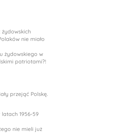
z żydowskich
Polaków nie miało
ółu żydowskiego w
skimi patriotami?!
ały przejąć Polskę.
 latach 1956-59
ego nie mieli już