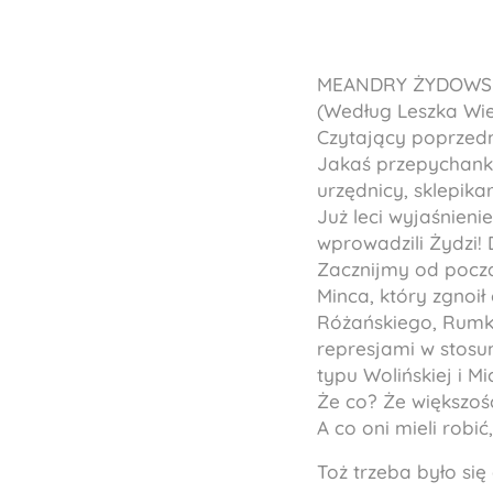
MEANDRY ŻYDOWSK
(Według Leszka Wie
Czytający poprzedni
Jakaś przepychanka
urzędnicy, sklepika
Już leci wyjaśnieni
wprowadzili Żydzi! 
Zacznijmy od począ
Minca, który zgnoił
Różańskiego, Rumko
represjami w stosu
typu Wolińskiej i 
Że co? Że większoś
A co oni mieli robi
Toż trzeba było si