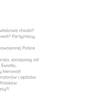
właściwie chodzi?
wali? Partyjniacy,
 powojennej Polsce
graja, zacząwszy od
Światło,
 kierowali
ratorów i sędziów
 Polaków.
acy?!