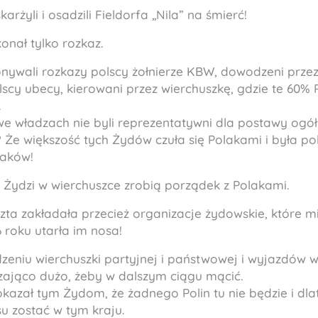
karżyli i osadzili Fieldorfa „Nila” na śmierć!
konał tylko rozkaz.
nywali rozkazy polscy żołnierze KBW, dowodzeni prze
cy ubecy, kierowani przez wierchuszkę, gdzie te 60% 
.
 we władzach nie byli reprezentatywni dla postawy og
Że większość tych Żydów czuła się Polakami i była pol
aków!
aż Żydzi w wierchuszce zrobią porządek z Polakami.
zta zakładała przecież organizacje żydowskie, które mi
 roku utarła im nosa!
zeniu wierchuszki partyjnej i państwowej i wyjazdów w
czająco dużo, żeby w dalszym ciągu mącić.
kazał tym Żydom, że żadnego Polin tu nie będzie i dlat
u zostać w tym kraju.