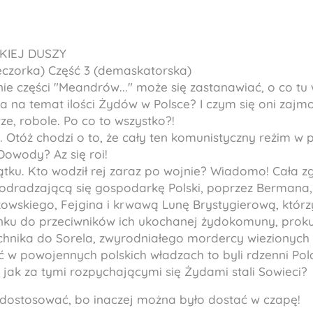
IEJ DUSZY
czorka) Część 3 (demaskatorska)
e części "Meandrów..." może się zastanawiać, o co tu 
 na temat ilości Żydów w Polsce? I czym się oni zajmo
rze, robole. Po co to wszystko?!
e. Otóż chodzi o to, że cały ten komunistyczny reżim w
Dowody? Az się roi!
tku. Kto wodził rej zaraz po wojnie? Wiadomo! Cała z
 odradzającą się gospodarkę Polski, poprzez Bermana, 
wskiego, Fejgina i krwawą Lunę Brystygierową, którzy
nku do przeciwników ich ukochanej żydokomuny, proku
Michnika do Sorela, zwyrodniałego mordercy wiezionych
ć w powojennych polskich władzach to byli rdzenni Pol
ć, jak za tymi rozpychającymi się Żydami stali Sowieci?
ę dostosować, bo inaczej można było dostać w czapę!