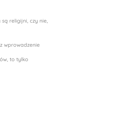
ą religijni, czy nie,
ez wprowadzenie
w, to tylko