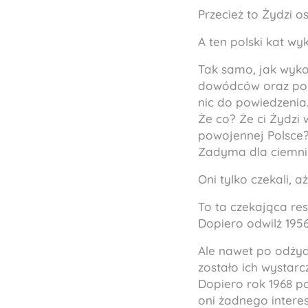
Przecież to Żydzi os
A ten polski kat wy
Tak samo, jak wyko
dowódców oraz pols
nic do powiedzenia
Że co? Że ci Żydzi
powojennej Polsce? 
Zadyma dla ciemni
Oni tylko czekali, 
To ta czekająca res
Dopiero odwilż 1956
Ale nawet po odżyd
zostało ich wystar
Dopiero rok 1968 po
oni żadnego interes