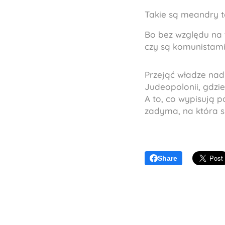
Takie są meandry t
Bo bez względu na to
czy są komunistami,
Przejąć władze nad
Judeopolonii, gdzi
A to, co wypisują 
zadyma, na która si
Share