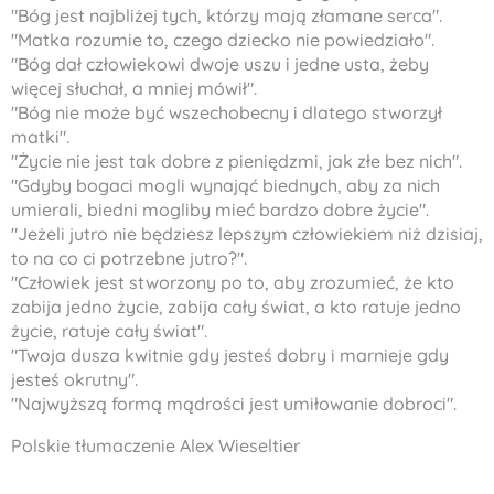
"Bóg jest najbliżej tych, którzy mają złamane serca".
"Matka rozumie to, czego dziecko nie powiedziało".
"Bóg dał człowiekowi dwoje uszu i jedne usta, żeby
więcej słuchał, a mniej mówił".
"Bóg nie może być wszechobecny i dlatego stworzył
matki".
"Życie nie jest tak dobre z pieniędzmi, jak złe bez nich".
"Gdyby bogaci mogli wynająć biednych, aby za nich
umierali, biedni mogliby mieć bardzo dobre życie".
"Jeżeli jutro nie będziesz lepszym człowiekiem niż dzisiaj,
to na co ci potrzebne jutro?".
"Człowiek jest stworzony po to, aby zrozumieć, że kto
zabija jedno życie, zabija cały świat, a kto ratuje jedno
życie, ratuje cały świat".
"Twoja dusza kwitnie gdy jesteś dobry i marnieje gdy
jesteś okrutny".
"Najwyższą formą mądrości jest umiłowanie dobroci".
Polskie tłumaczenie Alex Wieseltier