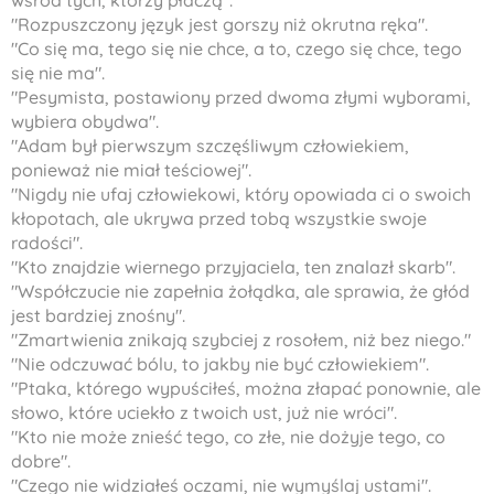
wśród tych, którzy płaczą".
"Rozpuszczony język jest gorszy niż okrutna ręka".
"Co się ma, tego się nie chce, a to, czego się chce, tego
się nie ma".
"Pesymista, postawiony przed dwoma złymi wyborami,
wybiera obydwa".
"Adam był pierwszym szczęśliwym człowiekiem,
ponieważ nie miał teściowej".
"Nigdy nie ufaj człowiekowi, który opowiada ci o swoich
kłopotach, ale ukrywa przed tobą wszystkie swoje
radości".
"Kto znajdzie wiernego przyjaciela, ten znalazł skarb".
"Współczucie nie zapełnia żołądka, ale sprawia, że głód
jest bardziej znośny".
"Zmartwienia znikają szybciej z rosołem, niż bez niego."
"Nie odczuwać bólu, to jakby nie być człowiekiem".
"Ptaka, którego wypuściłeś, można złapać ponownie, ale
słowo, które uciekło z twoich ust, już nie wróci".
"Kto nie może znieść tego, co złe, nie dożyje tego, co
dobre".
"Czego nie widziałeś oczami, nie wymyślaj ustami".