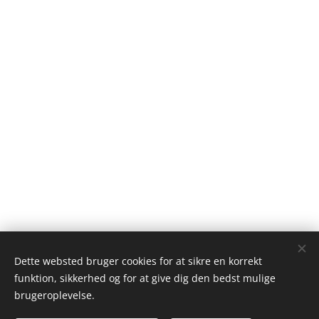
Dette websted bruger cookies for at sikre en korrekt
funktion, sikkerhed og for at give dig den bedst mulige
Alex Wieseltier - Uredte tanker
brugeroplevelse.
Alle rettigheder forbeholdes 2019