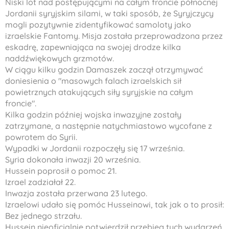
Niski lot nad postępującymi na całym froncie północnej
Jordanii syryjskim silami, w taki sposób, że Syryjczycy
mogli pozytywnie zidentyfikować samoloty jako
izraelskie Fantomy. Misja została przeprowadzona przez
eskadrę, zapewniająca na swojej drodze kilka
naddźwiękowych grzmotów.
W ciągu kilku godzin Damaszek zaczął otrzymywać
doniesienia o "masowych falach izraelskich sił
powietrznych atakujących siły syryjskie na całym
froncie".
Kilka godzin później wojska inwazyjne zostały
zatrzymane, a następnie natychmiastowo wycofane z
powrotem do Syrii.
Wypadki w Jordanii rozpoczęły się 17 września.
Syria dokonała inwazji 20 września.
Hussein poprosił o pomoc 21.
Izrael zadziałał 22.
Inwazja została przerwana 23 lutego.
Izraelowi udało się pomóc Husseinowi, tak jak o to prosił:
Bez jednego strzału.
Hussein nieoficjalnie potwierdził przebieg tych wydarzeń