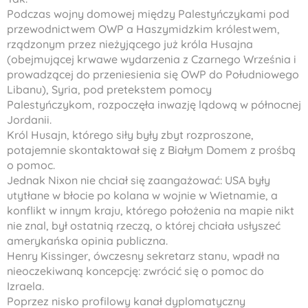
Podczas wojny domowej między Palestyńczykami pod
przewodnictwem OWP a Haszymidzkim królestwem,
rządzonym przez nieżyjącego już króla Husajna
(obejmującej krwawe wydarzenia z Czarnego Września i
prowadzącej do przeniesienia się OWP do Południowego
Libanu), Syria, pod pretekstem pomocy
Palestyńczykom, rozpoczęła inwazję lądową w północnej
Jordanii.
Król Husajn, którego siły były zbyt rozproszone,
potajemnie skontaktował się z Białym Domem z prośbą
o pomoc.
Jednak Nixon nie chciał się zaangażować: USA były
utytłane w błocie po kolana w wojnie w Wietnamie, a
konflikt w innym kraju, którego położenia na mapie nikt
nie znal, był ostatnią rzeczą, o której chciała usłyszeć
amerykańska opinia publiczna.
Henry Kissinger, ówczesny sekretarz stanu, wpadł na
nieoczekiwaną koncepcję: zwrócić się o pomoc do
Izraela.
Poprzez nisko profilowy kanał dyplomatyczny