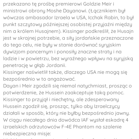
przekazano tę prośbę premierowi Goldzie Meir i
ministrowi obrony Moshe Dayanowi. (Łącznikiem był
wówczas ambasador Izraela w USA, Icchak Rabin, to był
punkt szczytowy późniejszej osobistej przyjaźni między
nim a królem Husajnem). Kissinger podkreślił, że Husajn
jest w skrajnej potrzebie, a siły jordańskie przeznaczone
do tego celu, nie były w stanie dorównać syryjskim
dywizjom pancernym i ponosiły znaczne straty i na
ladzie i w powietrzu, bez wyraźnego wpływu na syryjską
penetrację w głąb Jordanii.
Kissinger naświetlił także, dlaczego USA nie mogą się
bezpośrednio w to angażować.
Dayan i Meir zgodzili się niemal natychmiast, prosząc o
potwierdzenie, że Hussein zaakceptuje taką pomoc.
Kissinger to przyjął i niechętny, ale zdesperowany
Hussein zgodził się, prosząc, tylko aby Izraelczycy
działali w sposób, który nie byłby bezpośrednio jawny.
W ciągu niecałego dnia dowódca IAF wysłał eskadrę 4
izraelskich odrzutowców F-4E Phantom na szalenie
niebezpieczna misje: