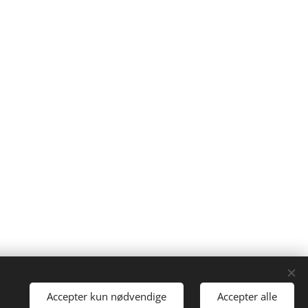
Drevet af
Webnode
Cookies
Accepter kun nødvendige
Accepter alle