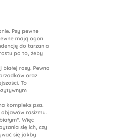
onie. Psy pewne
iepewne mają ogon
ndencję do tarzania
ostu po to, żeby
białej rasy. Pewna
 przodków oraz
jszości. To
 pozytywnym
 na kompleks psa.
i objawów rasizmu.
białym". Więc
pytania się ich, czy
wywać się jakby