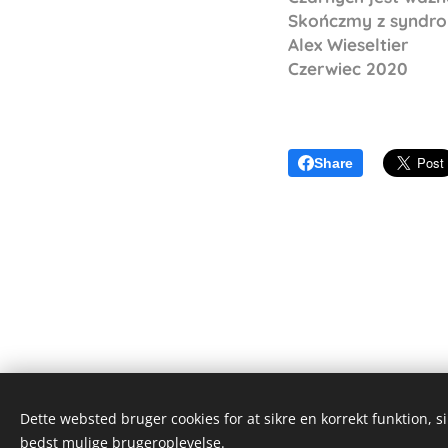
Skończmy z syndro
Alex Wieseltier
Czerwiec 2020
Share
Dette websted bruger cookies for at sikre en korrekt funktion, s
Alex Wieseltier - Uredte tanker
bedst mulige brugeroplevelse.
Alle rettigheder forbeholdes 2019