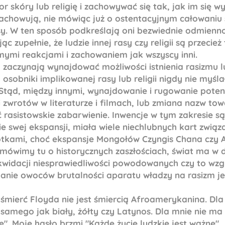
or skóry lub religię i zachowywać się tak, jak im się wyd
ię zachowują, nie mówiąc już o ostentacyjnym całowani
. W ten sposób podkreślają oni bezwiednie odmienno
jąc zupełnie, że ludzie innej rasy czy religii są przeci
amymi reakcjami i zachowaniem jak wszyscy inni.
 zaczynają wynajdować możliwości istnienia rasizmu lu
h osobniki implikowanej rasy lub religii nigdy nie myśla
Stąd, między innymi, wynajdowanie i rugowanie poten
i zwrotów w literaturze i filmach, lub zmiana nazw to
rasistowskie zabarwienie. Inwencje w tym zakresie s
ie swej ekspansji, miała wiele niechlubnych kart zwią
otkami, choć ekspansje Mongołów Czyngis Chana czy 
 mówimy tu o historycznych zaszłościach, świat ma w 
kwidacji niesprawiedliwości powodowanych czy to wzgl
anie owoców brutalności aparatu władzy na rasizm je
śmierć Floyda nie jest śmiercią Afroamerykanina. Dla 
samego jak biały, żółty czy Latynos. Dla mnie nie ma 
". Moje hasło brzmi "Każde życie ludzkie jest ważne".