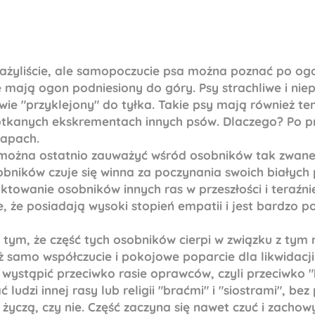
ażyliście, ale samopoczucie psa można poznać po og
e mają ogon podniesiony do góry. Psy strachliwe i n
wie "przyklejony" do tyłka. Takie psy mają również te
tkanych ekskrementach innych psów. Dlaczego? Po pr
zapach.
można ostatnio zauważyć wśród osobników tak zwanej 
bników czuje się winna za poczynania swoich białych
ktowanie osobników innych ras w przeszłości i teraźnie
e, że posiadają wysoki stopień empatii i jest bardzo
tym, że część tych osobników cierpi w związku z tym
uż samo współczucie i pokojowe poparcie dla likwidacj
 wystąpić przeciwko rasie oprawców, czyli przeciwko "
ludzi innej rasy lub religii "braćmi" i "siostrami", bez 
o życzą, czy nie. Część zaczyna się nawet czuć i zacho