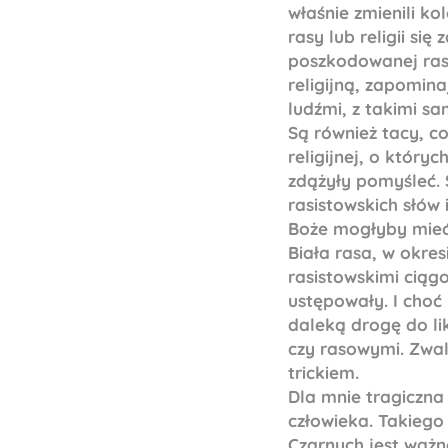
właśnie zmienili kol
rasy lub religii s
poszkodowanej rasy
religijną, zapomina
ludźmi, z takimi s
Są również tacy, co
religijnej, o któryc
zdążyły pomyśleć. 
rasistowskich słów 
Boże mogłyby mieć 
Biała rasa, w okres
rasistowskimi ciąg
ustępowały. I choć
daleką drogę do li
czy rasowymi. Zwal
trickiem.
Dla mnie tragiczna 
człowieka. Takiego 
Czarnych jest ważne