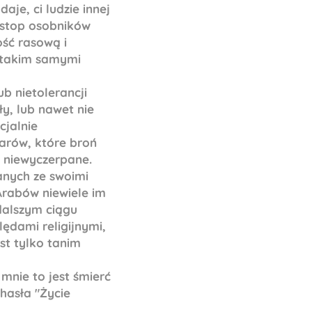
aje, ci ludzie innej
u stop osobników
ść rasową i
eż takim samymi
b nietolerancji
ły, lub nawet nie
cjalnie
warów, które broń
ą niewyczerpane.
zanych ze swoimi
Arabów niewiele im
dalszym ciągu
ędami religijnymi,
st tylko tanim
mnie to jest śmierć
hasła "Życie