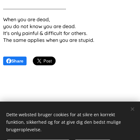
...................................................................
When you are dead,
you do not know you are dead.
It's only painful & difficult for others.
The same applies when you are stupid.
Share
Dette websted bruger cookies for at sikre en korrekt
funktion, sikkerhed og for at give dig den bedst mulige
Alex Wieseltier - Uredte tanker
brugeroplevelse.
Alle rettigheder forbeholdes 2019