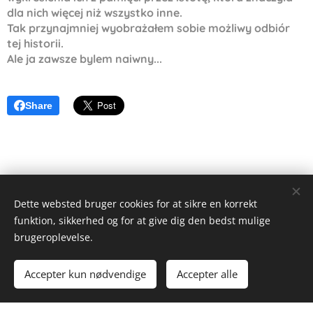
dla nich więcej niż wszystko inne.
Tak przynajmniej wyobrażałem sobie możliwy odbiór
tej historii.
Ale ja zawsze bylem naiwny...
Share
Dette websted bruger cookies for at sikre en korrekt
funktion, sikkerhed og for at give dig den bedst mulige
Alex Wieseltier - Uredte tanker
brugeroplevelse.
Alle rettigheder forbeholdes 2019
Accepter kun nødvendige
Accepter alle
Drevet af
Webnode
Cookies
Kom i gang
Lav din egen hjemmeside gratis!