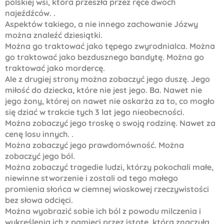
polskiej wsi, która przeszła przez ręce dwóch
najeźdźców. .
Aspektów takiego, a nie innego zachowanie Józwy
można znaleźć dziesiątki.
Można go traktować jako tępego zwyrodnialca. Można
go traktować jako bezdusznego bandytę. Można go
traktować jako mordercę.
Ale z drugiej strony można zobaczyć jego duszę. Jego
miłość do dziecka, które nie jest jego. Ba. Nawet nie
jego żony, której on nawet nie oskarża za to, co mogło
się dziać w trakcie tych 3 lat jego nieobecności.
Można zobaczyć jego troskę o swoją rodzinę. Nawet za
cenę losu innych. .
Można zobaczyć jego prawdomówność. Można
zobaczyć jego ból.
Można zobaczyć tragedie ludzi, którzy pokochali małe,
niewinne stworzenie i zostali od tego małego
promienia słońca w ciemnej wioskowej rzeczywistości
bez słowa odcięci.
Można wyobrazić sobie ich ból z powodu milczenia i
wykreślenia ich z pamięci przez istotę, która znaczyła