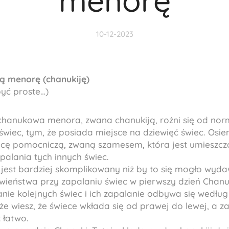
menorę
10-12-2023
ą menorę (chanukiję)
być proste…)
 chanukowa menora, zwana chanukiją, rożni się od nor
wiec, tym, że posiada miejsce na dziewięć świec. Osi
iecę pomocniczą, zwaną szamesem, która jest umieszc
apalania tych innych świec.
 jest bardziej skomplikowany niż by to się mogło wydaw
ieństwa przy zapalaniu świec w pierwszy dzień Chanuk
anie kolejnych świec i ich zapalanie odbywa się wedłu
 że wiesz, że świece wkłada się od prawej do lewej, a z
 łatwo.