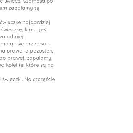
ie świece. Szamesa po
esem zapalamy tę
świeczkę najbardziej
wieczkę, która jest
wo od niej.
ymając się przepisu o
na prawo, a pozostałe
j do prawej, zapalamy
 kolei te, które są na
świeczki. Na szczęście