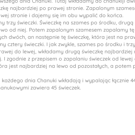
rwszego dnia Chanuki. Tutaj wkładamy do chanukiji dw
eczkę najbardziej po prawej stronie. Zapalonym szam
wej stronie i dajemy się im obu wypalić do końca.
 trzy świeczki. Świeczkę na szames po środku, drugą 
lewo od niej. Potem zapalonym szamesem zapalamy tę ś
ych dwóch, an następnie tę świeczkę, która jest na pra
 cztery świeczki. I jak zwykle, szames po środku i trz
rawej do lewej, wkładamy drugą świeczkę najbardziej 
ej. I zgodnie z przepisem o zapalaniu świeczek od lewe
ra jest najbardziej na lewo od pozostałych, a potem po
każdego dnia Chanuki wkładają i wypalając łącznie 44 
hanukowymi zawiera 45 świeczek.