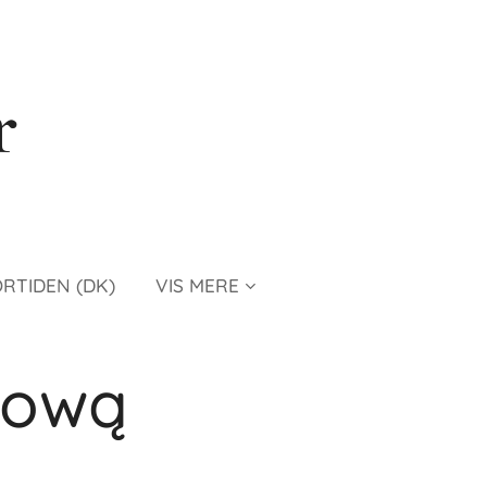
r
ORTIDEN (DK)
VIS MERE
kową