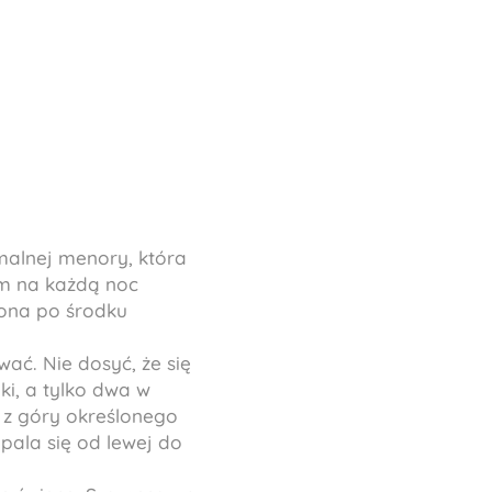
malnej menory, która
em na każdą noc
zona po środku
ać. Nie dosyć, że się
i, a tylko dwa w
g z góry określonego
apala się od lewej do