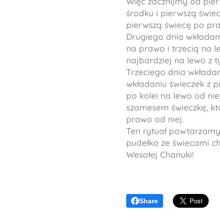
Więc zacznijmy od pie
środku i pierwszą świ
pierwszą świecę po pra
Drugiego dnia wkładamy
na prawo i trzecią na 
najbardziej na lewo z t
Trzeciego dnia wkładamy
wkładaniu świeczek z p
po kolei na lewo od ni
szamesem świeczkę, któ
prawo od niej.
Ten rytuał powtarzamy 
pudełko ze świecami c
Wesołej Chanuki!
Share