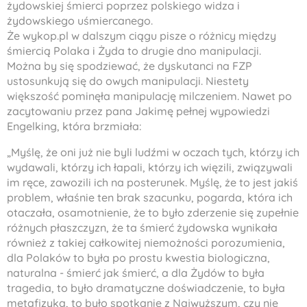
żydowskiej śmierci poprzez polskiego widza i
żydowskiego uśmiercanego.
Że wykop.pl w dalszym ciągu pisze o różnicy między
śmiercią Polaka i Żyda to drugie dno manipulacji.
Można by się spodziewać, że dyskutanci na FZP
ustosunkują się do owych manipulacji. Niestety
większość pominęła manipulację milczeniem. Nawet po
zacytowaniu przez pana Jakimę pełnej wypowiedzi
Engelking, która brzmiała:
„Myślę, że oni już nie byli ludźmi w oczach tych, którzy ich
wydawali, którzy ich łapali, którzy ich więzili, związywali
im ręce, zawozili ich na posterunek. Myślę, że to jest jakiś
problem, właśnie ten brak szacunku, pogarda, która ich
otaczała, osamotnienie, że to było zderzenie się zupełnie
różnych płaszczyzn, że ta śmierć żydowska wynikała
również z takiej całkowitej niemożności porozumienia,
dla Polaków to była po prostu kwestia biologiczna,
naturalna - śmierć jak śmierć, a dla Żydów to była
tragedia, to było dramatyczne doświadczenie, to była
metafizyka, to było spotkanie z Najwyższym, czy nie