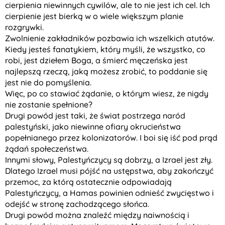
cierpienia niewinnych cywilów, ale to nie jest ich cel. Ich
cierpienie jest bierką w o wiele większym planie
rozgrywki.
Zwolnienie zakładników pozbawia ich wszelkich atutów.
Kiedy jesteś fanatykiem, który myśli, że wszystko, co
robi, jest dziełem Boga, a śmierć męczeńska jest
najlepszą rzeczą, jaką możesz zrobić, to poddanie się
jest nie do pomyślenia.
Więc, po co stawiać żądanie, o którym wiesz, że nigdy
nie zostanie spełnione?
Drugi powód jest taki, że świat postrzega naród
palestyński, jako niewinne ofiary okrucieństwa
popełnianego przez kolonizatorów. I boi się iść pod prąd
żądań społeczeństwa.
Innymi słowy, Palestyńczycy są dobrzy, a Izrael jest zły.
Dlatego Izrael musi pójść na ustępstwa, aby zakończyć
przemoc, za którą ostatecznie odpowiadają
Palestyńczycy, a Hamas powinien odnieść zwycięstwo i
odejść w stronę zachodzącego słońca.
Drugi powód można znaleźć między naiwnością i