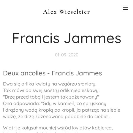
Alex Wieseltier
Francis Jammes
01-09-2020
Deux ancolies - Francis Jammes
Dwa się orlika kwiaty na wzgórzu słaniały.
Tak mówi do swej siostry orlik niebieskawy:
"Drżę przed tobą i jestem tak zażenowany"
Ona odpowiada: "Gdy w kamień, co spryskany
i drążony wodą kroplą po kropli, ja patrząc na siebie
widzę, że drżę zażenowana podobnie do ciebie".
Wiatr je kołysał mocniej wśród kwiatów kobierca,