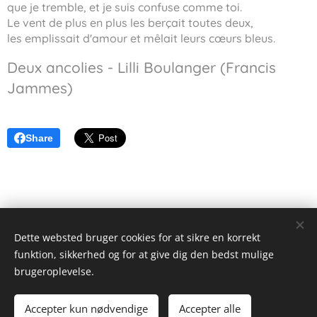
que je tremble, et je suis confuse comme toi.
Le vent de plus en plus les berçait toutes deux,
les emplissait d'amour et mêlait leurs cœurs bleus.
Deux ancolies - Lilli Boulanger (Francis
Jammes)
Share
Dette websted bruger cookies for at sikre en korrekt
funktion, sikkerhed og for at give dig den bedst mulige
Alex Wieseltier - Uredte tanker
brugeroplevelse.
Alle rettigheder forbeholdes 2019
Accepter kun nødvendige
Accepter alle
Drevet af
Webnode
Cookies
Kom i gang
Lav din egen hjemmeside gratis!