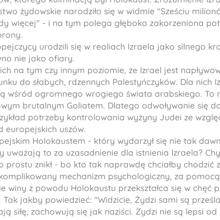
two żydowskie narodziło się w widmie "Sześciu milionó
y więcej" - i na tym polega głęboko zakorzeniona potr
brony.
ejczycy urodzili się w realiach Izraela jako silnego kra
wno nie jako ofiary.
ch na tym czy innym poziomie, że Izrael jest napły
nku do słabych, rdzennych Palestyńczyków. Dla nich Iz
 wśród ogromnego wrogiego świata arabskiego. To rac
owym brutalnym Goliatem. Dlatego odwoływanie się do
ykład potrzeby kontrolowania wyżyny Judei ze względ
d europejskich uszów.
ejskim Holokaustem - który wydarzył się nie tak daw
 uważają to za uzasadnienie dla istnienia Izraela? Chy
o prostu znikł - bo kto tak naprawdę chciałby chodzić
e skomplikowany mechanizm psychologiczny, za pomocą
ie winy z powodu Holokaustu przekształca się w chęć p
. Tak jakby powiedzieć: "Widzicie, Żydzi sami są prześ
 siłę, zachowują się jak naziści. Żydzi nie są lepsi od