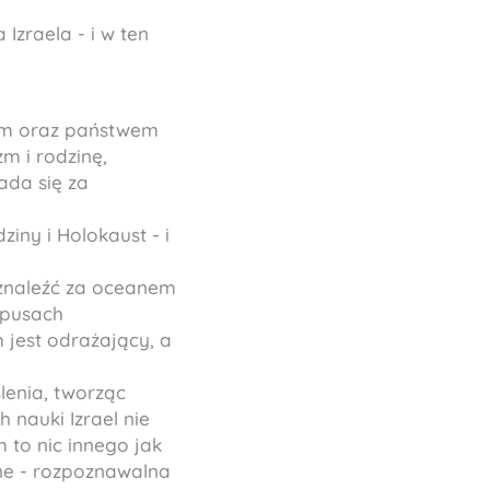
Izraela - i w ten
tem oraz państwem
m i rodzinę,
ada się za
iny i Holokaust - i
 znaleźć za oceanem
mpusach
 jest odrażający, a
lenia, tworząc
 nauki Izrael nie
 to nic innego jak
one - rozpoznawalna