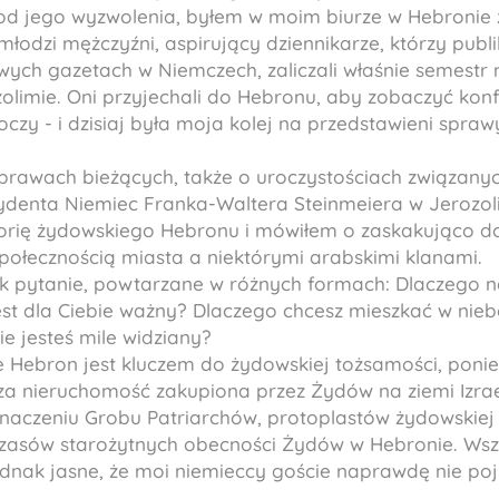
t od jego wyzwolenia, byłem w moim biurze w Hebroni
łodzi mężczyźni, aspirujący dziennikarze, którzy publi
wych gazetach w Niemczech, zaliczali właśnie semestr 
olimie. Oni przyjechali do Hebronu, aby zobaczyć konf
 oczy - i dzisiaj była moja kolej na przedstawieni spra
rawach bieżących, także o uroczystościach związanych
denta Niemiec Franka-Waltera Steinmeiera w Jerozoli
orię żydowskiego Hebronu i mówiłem o zaskakująco d
ołecznością miasta a niektórymi arabskimi klanami.
ak pytanie, powtarzane w różnych formach: Dlaczego n
st dla Ciebie ważny? Dlaczego chcesz mieszkać w nieb
nie jesteś mile widziany?
e Hebron jest kluczem do żydowskiej tożsamości, poni
sza nieruchomość zakupiona przez Żydów na ziemi Izra
naczeniu Grobu Patriarchów, protoplastów żydowskiej 
zasów starożytnych obecności Żydów w Hebronie. Wszy
ednak jasne, że moi niemieccy goście naprawdę nie p