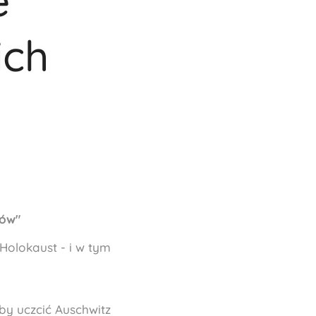
e
ich
ków"
Holokaust - i w tym
by uczcić Auschwitz