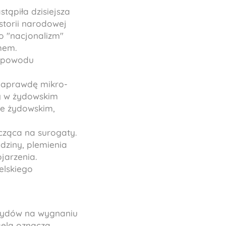
tąpiła dzisiejsza
storii narodowej
o "nacjonalizm"
mem.
z powodu
 naprawdę mikro-
ny w żydowskim
ie żydowskim,
icząca na surogaty.
ziny, plemienia
jarzenia.
elskiego
k Żydów na wygnaniu
aela oznacza