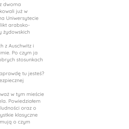
e z dwoma
kowali już w
na Uniwersytecie
likt arabsko-
wy żydowskich
 z Auschwitz i
mie. Po czym ja
obrych stosunkach
aprawdę tu jesteś?
ezpiecznej
eważ w tym mieście
ela. Powiedziałem
ludności oraz o
stkie klasyczne
ojmują o czym