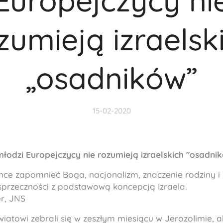
Europejczycy ni
zumieją izraelsk
„osadników”
15-02-2020
młodzi Europejczycy nie rozumieją izraelskich "osadni
hce zapomnieć Boga, nacjonalizm, znaczenie rodziny i 
 sprzeczności z podstawową koncepcją Izraela.
er, JNS
atowi zebrali się w zeszłym miesiącu w Jerozolimie, a