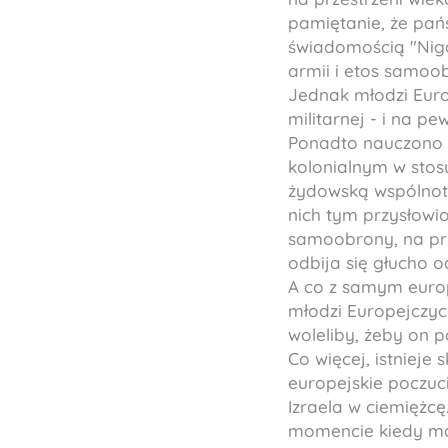
pamiętanie, że pańs
świadomością "Nigd
armii i etos samoo
Jednak młodzi Europ
militarnej - i na pe
Ponadto nauczono i
kolonialnym w stosu
żydowską wspólnotą
nich tym przysłowi
samoobrony, na prz
odbija się głucho o
A co z samym europ
młodzi Europejczycy
woleliby, żeby on p
Co więcej, istniej
europejskie poczuc
Izraela w ciemiężcę
momencie kiedy mają