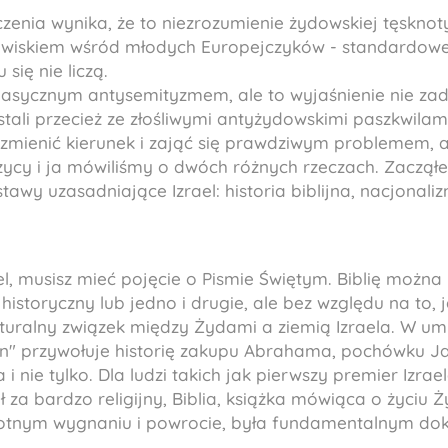
enia wynika, że to niezrozumienie żydowskiej tęsknoty
awiskiem wśród młodych Europejczyków - standardow
się nie liczą.
asycznym antysemityzmem, ale to wyjaśnienie nie zad
tali przecież ze złośliwymi antyżydowskimi paszkwilami
zmienić kierunek i zająć się prawdziwym problemem, 
zycy i ja mówiliśmy o dwóch różnych rzeczach. Zaczął
stawy uzasadniające Izrael: historia biblijna, nacjonali
l, musisz mieć pojęcie o Pismie Świętym. Biblię można
t historyczny lub jedno i drugie, ale bez względu na to, j
naturalny związek między Żydami a ziemią Izraela. W um
on" przywołuje historię zakupu Abrahama, pochówku Ja
 i nie tylko. Dla ludzi takich jak pierwszy premier Izrae
ł za bardzo religijny, Biblia, książka mówiąca o życiu Ż
krotnym wygnaniu i powrocie, była fundamentalnym d