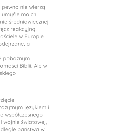
a pewno nie wierzą
W umyśle moich
anie średniowiecznej
ręcz reakcyjną.
kościele w Europie
odejrzane, a
 był pobożnym
omości Biblii. Ale w
lskiego
zięcie
rożytnym językiem i
ie współczesnego
 wojnie światowej,
odległe państwa w