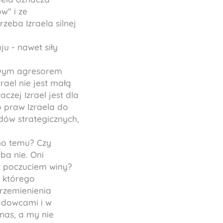
w" i ze
zeba Izraela silnej
ju - nawet siły
wowym agresorem
rael nie jest małą
zej Izrael jest dla
 praw Izraela do
ów strategicznych,
no temu? Czy
ba nie. Oni
 z poczuciem winy?
 którego
rzemienienia
ladowcami i w
 nas, a my nie