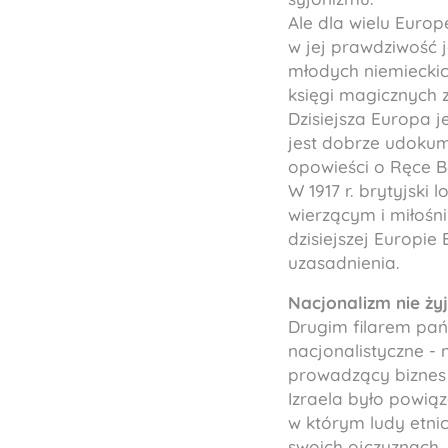
Ale dla wielu Europ
w jej prawdziwość 
młodych niemieckich
księgi magicznych z
Dzisiejsza Europa j
jest dobrze udokum
opowieści o Ręce B
W 1917 r. brytyjski 
wierzącym i miłośnik
dzisiejszej Europie
uzasadnienia.
Nacjonalizm nie ży
Drugim filarem pańs
nacjonalistyczne -
prowadzący biznes 
Izraela było powią
w którym ludy etni
swoich ojczyznach.