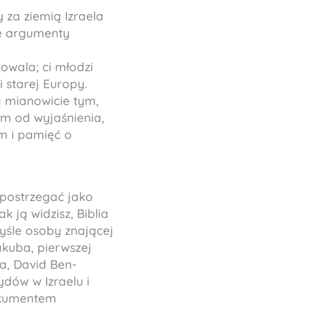
 za ziemią Izraela
e argumenty
owala; ci młodzi
 starej Europy.
a mianowicie tym,
em od wyjaśnienia,
zm i pamięć o
 postrzegać jako
ak ją widzisz, Biblia
yśle osoby znającej
kuba, pierwszej
la, David Ben-
ydów w Izraelu i
okumentem