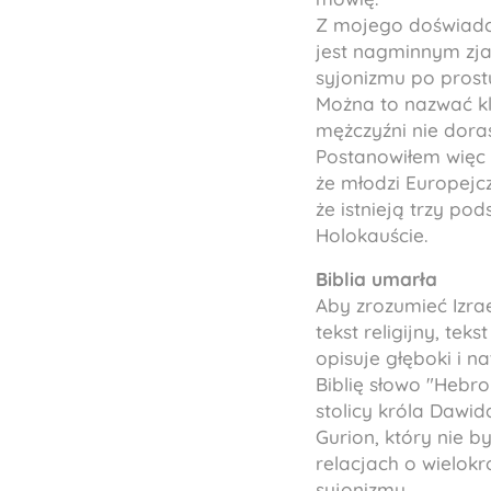
Z mojego doświadcz
jest nagminnym zj
syjonizmu po prostu 
Można to nazwać kl
mężczyźni nie doras
Postanowiłem więc 
że młodzi Europejc
że istnieją trzy pod
Holokauście.
Biblia umarła
Aby zrozumieć Izrae
tekst religijny, teks
opisuje głęboki i 
Biblię słowo "Hebr
stolicy króla Dawida
Gurion, który nie by
relacjach o wielo
syjonizmu.