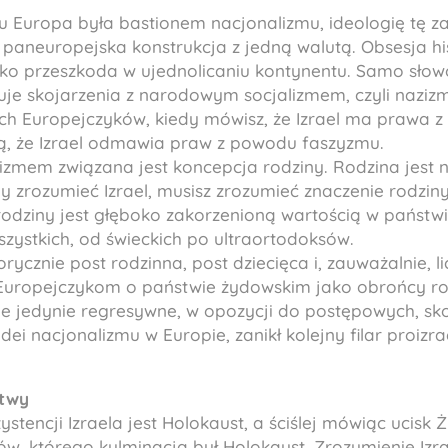
u Europa była bastionem nacjonalizmu, ideologię tę zas
paneuropejska konstrukcja z jedną walutą. Obsesja hi
ako przeszkoda w ujednolicaniu kontynentu. Samo słow
je skojarzenia z narodowym socjalizmem, czyli naziz
ch Europejczyków, kiedy mówisz, że Izrael ma prawa 
zą, że Izrael odmawia praw z powodu faszyzmu.
izmem związana jest koncepcja rodziny. Rodzina jest
y zrozumieć Izrael, musisz zrozumieć znaczenie rodzi
rodziny jest głęboko zakorzenioną wartością w państw
zystkich, od świeckich po ultraortodoksów.
orycznie post rodzinna, post dziecięca i, zauważalnie, l
uropejczykom o państwie żydowskim jako obrońcy rod
e jedynie regresywne, w opozycji do postępowych, sko
ei nacjonalizmu w Europie, zanikł kolejny filar proizra
rtwy
ystencji Izraela jest Holokaust, a ściślej mówiąc ucis
ów, którego kulminacją był Holokaust. Zrozumienie Izr