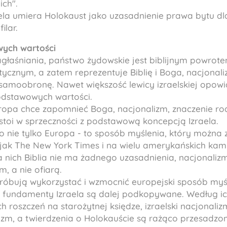
ich".
la umiera Holokaust jako uzasadnienie prawa bytu dla 
ilar.
wych wartości
agłaśniania, państwo żydowskie jest biblijnym powro
tycznym, a zatem reprezentuje Biblię i Boga, nacjonaliz
samoobronę. Nawet większość lewicy izraelskiej opowi
odstawowych wartości.
ropa chce zapomnieć Boga, nacjonalizm, znaczenie rodz
stoi w sprzeczności z podstawową koncepcją Izraela.
to nie tylko Europa - to sposób myślenia, który można
 jak The New York Times i na wielu amerykańskich ka
a nich Biblia nie ma żadnego uzasadnienia, nacjonalizm
m, a nie ofiarą.
róbują wykorzystać i wzmocnić europejski sposób myś
j fundamenty Izraela są dalej podkopywane. Według ich
 roszczeń na starożytnej księdze, izraelski nacjonalizm
lizm, a twierdzenia o Holokauście są rażąco przesadz