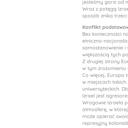
jesteśmy gorsi od n
Wraz z potęgą Izrae
sposób znika trzeci f
Konflikt podstawo
Bez konieczności n
etniczno-nacjonalis
samostanowienie i 
większością tych p
Z drugiej strony Eu
w tym zrozumieniu 
Co więcej, Europa 
w miejscach takich
uniwersyteckich. Dl
Izrael jest agresore
Wrogowie Izraela p
atmosferę, w które
może opierać swoich
represyjny kolonia