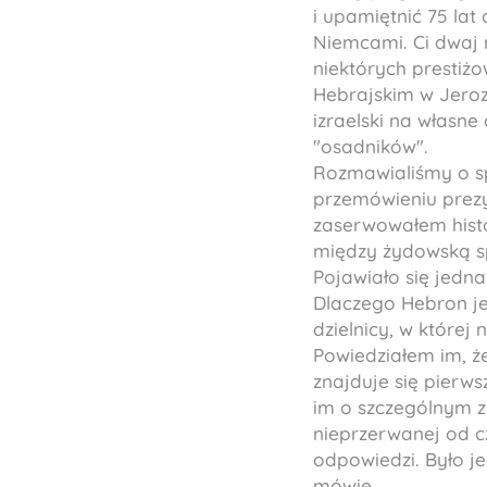
i upamiętnić 75 la
Niemcami. Ci dwaj m
niektórych prestiżo
Hebrajskim w Jeroz
izraelski na własne
"osadników".
Rozmawialiśmy o sp
przemówieniu prezy
zaserwowałem hist
między żydowską sp
Pojawiało się jedn
Dlaczego Hebron je
dzielnicy, w której 
Powiedziałem im, ż
znajduje się pierw
im o szczególnym z
nieprzerwanej od c
odpowiedzi. Było j
mówię.