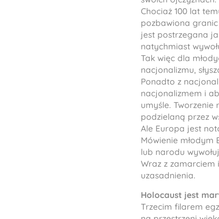
Chociaż 100 lat tem
pozbawiona granic 
jest postrzegana j
natychmiast wywołu
Tak więc dla młody
nacjonalizmu, słys
Ponadto z nacjonal
nacjonalizmem i ab
umyśle. Tworzenie 
podzielaną przez ws
Ale Europa jest not
Mówienie młodym E
lub narodu wywołuj
Wraz z zamarciem id
uzasadnienia.
Holocaust jest ma
Trzecim filarem egz
na przestrzeni wiek