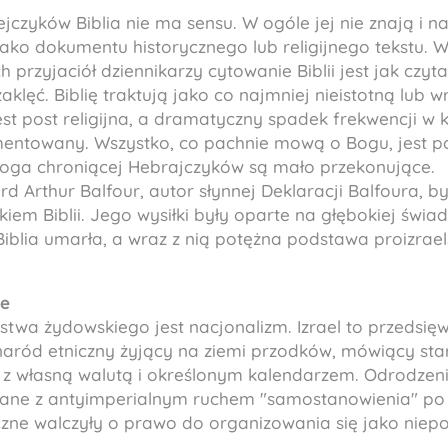
ejczyków Biblia nie ma sensu. W ogóle jej nie znają i n
jako dokumentu historycznego lub religijnego tekstu. 
 przyjaciół dziennikarzy cytowanie Biblii jest jak czyt
aklęć. Biblię traktują jako co najmniej nieistotną lub w
est post religijna, a dramatyczny spadek frekwencji w 
entowany. Wszystko, co pachnie mową o Bogu, jest p
oga chroniącej Hebrajczyków są mało przekonujące.
lord Arthur Balfour, autor słynnej Deklaracji Balfoura,
iem Biblii. Jego wysiłki były oparte na głębokiej świad
 Biblia umarła, a wraz z nią potężna podstawa proizrae
je
twa żydowskiego jest nacjonalizm. Izrael to przedsięw
 naród etniczny żyjący na ziemi przodków, mówiący sta
z własną walutą i określonym kalendarzem. Odrodzen
zane z antyimperialnym ruchem "samostanowienia" po I
czne walczyły o prawo do organizowania się jako niep