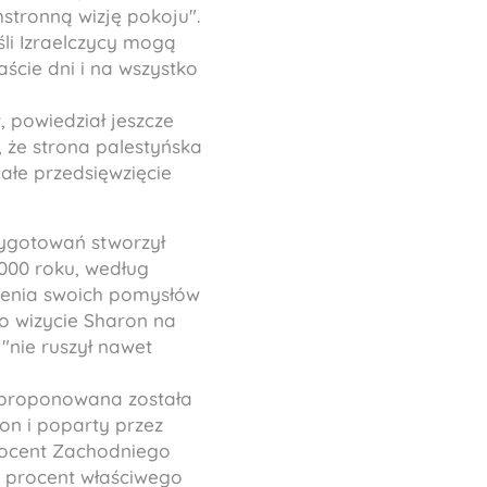
stronną wizję pokoju".
śli Izraelczycy mogą
aście dni i na wszystko
 powiedział jeszcze
 że strona palestyńska
całe przedsięwzięcie
zygotowań stworzył
000 roku, według
wienia swoich pomysłów
po wizycie Sharon na
"nie ruszył nawet
zaproponowana została
n i poparty przez
rocent Zachodniego
3 procent właściwego