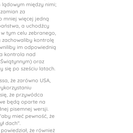
em lądowym między nimi;
W zamian za
o mniej więcej jedną
 państwa, a uchodźcy
 w tym celu zebranego,
 zachowaliby kontrolę
ewniliby im odpowiednią
ka kontrola nad
m Świątynnym) oraz
 się po sześciu latach.
ssa, że zarówno USA,
wykorzystaniu
 się, że przywódca
owe będą oparte na
nej pisemnej wersji.
 "aby mieć pewność, że
ył dach".
powiedział, że również