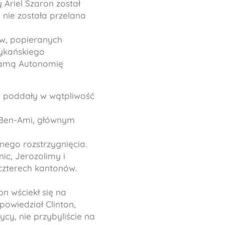
 Ariel Szaron został
 nie została przelana
ów, popieranych
rykańskiego
samą Autonomię
 i poddały w wątpliwość
 Ben-Ami, głównym
ego rozstrzygnięcia.
ic, Jerozolimy i
 czterech kantonów.
on wściekł się na
owiedział Clinton,
ycy, nie przybyliście na