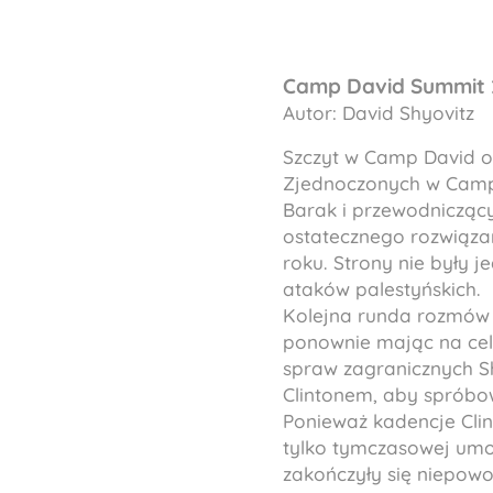
Camp David Summit 2
Autor: David Shyovitz
Szczyt w Camp David od
Zjednoczonych w Camp D
Barak i przewodnicząc
ostatecznego rozwiązan
roku. Strony nie były 
ataków palestyńskich.
Kolejna runda rozmów o
ponownie mając na celu
spraw zagranicznych S
Clintonem, aby sprób
Ponieważ kadencje Clin
tylko tymczasowej umo
zakończyły się niepow