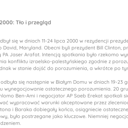
000: Tło i przegląd
był się w dniach 11-24 lipca 2000 w rezydencji prezy
avid, Maryland. Obecni byli prezydent Bill Clinton, p
y PA Jaser Arafat. Intencją spotkania było rzekomo w
ia konfliktu izraelsko-palestyńskiego zgodnie z poroz
jednak w stanie dojść do porozumienia, a wkrótce po ty
dbyła się następnie w Białym Domu w dniach 19-23 gr
 wynegocjowanie ostatecznego porozumienia. 20 grudn
hlomo Ben-Ami i negocjator AP Saeb Erekat spotkali s
ować wypracować warunki akceptowane przez zleceni
tona i Baraka dobiegały końca, osiągniecie ostateczn
wy, było postrzegane jako kluczowe. Niemniej negoc
odzeniem.