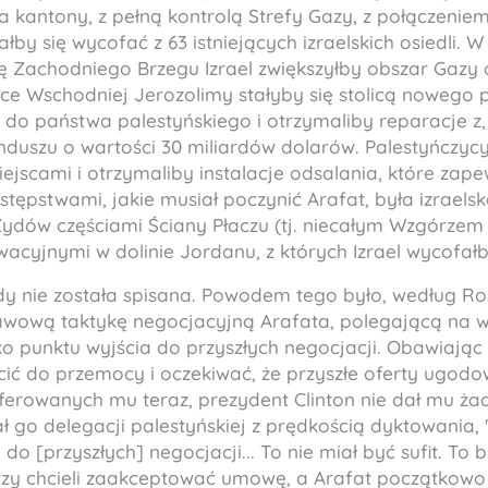
 na kantony, z pełną kontrolą Strefy Gazy, z połączeni
ałby się wycofać z 63 istniejących izraelskich osiedli. 
 Zachodniego Brzegu Izrael zwiększyłby obszar Gazy 
lnice Wschodniej Jerozolimy stałyby się stolicą nowego
do państwa palestyńskiego i otrzymaliby reparacje z,
uszu o wartości 30 miliardów dolarów. Palestyńczycy
ejscami i otrzymaliby instalacje odsalania, które zap
stępstwami, jakie musiał poczynić Arafat, była izraels
 Żydów częściami Ściany Płaczu (tj. niecałym Wzgórze
acyjnymi w dolinie Jordanu, z których Izrael wycofałby
dy nie została spisana. Powodem tego było, według Ro
stawową taktykę negocjacyjną Arafata, polegającą na 
ko punktu wyjścia do przyszłych negocjacji. Obawiając
ć do przemocy i oczekiwać, że przyszłe oferty ugod
erowanych mu teraz, prezydent Clinton nie dał mu żad
ł go delegacji palestyńskiej z prędkością dyktowania,
do [przyszłych] negocjacji... To nie miał być sufit. To b
zy chcieli zaakceptować umowę, a Arafat początkowo 