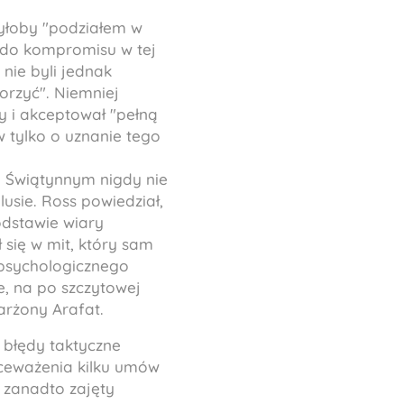
byłoby "podziałem w
ny do kompromisu w tej
 nie byli jednak
orzyć". Niemniej
y i akceptował "pełną
 tylko o uznanie tego
u Świątynnym nigdy nie
lusie. Ross powiedział,
podstawie wiary
 się w mit, który sam
 psychologicznego
e, na po szczytowej
arżony Arafat.
i błędy taktyczne
kceważenia kilku umów
 zanadto zajęty