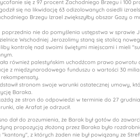
cofanie się z 97 procent Zachodniego Brzegu i 100 p
odził się na likwidację 63 odizolowanych osiedli izrael
chodniego Brzegu Izrael zwiększyłby obszar Gazy o mn
a poprzednio nie do pomyślenia ustępstwa w sprawie J
dzielnice Wschodniej Jerozolimy staną się stolicą nowe
iby kontrolę nad swoimi świętymi miejscami i mieli "su
nnym.
ała również palestyńskim uchodźcom prawo powrotu
racje z międzynarodowego funduszu o wartości 30 mili
j rekompensaty.
edstawił stronom swoje warunki ostatecznej umowy, kt
ycję Baraka.
ażdą ze stron do odpowiedzi w terminie do 27 grudnia
unki, ale Arafat je odrzucił.
sno dał do zrozumienia, że Barak był gotów do zawarc
 jedyną propozycją złożoną przez Baraka było rozdrobn
 "kantony", z których żaden nie był powiązany ze Stref