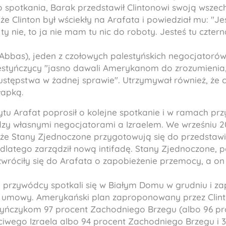
 spotkania, Barak przedstawił Clintonowi swoją wszech
że Clinton był wściekły na Arafata i powiedział mu: "Je
y nie, to ja nie mam tu nic do roboty. Jesteś tu cztern
bas), jeden z czołowych palestyńskich negocjatorów,
lestyńczycy "jasno dawali Amerykanom do zrozumienia,
a ustępstwa w żadnej sprawie". Utrzymywał również, że 
łapką.
tu Arafat poprosił o kolejne spotkanie i w ramach pr
dzy własnymi negocjatorami a Izraelem. We wrześniu 2
, że Stany Zjednoczone przygotowują się do przedsta
 dlatego zarządził nową intifadę. Stany Zjednoczone, 
róciły się do Arafata o zapobieżenie przemocy, a on 
ej przywódcy spotkali się w Białym Domu w grudniu i 
 umowy. Amerykański plan zaproponowany przez Clinto
yńczykom 97 procent Zachodniego Brzegu (albo 96 p
ściwego Izraela albo 94 procent Zachodniego Brzegu i 