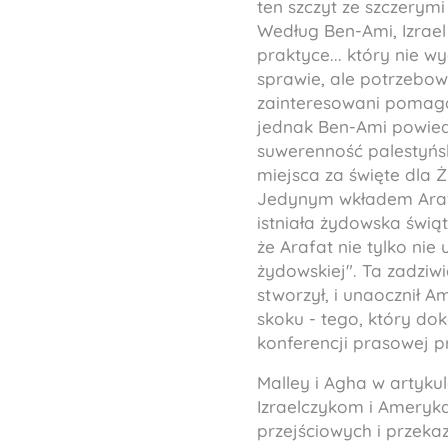
ten szczyt ze szczerymi 
Według Ben-Ami, Izrael
praktyce... który nie w
sprawie, ale potrzebowa
zainteresowani pomagan
jednak Ben-Ami powiedz
suwerenność palestyńs
miejsca za święte dla 
Jedynym wkładem Arafa
istniała żydowska świąt
że Arafat nie tylko nie
żydowskiej". Ta zadziwi
stworzył, i unaocznił 
skoku - tego, który do
konferencji prasowej pr
Malley i Agha w artykul
Izraelczykom i Ameryka
przejściowych i przek