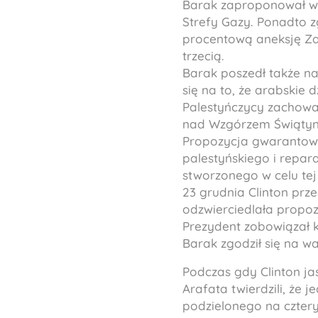
Barak zaproponował wy
Strefy Gazy. Ponadto zg
procentową aneksję Za
trzecią.
Barak poszedł także n
się na to, że arabskie 
Palestyńczycy zachowal
nad Wzgórzem Świąty
Propozycja gwarantow
palestyńskiego i repa
stworzonego w celu te
23 grudnia Clinton prz
odzwierciedlała propoz
Prezydent zobowiązał k
Barak zgodził się na war
Podczas gdy Clinton ja
Arafata twierdzili, że
podzielonego na cztery