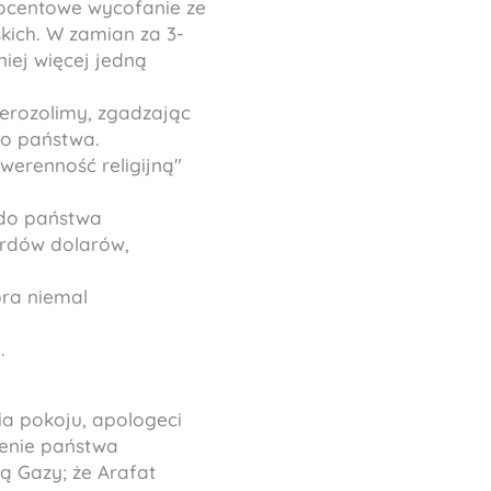
rocentowe wycofanie ze
skich. W zamian za 3-
iej więcej jedną
erozolimy, zgadzając
go państwa.
werenność religijną"
 do państwa
ardów dolarów,
óra niemal
.
ia pokoju, apologeci
ienie państwa
ą Gazy; że Arafat