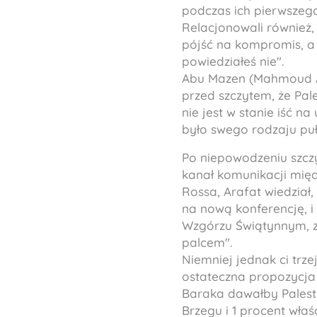
podczas ich pierwszego
Relacjonowali również, 
pójść na kompromis, a t
powiedziałeś nie".
Abu Mazen (Mahmoud Ab
przed szczytem, że Pa
nie jest w stanie iść n
było swego rodzaju pu
Po niepowodzeniu szczy
kanał komunikacji mię
Rossa, Arafat wiedział
na nową konferencję, i
Wzgórzu Świątynnym, zw
palcem".
Niemniej jednak ci trz
ostateczna propozycja
Baraka dawałby Palest
Brzegu i 1 procent wła