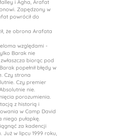
alley i Agha, Arafat
ntonowi. Zapędzony w
afat powrócił do
ił, że obrona Arafata
ieloma względami -
ylko Barak nie
, zwłaszcza biorąc pod
Barak popełnił błędy w
e. Czy strona
utnie. Czy premier
bsolutnie nie.
gnięcia porozumienia.
cją z historią i
achowania w Camp David
a niego pułapkę.
siągnąć za kadencji
 Już w lipcu 1999 roku,