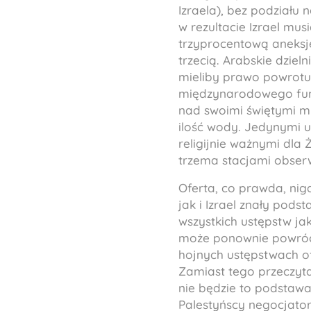
Izraela), bez podziału
w rezultacie Izrael musi
trzyprocentową aneksję
trzecią. Arabskie dzie
mieliby prawo powrotu 
międzynarodowego fund
nad swoimi świętymi mi
ilość wody. Jedynymi u
religijnie ważnymi dla
trzema stacjami obserw
Oferta, co prawda, nig
jak i Izrael znały pod
wszystkich ustępstw ja
może ponownie powróci
hojnych ustępstwach of
Zamiast tego przeczyta
nie będzie to podstawa 
Palestyńscy negocjator