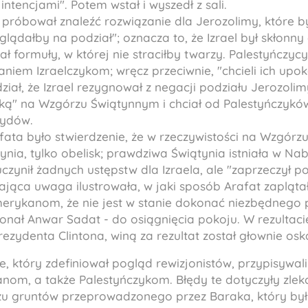
intencjami". Potem wstał i wyszedł z sali.
 próbował znaleźć rozwiązanie dla Jerozolimy, które 
yglądałby na podział"; oznacza to, że Izrael był skłon
ł formuły, w której nie straciłby twarzy. Palestyńczycy
iem Izraelczykom; wręcz przeciwnie, "chcieli ich upok
iał, że Izrael rezygnował z negacji podziału Jerozolim
ką" na Wzgórzu Świątynnym i chciał od Palestyńczyków
Żydów.
ta było stwierdzenie, że w rzeczywistości na Wzgórz
ynia, tylko obelisk; prawdziwa Świątynia istniała w Nab
 uczynił żadnych ustępstw dla Izraela, ale "zaprzeczył 
ająca uwaga ilustrowała, w jaki sposób Arafat zaplątał
Amerykanom, że nie jest w stanie dokonać niezbędnego
konał Anwar Sadat - do osiągnięcia pokoju. W rezultaci
ezydenta Clintona, winą za rezultat został głownie osk
e, który zdefiniował pogląd rewizjonistów, przypisywal
nom, a także Palestyńczykom. Błędy te dotyczyły zle
azu gruntów przeprowadzonego przez Baraka, który był