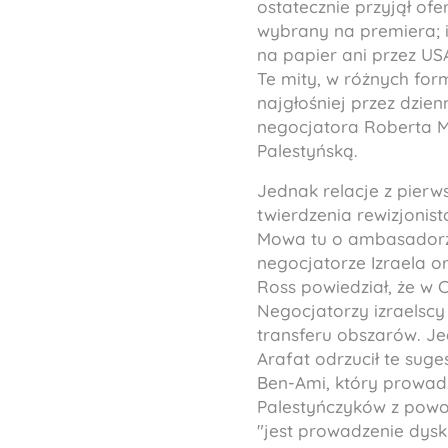
ostatecznie przyjął ofe
wybrany na premiera; i 
na papier ani przez USA,
Te mity, w różnych for
najgłośniej przez dzi
negocjatora Roberta M
Palestyńską.
Jednak relacje z pierw
twierdzenia rewizjonist
Mowa tu o ambasadorz
negocjatorze Izraela o
Ross powiedział, że w
Negocjatorzy izraelscy
transferu obszarów. Je
Arafat odrzucił te sug
Ben-Ami, który prowadzi
Palestyńczyków z powod
"jest prowadzenie dysku