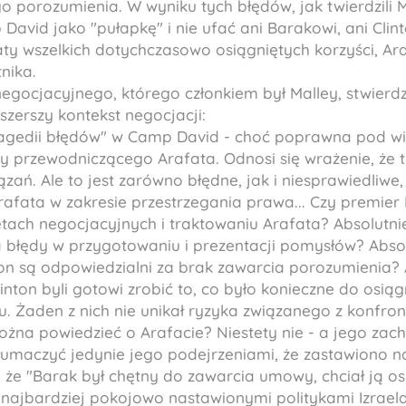
 porozumienia. W wyniku tych błędów, jak twierdzili M
David jako "pułapkę" i nie ufać ani Barakowi, ani Cli
raty wszelkich dotychczasowo osiągniętych korzyści, Ar
nika.
negocjacyjnego, którego członkiem był Malley, stwierdz
szerszy kontekst negocjacji:
tragedii błędów" w Camp David - choć poprawna pod w
y przewodniczącego Arafata. Odnosi się wrażenie, że t
zań. Ale to jest zarówno błędne, jak i niesprawiedliwe
afata w zakresie przestrzegania prawa... Czy premier 
tetach negocjacyjnych i traktowaniu Arafata? Absolutni
 błędy w przygotowaniu i prezentacji pomysłów? Absol
ton są odpowiedzialni za brak zawarcia porozumienia? A
inton byli gotowi zrobić to, co było konieczne do osią
. Żaden z nich nie unikał ryzyka związanego z konfronta
ożna powiedzieć o Arafacie? Niestety nie - a jego z
umaczyć jedynie jego podejrzeniami, że zastawiono n
i, że "Barak był chętny do zawarcia umowy, chciał ją o
 najbardziej pokojowo nastawionymi politykami Izraela.