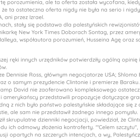
rtę porozumienia, ale ta oferta została wycofana, kiedy
że ta ostateczna oferta nigdy nie była na serio i nigdy
 ani przez Izrael.
mach, stały się podstawa dla palestyńskich rewizjonist
ennikarkę New York Times Doborach Sontag, przez ame
alleya, współautora porozumień, Husseina Agę oraz 
szej ręki innych urzędników potwierdziły ogólną opinię
ów.
e Dennisie Ross, głównym negocjatorze USA; Shlomo
raz o samym prezydencie Clintonie i premierze Baraku.
 Camp David nie zaoferowano kompleksowego ostateczn
 i amerykańscy przedstawili propozycje dotyczące gran
dną z nich było państwo palestyńskie składające się z
estie, ale sam nie przedstawił żadnego innego pomysłu.
ł skrupulatne dzienniki negocjacji, powiedział, że Clint
u ich odmowy złożenia kontroferty. "'Celem szczytu", p
sji opartych na szczerych intencjach, a wy, Palestyńcz