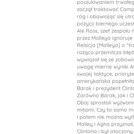
poszukiwaniem trwałego
zaczął traktować Camp 
róg i obawiając się ut
pozycji biernego uczest
Ale Ross, szef zespołu 
przez Malleya ignoruje 
Relacja [Malleya] o "
rażąco przemilcza błęd
wywiązał się ze zobowią
uwagę mierne wyniki Ar
swojej taktyce, priory
amerykańska popełniła
Barak i prezydent Clin
Zarówno Barak, jak i Cl
Obaj sprostali wyzwaniu
mitami. Czy to samo m
i potem nie można wytł
Malley i Agha przyznal
Clintona i był otoczony