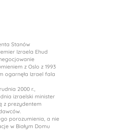
denta Stanów
remier Izraela Ehud
ynegocjowanie
umieniem z Oslo z 1993
m ogarnęła Izrael fala
udnia 2000 r.,
ia izraelski minister
ię z prezydentem
odawców.
ego porozumienia, a nie
jacje w Białym Domu