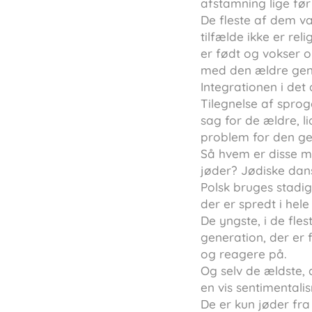
afstamning lige før
De fleste af dem va
tilfælde ikke er rel
er født og vokser o
med den ældre gen
Integrationen i det 
Tilegnelse af sprog
sag for de ældre, l
problem for den ge
Så hvem er disse m
jøder? Jødiske dan
Polsk bruges stadi
der er spredt i hele
De yngste, i de fle
generation, der er
og reagere på.
Og selv de ældste,
en vis sentimentali
De er kun jøder fra