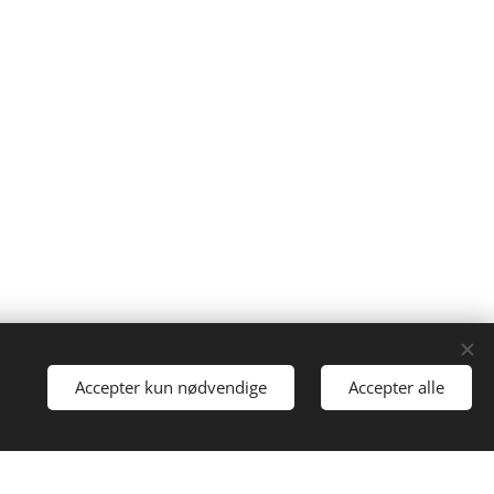
Drevet af
Webnode
Cookies
Accepter kun nødvendige
Accepter alle
i gang