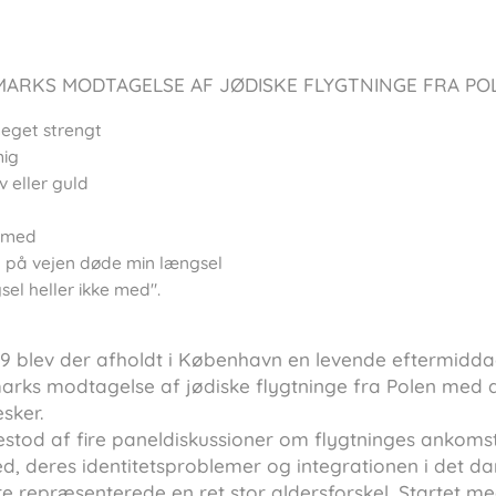
MARKS MODTAGELSE AF JØDISKE FLYGTNINGE FRA PO
eget strengt
mig
 eller guld
r med
d på vejen døde min længsel
el heller ikke med".
9 blev der afholdt i København en levende eftermiddag
rks modtagelse af jødiske flygtninge fra Polen med d
sker.
tod af fire paneldiskussioner om flygtninges ankomst
 deres identitetsproblemer og integrationen i det d
e repræsenterede en ret stor aldersforskel. Startet me