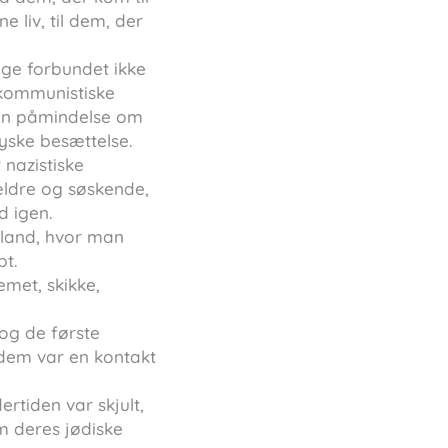
liv, til dem, der
ge forbundet ikke
 kommunistiske
 en påmindelse om
yske besættelse.
nazistiske
ældre og søskende,
d igen.
 land, hvor man
bt.
emet, skikke,
og de første
 dem var en kontakt
rtiden var skjult,
m deres jødiske