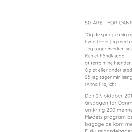
50-ÅRET FOR DAN
"Og de spurgte mig m
hvad tager jeg med 
Jeg tager hverken sølv
Kun et håndklæde
at tørre mine hænde
Og et eller andet ste
Så jeg tager min længs
(Anna Frajlich)
Den 27. oktober 201
årsdagen for Danma
omkring 200 menne
Mødets program bes
bagage de kom med,
Diskussionsdeltager