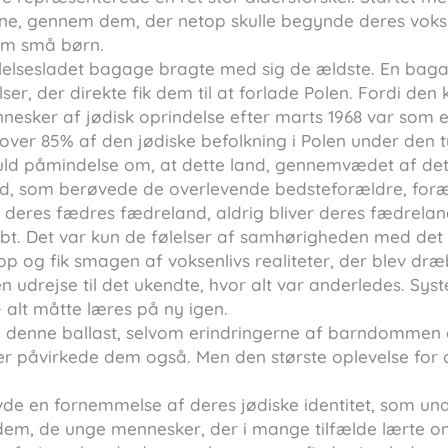
, gennem dem, der netop skulle begynde deres voksne 
om små børn.
lelsesladet bagage bragte med sig de ældste. En baga
r, der direkte fik dem til at forlade Polen. Fordi den
esker af jødisk oprindelse efter marts 1968 var som
over 85% af den jødiske befolkning i Polen under den t
uld påmindelse om, at dette land, gennemvædet af det 
od, som berøvede de overlevende bedsteforældre, for
 deres fædres fædreland, aldrig bliver deres fædrelan
æbt. Det var kun de følelser af samhørigheden med det
op og fik smagen af voksenlivs realiteter, der blev dræ
 en udrejse til det ukendte, hvor alt var anderledes. Syst
- alt måtte læres på ny igen.
 denne ballast, selvom erindringerne af barndommen 
er påvirkede dem også. Men den største oplevelse for
e en fornemmelse af deres jødiske identitet, som unde
 dem, de unge mennesker, der i mange tilfælde lærte o