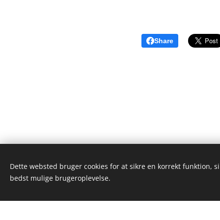
Share
Dette websted bruger cookies for at sikre en korrekt funktion, s
Alex Wieseltier - Uredte tanker
bedst mulige brugeroplevelse.
Alle rettigheder forbeholdes 2019
Dette we