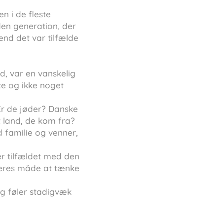
n i de fleste
 den generation, der
end det var tilfælde
d, var en vanskelig
te og ikke noget
Er de jøder? Danske
 land, de kom fra?
 familie og venner,
er tilfældet med den
deres måde at tænke
g føler stadigvæk