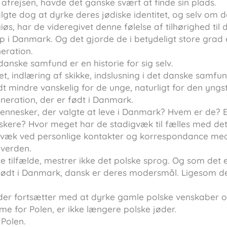
 afrejsen, havde det ganske svært at finde sin plads.
lgte dog at dyrke deres jødiske identitet, og selv om de
igiøs, har de videregivet denne følelse af tilhørighed til
p i Danmark. Og det gjorde de i betydeligt store grad 
eration.
danske samfund er en historie for sig selv.
et, indlæring af skikke, indslusning i det danske samfun
idt mindre vanskelig for de unge, naturligt for den yngs
neration, der er født i Danmark.
ennesker, der valgte at leve i Danmark? Hvem er de? 
skere? Hvor meget har de stadigvæk til fælles med det
gvæk ved personlige kontakter og korrespondance med
 verden.
ste tilfælde, mestrer ikke det polske sprog. Og som det 
 født i Danmark, dansk er deres modersmål. Ligesom 
 der fortsætter med at dyrke gamle polske venskaber o
sme for Polen, er ikke længere polske jøder.
 Polen.