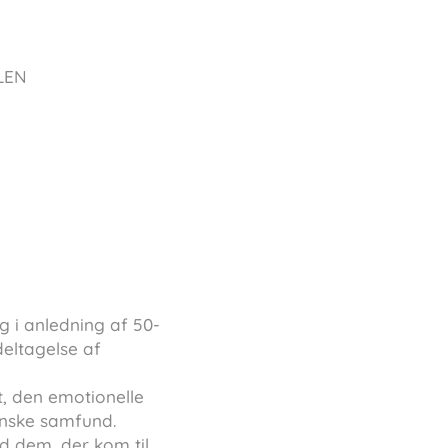
LEN
 i anledning af 50-
eltagelse af
, den emotionelle
anske samfund.
d dem, der kom til