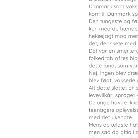
Danmark som voksne
kom til Danmark s
Den tungeste og fø
kun med de hændelse
heksejagt mod menn
det, der skete med 
Det var en smertef
folkedrab ofres bl
dette land, som var
Nej. Ingen blev dr
blev født, voksede 
Alt dette slettet af
levevilkår, sproget 
De unge havde ikke
teenagers oplevels
med det ukendte.
Mens de ældste havd
men sad da altid i