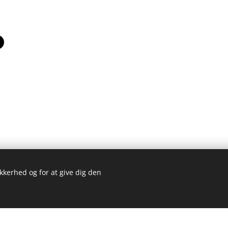
ikkerhed og for at give dig den
Kom 
bsted blev lavet med Webnode.
Opret dit eget
gratis i dag!