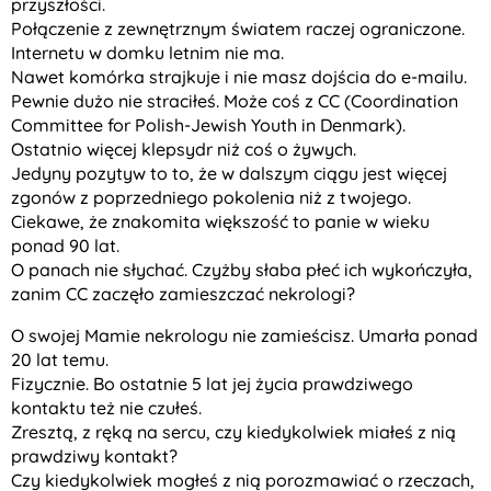
przyszłości.
Połączenie z zewnętrznym światem raczej ograniczone.
Internetu w domku letnim nie ma.
Nawet komórka strajkuje i nie masz dojścia do e-mailu.
Pewnie dużo nie straciłeś. Może coś z CC (Coordination
Committee for Polish-Jewish Youth in Denmark).
Ostatnio więcej klepsydr niż coś o żywych.
Jedyny pozytyw to to, że w dalszym ciągu jest więcej
zgonów z poprzedniego pokolenia niż z twojego.
Ciekawe, że znakomita większość to panie w wieku
ponad 90 lat.
O panach nie słychać. Czyżby słaba płeć ich wykończyła,
zanim CC zaczęło zamieszczać nekrologi?
O swojej Mamie nekrologu nie zamieścisz. Umarła ponad
20 lat temu.
Fizycznie. Bo ostatnie 5 lat jej życia prawdziwego
kontaktu też nie czułeś.
Zresztą, z ręką na sercu, czy kiedykolwiek miałeś z nią
prawdziwy kontakt?
Czy kiedykolwiek mogłeś z nią porozmawiać o rzeczach,