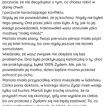
poczucie, że nie decydujesz o tym, co chcesz robić w
danej chwili.
I poczucie narastającego konfliktu.
Nigdy jej nie powiedziałeś, że ją kochasz. Nigdy nie byłeś
tego pewny. Ona przez jakiś czas była. A ty, jak to jej
kiedyś powiedziałeś, traktowałeś wasz stosunek jako
możliwą "małą miłość".
Mariola miała plany. Twoja pierwsza pensja miała pójść
na jej bilet lotniczy, bo ona nigdy jeszcze nie leciała
samolotem.
Wiedziała, że wasz związek nie obędzie się bez
problemów. Ona była praktykującą katoliczką a ty, choć
nie praktykujący, byłeś 100% Żydem. Ale, jak to
powiedziała jej matka, dzieci będzie można przecież
ochrzcić po cichu.
Mariola miała przyjaciółkę, która mieszkała w Gdańsku.
Córka pana doktora, w którego domu Żydzi mieli wstęp
tylko od kuchni. Marioli było trochę smutno, że ta
przyjaźń musi się skończyć, gdy ona wyjdzie za ciebie,
bo oni przecież z Żydami się nie będą zadawać. To, co