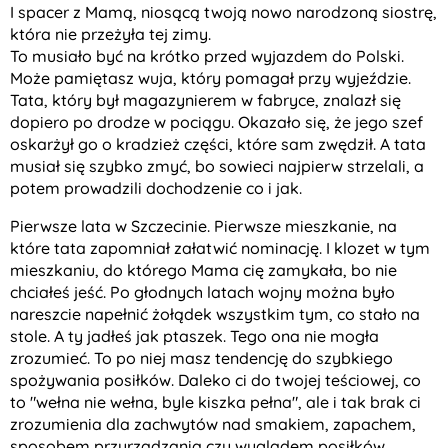
I spacer z Mamą, niosącą twoją nowo narodzoną siostrę,
która nie przeżyła tej zimy.
To musiało być na krótko przed wyjazdem do Polski.
Może pamiętasz wuja, który pomagał przy wyjeździe.
Tata, który był magazynierem w fabryce, znalazł się
dopiero po drodze w pociągu. Okazało się, że jego szef
oskarżył go o kradzież części, które sam zwędził. A tata
musiał się szybko zmyć, bo sowieci najpierw strzelali, a
potem prowadzili dochodzenie co i jak.
Pierwsze lata w Szczecinie. Pierwsze mieszkanie, na
które tata zapomniał załatwić nominację. I klozet w tym
mieszkaniu, do którego Mama cię zamykała, bo nie
chciałeś jeść. Po głodnych latach wojny można było
nareszcie napełnić żołądek wszystkim tym, co stało na
stole. A ty jadłeś jak ptaszek. Tego ona nie mogła
zrozumieć. To po niej masz tendencję do szybkiego
spożywania posiłków. Daleko ci do twojej teściowej, co
to "wełna nie wełna, byle kiszka pełna", ale i tak brak ci
zrozumienia dla zachwytów nad smakiem, zapachem,
sposobem przyrządzania czy wyglądem posiłków.