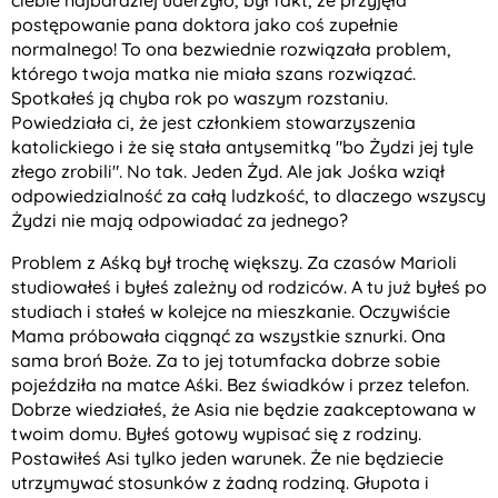
ciebie najbardziej uderzyło, był fakt, że przyjęła
postępowanie pana doktora jako coś zupełnie
normalnego! To ona bezwiednie rozwiązała problem,
którego twoja matka nie miała szans rozwiązać.
Spotkałeś ją chyba rok po waszym rozstaniu.
Powiedziała ci, że jest członkiem stowarzyszenia
katolickiego i że się stała antysemitką "bo Żydzi jej tyle
złego zrobili". No tak. Jeden Żyd. Ale jak Jośka wziął
odpowiedzialność za całą ludzkość, to dlaczego wszyscy
Żydzi nie mają odpowiadać za jednego?
Problem z Aśką był trochę większy. Za czasów Marioli
studiowałeś i byłeś zależny od rodziców. A tu już byłeś po
studiach i stałeś w kolejce na mieszkanie. Oczywiście
Mama próbowała ciągnąć za wszystkie sznurki. Ona
sama broń Boże. Za to jej totumfacka dobrze sobie
pojeździła na matce Aśki. Bez świadków i przez telefon.
Dobrze wiedziałeś, że Asia nie będzie zaakceptowana w
twoim domu. Byłeś gotowy wypisać się z rodziny.
Postawiłeś Asi tylko jeden warunek. Że nie będziecie
utrzymywać stosunków z żadną rodziną. Głupota i