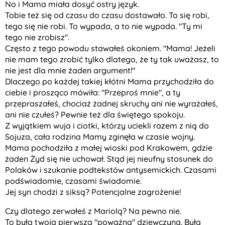
No i Mama miała dosyć ostry język.
Tobie też się od czasu do czasu dostawało. To się robi,
tego się nie robi. To wypada, a to nie wypada. "Ty mi
tego nie zrobisz".
Często z tego powodu stawałeś okoniem. "Mama! Jeżeli
nie mam tego zrobić tylko dlatego, że ty tak uważasz, to
nie jest dla mnie żaden argument!"
Dlaczego po każdej takiej kłótni Mama przychodziła do
ciebie i prosząco mówiła: "Przeproś mnie", a ty
przepraszałeś, chociaż żadnej skruchy ani nie wyrażałeś,
ani nie czułeś? Pewnie też dla świętego spokoju.
Z wyjątkiem wuja i ciotki, którzy uciekli razem z nią do
Sojuza, cała rodzina Mamy zginęła w czasie wojny.
Mama pochodziła z małej wioski pod Krakowem, gdzie
żaden Żyd się nie uchował. Stąd jej nieufny stosunek do
Polaków i szukanie podtekstów antysemickich. Czasami
podświadomie, czasami świadomie.
Jej syn chodzi z siksą? Potencjalne zagrożenie!
Czy dlatego zerwałeś z Mariolą? Na pewno nie.
To była twoja pierwsza "poważna" dziewczyna. Była