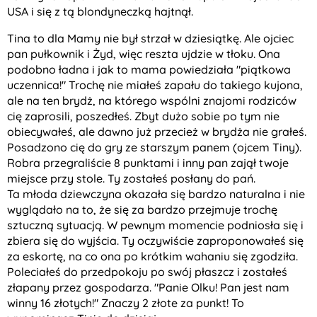
USA i się z tą blondyneczką hajtnął.
Tina to dla Mamy nie był strzał w dziesiątkę. Ale ojciec
pan pułkownik i Żyd, więc reszta ujdzie w tłoku. Ona
podobno ładna i jak to mama powiedziała "piątkowa
uczennica!" Trochę nie miałeś zapału do takiego kujona,
ale na ten brydż, na którego wspólni znajomi rodziców
cię zaprosili, poszedłeś. Zbyt dużo sobie po tym nie
obiecywałeś, ale dawno już przecież w brydża nie grałeś.
Posadzono cię do gry ze starszym panem (ojcem Tiny).
Robra przegraliście 8 punktami i inny pan zajął twoje
miejsce przy stole. Ty zostałeś posłany do pań.
Ta młoda dziewczyna okazała się bardzo naturalna i nie
wyglądało na to, że się za bardzo przejmuje trochę
sztuczną sytuacją. W pewnym momencie podniosła się i
zbiera się do wyjścia. Ty oczywiście zaproponowałeś się
za eskortę, na co ona po krótkim wahaniu się zgodziła.
Poleciałeś do przedpokoju po swój płaszcz i zostałeś
złapany przez gospodarza. "Panie Olku! Pan jest nam
winny 16 złotych!" Znaczy 2 złote za punkt! To