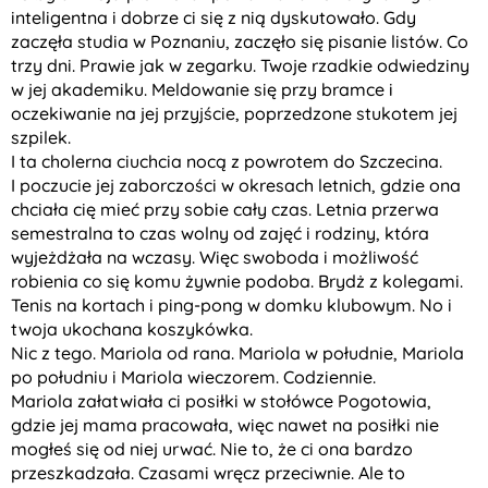
inteligentna i dobrze ci się z nią dyskutowało. Gdy
zaczęła studia w Poznaniu, zaczęło się pisanie listów. Co
trzy dni. Prawie jak w zegarku. Twoje rzadkie odwiedziny
w jej akademiku. Meldowanie się przy bramce i
oczekiwanie na jej przyjście, poprzedzone stukotem jej
szpilek.
I ta cholerna ciuchcia nocą z powrotem do Szczecina.
I poczucie jej zaborczości w okresach letnich, gdzie ona
chciała cię mieć przy sobie cały czas. Letnia przerwa
semestralna to czas wolny od zajęć i rodziny, która
wyjeżdżała na wczasy. Więc swoboda i możliwość
robienia co się komu żywnie podoba. Brydż z kolegami.
Tenis na kortach i ping-pong w domku klubowym. No i
twoja ukochana koszykówka.
Nic z tego. Mariola od rana. Mariola w południe, Mariola
po południu i Mariola wieczorem. Codziennie.
Mariola załatwiała ci posiłki w stołówce Pogotowia,
gdzie jej mama pracowała, więc nawet na posiłki nie
mogłeś się od niej urwać. Nie to, że ci ona bardzo
przeszkadzała. Czasami wręcz przeciwnie. Ale to