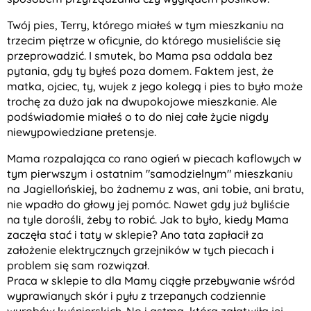
Twój pies, Terry, którego miałeś w tym mieszkaniu na
trzecim piętrze w oficynie, do którego musieliście się
przeprowadzić. I smutek, bo Mama psa oddala bez
pytania, gdy ty byłeś poza domem. Faktem jest, że
matka, ojciec, ty, wujek z jego kolegą i pies to było może
trochę za dużo jak na dwupokojowe mieszkanie. Ale
podświadomie miałeś o to do niej całe życie nigdy
niewypowiedziane pretensje.
Mama rozpalająca co rano ogień w piecach kaflowych w
tym pierwszym i ostatnim "samodzielnym" mieszkaniu
na Jagiellońskiej, bo żadnemu z was, ani tobie, ani bratu,
nie wpadło do głowy jej pomóc. Nawet gdy już byliście
na tyle dorośli, żeby to robić. Jak to było, kiedy Mama
zaczęła stać i taty w sklepie? Ano tata zapłacił za
założenie elektrycznych grzejników w tych piecach i
problem się sam rozwiązał.
Praca w sklepie to dla Mamy ciągłe przebywanie wśród
wyprawianych skór i pyłu z trzepanych codziennie