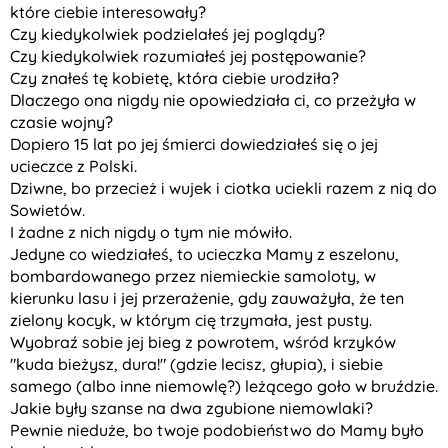
które ciebie interesowały?
Czy kiedykolwiek podzielałeś jej poglądy?
Czy kiedykolwiek rozumiałeś jej postępowanie?
Czy znałeś tę kobietę, która ciebie urodziła?
Dlaczego ona nigdy nie opowiedziała ci, co przeżyła w
czasie wojny?
Dopiero 15 lat po jej śmierci dowiedziałeś się o jej
ucieczce z Polski.
Dziwne, bo przecież i wujek i ciotka uciekli razem z nią do
Sowietów.
I żadne z nich nigdy o tym nie mówiło.
Jedyne co wiedziałeś, to ucieczka Mamy z eszelonu,
bombardowanego przez niemieckie samoloty, w
kierunku lasu i jej przerażenie, gdy zauważyła, że ten
zielony kocyk, w którym cię trzymała, jest pusty.
Wyobraź sobie jej bieg z powrotem, wśród krzyków
"kuda bieżysz, dura!" (gdzie lecisz, głupia), i siebie
samego (albo inne niemowlę?) leżącego goło w bruździe.
Jakie były szanse na dwa zgubione niemowlaki?
Pewnie nieduże, bo twoje podobieństwo do Mamy było