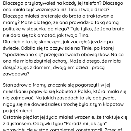
Dlaczego przylatywałeś na każdy jej telefon? Dlaczego
ona miała być ważniejsza niż Tina i twoje dzieci?
Dlaczego miałeś pretensje do brata o traktowanie
mamy? Może dlatego, że ona prowadziła taką samą
politykę w stosunku do niego? Tyle tylko, że żona brata
nie dała się tak omotać, jak twoja Tina.
Dla ciebie to się skończyło, jak zacząłeś jeździć po
świecie. Odbiło się to oczywiście na Tinie, po której
"spodziewano się" przejęcia twoich obowiązków. Na co
ona nie miała zbytniej ochoty. Może dlatego, że miała
dosyć zajęć z domem, dwojgiem dzieci i pracą
zawodową?
Stan zdrowia Mamy znacznie się pogorszył i w jej
mieszkaniu pojawiła się kobieta z Polski, która miała się
nią zajmować. Na jakich zasadach to się odbywało,
nigdy się nie dowiedziałeś i trochę było z tym kłopotów
po jej śmierci.
Ostatnie pięć lat jej życia miałeś wrażenie, że traktuje cię
z dystansem. Odzywki typu "Poradź mi jak syn"
wprawiały cię w stan kompletnej konsternacji. Przecież