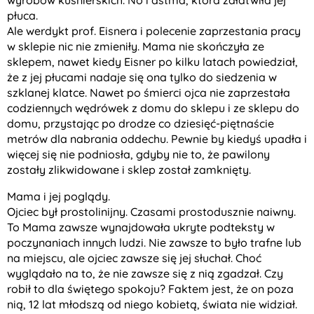
wyrobów kuśnierskich. No i astma, która załatwiła jej
płuca.
Ale werdykt prof. Eisnera i polecenie zaprzestania pracy
w sklepie nic nie zmieniły. Mama nie skończyła ze
sklepem, nawet kiedy Eisner po kilku latach powiedział,
że z jej płucami nadaje się ona tylko do siedzenia w
szklanej klatce. Nawet po śmierci ojca nie zaprzestała
codziennych wędrówek z domu do sklepu i ze sklepu do
domu, przystając po drodze co dziesięć-piętnaście
metrów dla nabrania oddechu. Pewnie by kiedyś upadła i
więcej się nie podniosła, gdyby nie to, że pawilony
zostały zlikwidowane i sklep został zamknięty.
Mama i jej poglądy.
Ojciec był prostolinijny. Czasami prostodusznie naiwny.
To Mama zawsze wynajdowała ukryte podteksty w
poczynaniach innych ludzi. Nie zawsze to było trafne lub
na miejscu, ale ojciec zawsze się jej słuchał. Choć
wyglądało na to, że nie zawsze się z nią zgadzał. Czy
robił to dla świętego spokoju? Faktem jest, że on poza
nią, 12 lat młodszą od niego kobietą, świata nie widział.