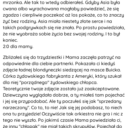
mrzonka. Ale tak to wtedy odbierałeś. Gdyby Asia była
cwana albo wyrachowana mogłaby powiedzieć, że się
zgadza i cierpliwie poczekać aż los pokaże, co to znaczy
żyć bez rodziny. Asia miała niestety złote serce i na
takich podgrywkach się nie znała. Po prostu powiedziała,
że nie wyobraża sobie życia bez swojej rodziny. I to był
koniec.
2:0 dla mamy.
Zbliżałeś się do trzydziestki i Mama zaczęła patrzyć na
odpowiednie dla ciebie partnerki. Pokazała ci kiedyś
zdjęcie ładnej blondyneczki siedzącej na masce Buicka.
Córka żydowskiego fabrykanta z Ameryki, który szukał
dla niej "porządnego" żydowskiego chłopca.
Teoretycznie twoje zdjęcie zostało już zaakceptowane.
Dziewczyna wyglądała dobrze, a ty miałeś tam pojechać
i jej się przypodobać. Ale ty poczułeś się jak "sprzedany
narzeczony". Co to, to nie! Jak się jej podobasz, to niech
ona tu przyjedzie! Oczywiście tak orkiestra nie gra i nic z
tego nie wyszło. Po jakimś czasie Mama powiedziała ci,
że inny "chłopak" nie miał takich skrupułów. Pojechał do