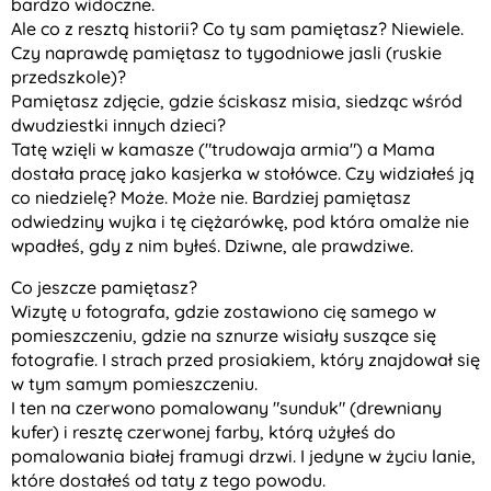
bardzo widoczne.
Ale co z resztą historii? Co ty sam pamiętasz? Niewiele.
Czy naprawdę pamiętasz to tygodniowe jasli (ruskie
przedszkole)?
Pamiętasz zdjęcie, gdzie ściskasz misia, siedząc wśród
dwudziestki innych dzieci?
Tatę wzięli w kamasze ("trudowaja armia") a Mama
dostała pracę jako kasjerka w stołówce. Czy widziałeś ją
co niedzielę? Może. Może nie. Bardziej pamiętasz
odwiedziny wujka i tę ciężarówkę, pod która omalże nie
wpadłeś, gdy z nim byłeś. Dziwne, ale prawdziwe.
Co jeszcze pamiętasz?
Wizytę u fotografa, gdzie zostawiono cię samego w
pomieszczeniu, gdzie na sznurze wisiały suszące się
fotografie. I strach przed prosiakiem, który znajdował się
w tym samym pomieszczeniu.
I ten na czerwono pomalowany "sunduk" (drewniany
kufer) i resztę czerwonej farby, którą użyłeś do
pomalowania białej framugi drzwi. I jedyne w życiu lanie,
które dostałeś od taty z tego powodu.