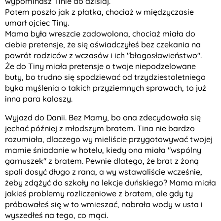
wypominasz Tinie do dzisiaj.
Potem poszło jak z płatka, chociaż w międzyczasie
umarł ojciec Tiny.
Mama była wreszcie zadowolona, chociaż miała do
ciebie pretensje, że się oświadczyłeś bez czekania na
powrót rodziców z wczasów i ich "błogosławieństwo".
Że do Tiny miała pretensje o twoje niepodzelowane
buty, bo trudno się spodziewać od trzydziestoletniego
byka myślenia o takich przyziemnych sprawach, to już
inna para kaloszy.
Wyjazd do Danii. Bez Mamy, bo ona zdecydowała się
jechać później z młodszym bratem. Tina nie bardzo
rozumiała, dlaczego wy mieliście przygotowywać twojej
mamie śniadanie w hotelu, kiedy ona miała "wspólny
garnuszek" z bratem. Pewnie dlatego, że brat z żoną
spali dosyć długo z rana, a wy wstawaliście wcześnie,
żeby zdążyć do szkoły na lekcje duńskiego? Mama miała
jakieś problemy rozliczeniowe z bratem, ale gdy ty
próbowałeś się w to wmieszać, nabrała wody w usta i
wyszedłeś na tego, co mąci.