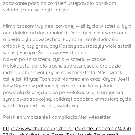
zaciskanie pasa na co dzień ustępowało posiłkom
składającym się z ryb i mięsa.
Mimo czasami wyidealizowanej wizji życia w sztetlu, była
ona daleka od doskonałości. Drogi były nieutwardzone,
a bieda była powszechna. Pogromy, ataki ludności
chłopskiej czy grasujący Kozacy spustoszyły wiele sztetli
w całej Europie Środkowo-Wschodniej.
Nawet po zniszczeniu życia w sztetlu w czasie
Holokaustu istniało trochę społeczności, które gdzie
indziej odbudowały życie na wzór sztetla. Małe wioski,
takie jak Kiryas Tosh pod Montrealem oraz Kiryas Joel i
New Square w północnej części stanu Nowy Jork,
powstały dziesięciolecia po Holokauście, starając się
symulować spokojną, solidną i pobożną atmosferę życia
w sztetlu przed II wojną światową.
Polskie tłumaczenie i kompilacja Alex Wieseltier
https://www.chabad.org/library/article_cdo/aid/30250