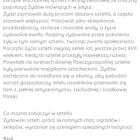
Europie Wschodniej sprzed II wojny światowej ze znaczną
populacją Żydów mówiących w jidysz.
Żydzi zajmowali duży procent obszaru sztetla, a często
stanowili większość. Pracowali jako sklepikarze,
przedsiębiorcy, stolarze i nosiciele wody, a życie
żydowskie kwitło. Rodziny żydowskie przez pokolenia
żyły w tym samym sztetlu, tworząc zwarte społeczności.
Początki życia sztetli sięgają setek lat, jeszcze przed XVII
wiekiem, kiedy to sztetle przeżyły największy rozwój.
Powstałe na terenach dawnej Rzeczypospolitej sztetle
były pierwotnie majątkami szlacheckimi. Żydów
zachęcano do osiedlania się w okolicy, aby pobudzić
wzrost gospodarczy. Wielu osadników przeniosło się
tam z, pełnej antysemityzmu, zachodniej i środkowej
Polski.
Co można zobaczyć w sztetlu
Żydowski sztetl, prócz skromnych chat, ogrodów i
sklepów, wyróżniał się szeregiem specjalnych instytucji:
Szul