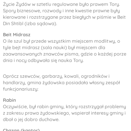
Życie Żydów w sztetlu regulowane było prawem Tory.
Spory biznesowe, rozwody i inne kwestie prawne były
kierowane i rozstrzygane przez biegłych w piśmie w
Beit
Din Shtibl
(izba sądowa).
Beit Midrasz
O ile szul był przede wszystkim miejscem modlitwy, o
tyle
bejt midrasz
(sala nauki) był miejscem dla
zaawansowanych znawców pisma, gdzie o każdej porze
dnia i nocy odbywała się nauka Tory.
Oprócz szewców, garbarzy, kowali, ogrodników i
handlarzy, gmina żydowska posiadała własny zespół
funkcjonariuszy:
Rabin
Oczywiście, był rabin gminy, który rozstrzygał problemy
z zakresu prawa żydowskiego, wspierał interesy gminy i
dbał o jej dobro duchowe.
Chazan (kantor)