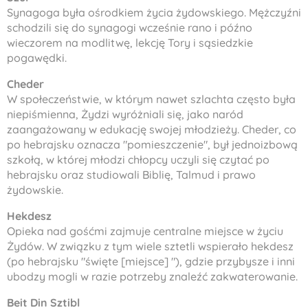
Synagoga była ośrodkiem życia żydowskiego. Mężczyźni
schodzili się do synagogi wcześnie rano i późno
wieczorem na modlitwę, lekcję Tory i sąsiedzkie
pogawędki.
Cheder
W społeczeństwie, w którym nawet szlachta często była
niepiśmienna, Żydzi wyróżniali się, jako naród
zaangażowany w edukację swojej młodzieży.
Cheder
, co
po hebrajsku oznacza "pomieszczenie", był jednoizbową
szkołą, w której młodzi chłopcy uczyli się czytać po
hebrajsku oraz studiowali Biblię, Talmud i prawo
żydowskie.
Hekdesz
Opieka nad gośćmi zajmuje centralne miejsce w życiu
Żydów. W związku z tym wiele sztetli wspierało
hekdesz
(po hebrajsku "święte [miejsce] "), gdzie przybysze i inni
ubodzy mogli w razie potrzeby znaleźć zakwaterowanie.
Beit Din Sztibl