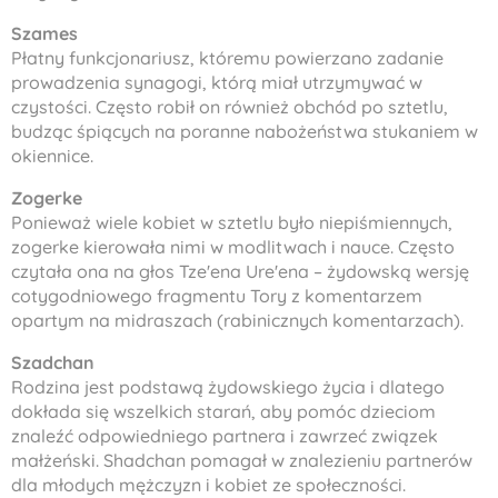
Szames
Płatny funkcjonariusz, któremu powierzano zadanie
prowadzenia synagogi, którą miał utrzymywać w
czystości. Często robił on również obchód po sztetlu,
budząc śpiących na poranne nabożeństwa stukaniem w
okiennice.
Zogerke
Ponieważ wiele kobiet w sztetlu było niepiśmiennych,
zogerke kierowała nimi w modlitwach i nauce. Często
czytała ona na głos
Tze'ena Ure'ena
– żydowską wersję
cotygodniowego fragmentu Tory z komentarzem
opartym na
midraszach
(rabinicznych komentarzach).
Szadchan
Rodzina jest podstawą żydowskiego życia i dlatego
dokłada się wszelkich starań, aby pomóc dzieciom
znaleźć odpowiedniego partnera i zawrzeć związek
małżeński.
Shadchan
pomagał w znalezieniu partnerów
dla młodych mężczyzn i kobiet ze społeczności.