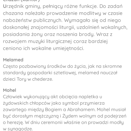
U
rzędnik gminy, pełniący różne funkcje. Do zadań
chazana
należało prowadzenie modlitwy w czasie
nabożeństw publicznych. Wymagało się od niego
doskonałej znajomości liturgii, uzdolnień wokalnych,
posiadania żony oraz noszenia brody. Wraz z
rozwojem muzyki liturgicznej coraz bardziej
ceniono ich wokalne umiejętności.
Melamed
Często pozbawiony środków do życia, jak na skromne
standardy gospodarki sztetlowej,
melamed
nauczał
dzieci Tory w
chederze
.
Mohel
Człowiek wykonujący akt obcięcia napletka u
żydowskich chłopców jako symbol przymierza
zawartego między Bogiem a Abrahamem.
Mohel
musiał
być dorosłym mężczyzną i Żydem wolnym od podejrzeń
o herezję. W dniu ceremonii właśnie on prowadzi modły
w synagodze.