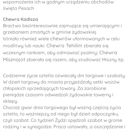
wspomożenia ich w godnym urządzeniu obchodów
święta
Pesach
Chewra Kadisza
Bractwo bezinteresownie zajmujące się umierającymi i
grzebaniem zmarłych w gminie żydowskiej.
chewrów
Istniało również wiele
uformowanych w celu
Chewra Tehilim
modlitwy lub nauki.
zbierała się
Chewra
wczesnym rankiem, aby odmawiać psalmy;
Misznajot
zbierała się razem, aby studiować Miszny itp.
Codzienne życie sztetla oświecały dni targowe i szabaty.
W dzień targowy do miasta przyjeżdżały setki wozów
chłopskich sprzedających towary. Za zarobione
pieniądze czasami odwiedzali żydowskie tawerny i
sklepy.
Chociaż gwar dnia targowego był ważną częścią życia
sztetla, to ważniejszy od niego był dzień odpoczynku,
czyli szabat. Co tydzień Żydzi spędzali szabat w gronie
rodziny i w synagodze. Praca ustawała, a oszczędzanie i