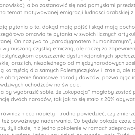
tanowisko), albo zastanowić się nad pomysłami przeds
a temat motywowanej emigracji ludności arabskiej z G
ją pytania o to, dokąd mają pójść i skąd mają pochodz
zegółowo omawia te pytania w swoich licznych artyku
anej. On nazywa to „paradygmatem humanitarnym”, ab
a wymuszoną czystką etniczną, ale raczej za zapewni
lestyńczykom opuszczenie dysfunkcjonalnych społecze
skiej oraz ich, niezależnego od międzynarodowych zasi
ą korzyścią dla samych Palestyńczyków i Izraela, ale 
e obciążenie finansowe narody dawców, pozwalając i
rawdziwych uchodźców na świecie.
a by wyobrazić sobie, że „okupacja” mogłaby zostać 
cję dwóch narodów, tak jak to się stało z 20% obywate
t również nieco napięty i trudno powiedzieć, czy zmierz
czy też poważnego naderwania. Co będzie pokaże czas, 
tórzy żyli dłużej niż jedno pokolenie w ramach zdepra