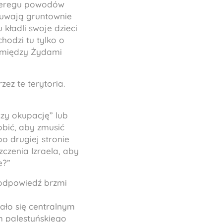
szeregu powodów
czuwają gruntownie
 kładli swoje dzieci
hodzi tu tylko o
g między Żydami
ez te terytoria.
czy okupację” lub
bić, aby zmusić
po drugiej stronie
czenia Izraela, aby
e?”
odpowiedź brzmi
tało się centralnym
m palestyńskiego