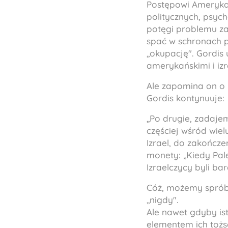
Postępowi Amerykan
politycznych, psyc
potęgi problemu zag
spać w schronach p
„okupację". Gordis
amerykańskimi i izra
Ale zapomina on o 
Gordis kontynuuje:
„Po drugie, zadajem
częściej wśród wie
Izrael, do zakończe
monety: „Kiedy Pale
Izraelczycy byli ba
Cóż, możemy sprób
„nigdy".
Ale nawet gdyby ist
elementem ich tożs