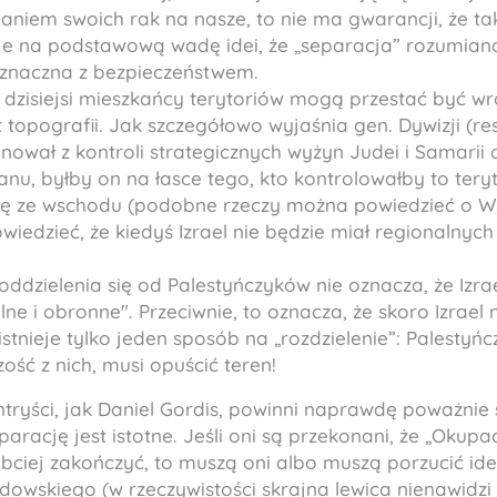
aniem swoich rak na nasze, to nie ma gwarancji, że ta
uje na podstawową wadę idei, że „separacja” rozumian
oznaczna z bezpieczeństwem.
y dzisiejsi mieszkańcy terytoriów mogą przestać być wr
t topografii. Jak szczegółowo wyjaśnia gen. Dywizji (res
nował z kontroli strategicznych wyżyn Judei i Samarii
nu, byłby on na łasce tego, kto kontrolowałby to tery
ję ze wschodu (podobne rzeczy można powiedzieć o W
wiedzieć, że kiedyś Izrael nie będzie miał regionalnych
ddzielenia się od Palestyńczyków nie oznacza, że Izra
lne i obronne". Przeciwnie, to oznacza, że skoro Izrael 
istnieje tylko jeden sposób na „rozdzielenie”: Palestyńc
ość z nich, musi opuścić teren!
tryści, jak Daniel Gordis, powinni naprawdę poważnie 
arację jest istotne. Jeśli oni są przekonani, że „Okupacj
ybciej zakończyć, to muszą oni albo muszą porzucić id
owskiego (w rzeczywistości skrajna lewica nienawidzi