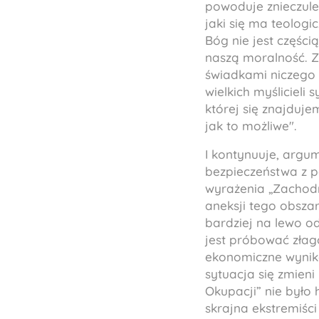
powoduje znieczulen
jaki się ma teologi
Bóg nie jest części
naszą moralność. Zap
świadkami niczego 
wielkich myślicieli
której się znajduje
jak to możliwe".
I kontynuuje, argu
bezpieczeństwa z po
wyrażenia „Zachodn
aneksji tego obsza
bardziej na lewo o
jest próbować złag
ekonomiczne wynika
sytuacja się zmieni
Okupacji” nie było 
skrajna ekstremiści