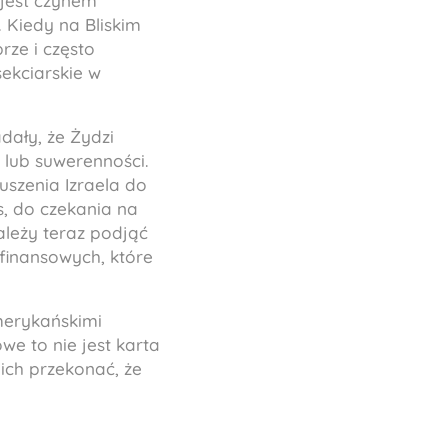
 jest czynem
 Kiedy na Bliskim
rze i często
ekciarskie w
dały, że Żydzi
 lub suwerenności.
uszenia Izraela do
s, do czekania na
ależy teraz podjąć
finansowych, które
merykańskimi
e to nie jest karta
 ich przekonać, że