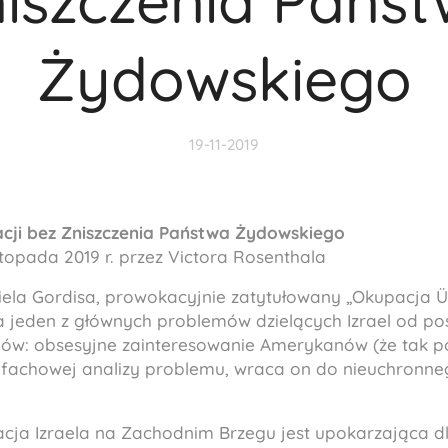
iszczenia Pańs
Żydowskiego
19-11-2019
cji bez Zniszczenia Państwa Żydowskiego
topada 2019 r. przez Victora Rosenthala
iela Gordisa, prowokacyjnie zatytułowany „Okupacja Üb
 jeden z głównych problemów dzielących Izrael od p
ów: obsesyjne zainteresowanie Amerykanów (że tak p
fachowej analizy problemu, wraca on do nieuchronne
acja Izraela na Zachodnim Brzegu jest upokarzająca d