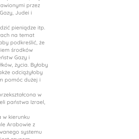
tawionymi przez
azy, Judei i
ić pieniądze itp.
łach na temat
y podkreślić, że
eniem środków
ństw Gazy i
łków, życia. Byłoby
także odciążyłoby
m pomóc dużej i
przekształcona w
li państwa Izrael,
a w kierunku
ale Arabowie z
wowanego systemu