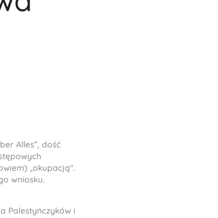
twa
er Alles”, dość
ostępowych
owiem) „okupacją".
go wniosku.
la Palestyńczyków i