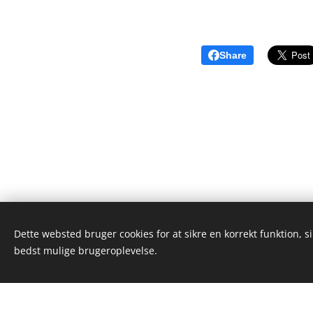
Share
Dette websted bruger cookies for at sikre en korrekt funktion, s
Alex Wieseltier - Uredte tanker
bedst mulige brugeroplevelse.
Alle rettigheder forbeholdes 2019
Dette we