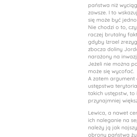
państwa niż wyciąg
zawsze. I to wskaz
się może być jedn
Nie chodzi o to, cz
raczej brutalny fak
gdyby Izrael zrezyg
zbocza doliny Jorda
narażony na inwaz
Jeżeli nie można po
może się wycofać.
A zatem argument o
ustępstwa terytoria
takich ustępstw, to 
przynajmniej większ
Lewica, a nawet cen
ich naleganie na sep
należy ją jak najsz
obrony państwa żyd