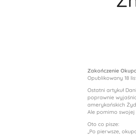
Zn
Zakończenie Okupa
Opublikowany 18 lis
Ostatni artykuł Dan
poprawnie wyjaśnia
amerykańskich Żyd
Ale pomimo swojej 
Oto co pisze:
„Po pierwsze, okup