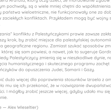
era Arafata, który uczy dzieci, że mordowanie Żydów
 pochwały, są o wiele mniej chętni do współistnienia.
 państwa wieloetniczne, nie funkcjonowały one za dob
w zaciekłych konfliktach. Przykładem mogą być wojny s
.
ania” konfliktu z Palestyńczykami prawie zawsze zakła
zy krok, by zrobić miejsce dla palestyńskiej autonomii
alia geograficzne regionu. Zamiast szukać sposobów zm
a której się sam powiesi, a nawet, jak to sugeruje Gordi
iedy Palestyńczycy zmienią się w nieszkodliwe dynie, n
ęcia humanistycznego i skutecznego programu zachęt 
yńczyków do opuszczenia Judei, Samarii i Gazy.
ić dużo więcej dla poprawienia stosunków Izraela z a
o mu się ich przekonać, że w rozwiązanie dwupaństwow
ości. I mógłby zrobić jeszcze więcej, gdyby udało mu się
nie.
e — Alex Wieseltier)