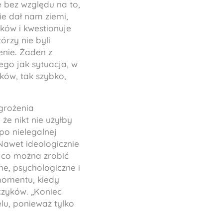
e bez względu na to,
ie dał nam ziemi,
ków i kwestionuje
órzy nie byli
nie. Żaden z
iego jak sytuacja, w
ków, tak szybko,
grożenia
że nikt nie użyłby
po nielegalnej
Nawet ideologicznie
e co można zrobić
e, psychologiczne i
momentu, kiedy
czyków. „Koniec
lu, ponieważ tylko