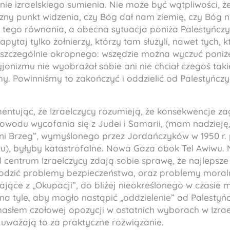
ie izraelskiego sumienia. Nie może być wątpliwości, ż
czny punkt widzenia, czy Bóg dał nam ziemię, czy Bóg n
ą tego równania, a obecna sytuacja poniża Palestyńczy
ytaj tylko żołnierzy, którzy tam służyli, nawet tych, kt
szczególnie okropnego: wszędzie można wyczuć poniże
 syjonizmu nie wyobrażał sobie ani nie chciał czegoś tak
my. Powinniśmy to zakończyć i oddzielić od Palestyńczy
mentując, że Izraelczycy rozumieją, że konsekwencje za
wodu wycofania się z Judei i Samarii, (mam nadzieję, 
i Brzeg”, wymyślonego przez Jordańczyków w 1950 r. 
ru), byłyby katastrofalne. Nowa Gaza obok Tel Awiwu. 
d centrum Izraelczycy zdają sobie sprawę, że najlepsz
odzić problemy bezpieczeństwa, oraz problemy moraln
jące z „Okupacji”, do bliżej nieokreślonego w czasie 
 na tyle, aby mogło nastąpić „oddzielenie” od Palestyń
hasłem czołowej opozycji w ostatnich wyborach w Izrae
 uważają to za praktyczne rozwiązanie.