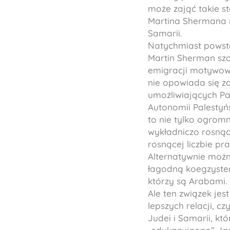
może zająć takie s
Martina Shermana n
Samarii.
Natychmiast powsta
Martin Sherman szc
emigracji motywow
nie opowiada się z
umożliwiających Pa
Autonomii Palestyń
to nie tylko ogromn
wykładniczo rosnąc
rosnącej liczbie p
Alternatywnie możn
łagodną koegzysten
którzy są Arabami.
Ale ten związek jes
lepszych relacji, 
Judei i Samarii, k