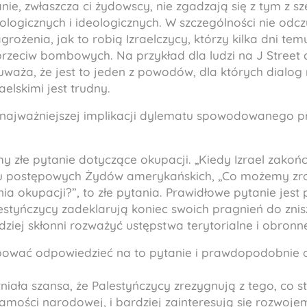
ie, zwłaszcza ci żydowscy, nie zgadzają się z tym z 
hologicznych i ideologicznych. W szczególności nie od
rożenia, jak to robią Izraelczycy, którzy kilka dni temu
rzeciw bombowych. Na przykład dla ludzi na J Street c
 uważa, że jest to jeden z powodów, dla których dialo
elskimi jest trudny.
najważniejszej implikacji dylematu spowodowanego prz
y złe pytanie dotyczące okupacji. „Kiedy Izrael zakoń
lu postępowych Żydów amerykańskich, „Co możemy zro
nia okupacji?”, to złe pytania. Prawidłowe pytanie jest 
styńczycy zadeklarują koniec swoich pragnień do znisz
rdziej skłonni rozważyć ustępstwa terytorialne i obronn
ować odpowiedzieć na to pytanie i prawdopodobnie 
niała szansa, że Palestyńczycy zrezygnują z tego, co s
amości narodowej, i bardziej zainteresują się rozwoje