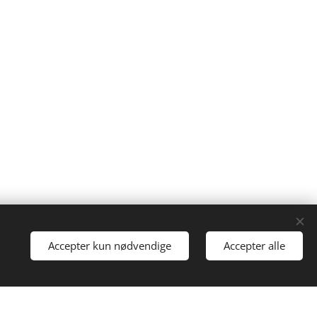
Drevet af
Webnode
Cookies
Accepter kun nødvendige
Accepter alle
i gang