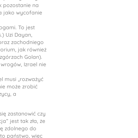
k pozostanie na
a jako wycofanie
ogami. To jest
.) Uzi Dayan,
 oraz zachodniego
torium, jak również
zgórzach Golan).
 wrogów, Izrael nie
el musi „rozważyć
nie może zrobić
zycy, a
się zastanowić czy
a” jest tak zła, że
eę zdolnego do
 to państwo, więc