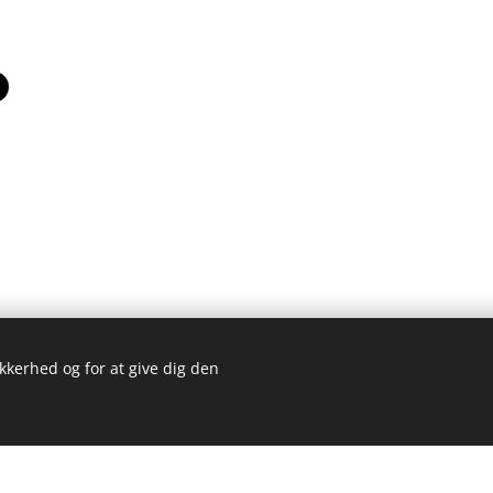
ikkerhed og for at give dig den
Kom 
bsted blev lavet med Webnode.
Opret dit eget
gratis i dag!