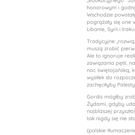
„edukacyjnego” Jas
honorowym i godnym
Wschodzie powstały
pogrążały się one 
Libanie, Syrii i Iraku
Tradycyjne „rozwiąz
muszą zrobić pierws
Ale to ignoruje re
zawiązania pętli, n
noc świętojańską, k
wysiłek do rozpocz
zachęciłyby Palest
Gordis mógłby zrob
Żydami, gdyby udał
najbliższej przyszł
tak nigdy się nie sta
(polskie tłumaczeni