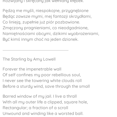
Rozwijany i skręcany jak wełniany kłębek.
Pędzą me myśli, niespokojne, przygnębione
Będąc zawsze mymi, mej fantazji skrzydłami,
Co linieją, zupełnie już piór pozbawione.
Zmęczony pragnieniami, co nieodgadnione,
Namiętnościami obcymi, dzikimi wyobrażeniami,
Być kimś innym choć na jeden dzionek.
....................................................................................
The Starling by Amy Lowell
Forever the impenetrable wall
Of self confines my poor rebellious soul,
I never see the towering white clouds roll
Before a sturdy wind, save through the small
Barred window of my jail. I live a thrall
With all my outer life a clipped, square hole,
Rectangular; a fraction of a scroll
Unwound and winding like a worsted ball.