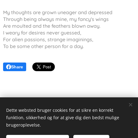
My thoughts are grown uneager and depressed
Through being always mine, my fancy's wings
Are moulted and the feathers blown away.
I weary for desires never guessed,
For alien passions, strange imaginings,
To be some other person for a day.
Share
Dette websted bruger cookies for at sikre en korrekt
funktion, sikkerhed og for at give dig den bedst mulige
Alex Wieseltier - Uredte tanker
brugeroplevelse.
Alle rettigheder forbeholdes 2019