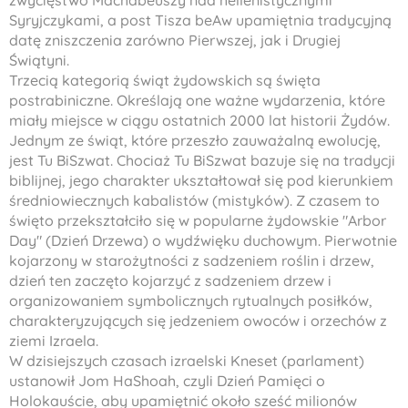
zwycięstwo Machabeuszy nad hellenistycznymi
Syryjczykami, a post Tisza beAw upamiętnia tradycyjną
datę zniszczenia zarówno Pierwszej, jak i Drugiej
Świątyni.
Trzecią kategorią świąt żydowskich są święta
postrabiniczne. Określają one ważne wydarzenia, które
miały miejsce w ciągu ostatnich 2000 lat historii Żydów.
Jednym ze świąt, które przeszło zauważalną ewolucję,
jest Tu BiSzwat. Chociaż Tu BiSzwat bazuje się na tradycji
biblijnej, jego charakter ukształtował się pod kierunkiem
średniowiecznych kabalistów (mistyków). Z czasem to
święto przekształciło się w popularne żydowskie "Arbor
Day" (Dzień Drzewa) o wydźwięku duchowym. Pierwotnie
kojarzony w starożytności z sadzeniem roślin i drzew,
dzień ten zaczęto kojarzyć z sadzeniem drzew i
organizowaniem symbolicznych rytualnych posiłków,
charakteryzujących się jedzeniem owoców i orzechów z
ziemi Izraela.
W dzisiejszych czasach izraelski Kneset (parlament)
ustanowił Jom HaShoah, czyli Dzień Pamięci o
Holokauście, aby upamiętnić około sześć milionów