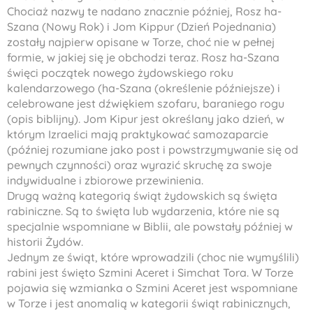
Chociaż nazwy te nadano znacznie później, Rosz ha-
Szana (Nowy Rok) i Jom Kippur (Dzień Pojednania)
zostały najpierw opisane w Torze, choć nie w pełnej
formie, w jakiej się je obchodzi teraz. Rosz ha-Szana
święci początek nowego żydowskiego roku
kalendarzowego (ha-Szana (określenie późniejsze) i
celebrowane jest dźwiękiem szofaru, baraniego rogu
(opis biblijny). Jom Kipur jest określany jako dzień, w
którym Izraelici mają praktykować samozaparcie
(później rozumiane jako post i powstrzymywanie się od
pewnych czynności) oraz wyrazić skruchę za swoje
indywidualne i zbiorowe przewinienia.
Drugą ważną kategorią świąt żydowskich są święta
rabiniczne. Są to święta lub wydarzenia, które nie są
specjalnie wspomniane w Biblii, ale powstały później w
historii Żydów.
Jednym ze świąt, które wprowadzili (choc nie wymyślili)
rabini jest święto Szmini Aceret i Simchat Tora. W Torze
pojawia się wzmianka o Szmini Aceret jest wspomniane
w Torze i jest anomalią w kategorii świąt rabinicznych,