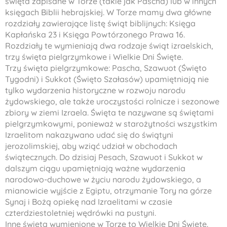
święta zapisane w Torze (takie jak Pascha) lub w innych
księgach Biblii hebrajskiej. W Torze mamy dwa główne
rozdziały zawierające listę świąt biblijnych: Księga
Kapłańska 23 i Księga Powtórzonego Prawa 16.
Rozdziały te wymieniają dwa rodzaje świąt izraelskich,
trzy święta pielgrzymkowe i Wielkie Dni Święte.
Trzy święta pielgrzymkowe: Pascha, Szawuot (Święto
Tygodni) i Sukkot (Święto Szałasów) upamiętniają nie
tylko wydarzenia historyczne w rozwoju narodu
żydowskiego, ale także uroczystości rolnicze i sezonowe
zbiory w ziemi Izraela. Święta te nazywane są świętami
pielgrzymkowymi, ponieważ w starożytności wszystkim
Izraelitom nakazywano udać się do świątyni
jerozolimskiej, aby wziąć udział w obchodach
świątecznych. Do dzisiaj Pesach, Szawuot i Sukkot w
dalszym ciągu upamiętniają ważne wydarzenia
narodowo-duchowe w życiu narodu żydowskiego, a
mianowicie wyjście z Egiptu, otrzymanie Tory na górze
Synaj i Bożą opiekę nad Izraelitami w czasie
czterdziestoletniej wędrówki na pustyni.
Inne święta wymienione w Torze to Wielkie Dni Święte.