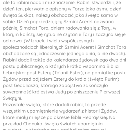
ale to rabini nadali mu znaczenie. Rabini stwierdzili, że
dzień ten, pierwotnie opisany w Torze jako ósmy dzień
święta Sukkot, należy obchodzić jako święto samo w
sobie. Dzień poprzedzający Szmini Aceret nazwano
później Simchat Tora, dniem radowania się z Tory, w
którym kończy się rytualne czytanie Tory i zaczyna się je
od nowa. (W Izraelu i wielu współczesnych
społecznościach liberalnych Szmini Aceret i Simchat Tora
obchodzone są jednocześnie jednego dnia, a nie dwóch).
Rabini dodali także do kalendarza żydowskiego dwa dni
postu publicznego, o których krótko wspomina Biblia
hebrajska: post Estery (Ta'anit Ester), na pamiątkę postu
Żydów przed pójściem Estery do króla (święto Purim) i
post Gedaliasza, którego zabójstwo zakończyło
suwerenność królestwa Judy po zniszczeniu Pierwszej
Świątyni.
Pozostałe święta, które dodali rabini, to przede
wszystkim upamiętnienie wydarzeń z historii Żydów,
które miały miejsce po okresie Biblii Hebrajskiej. Na
przykład Chanuka, święto świateł, upamiętnia