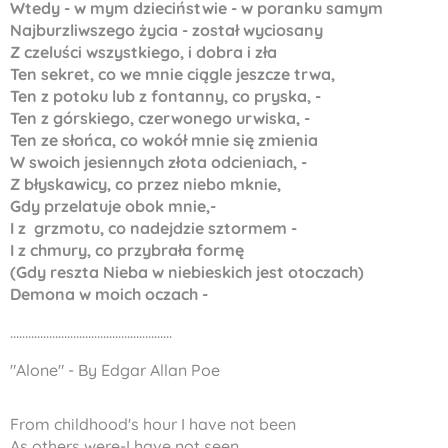
Wtedy - w mym dzieciństwie - w poranku samym
Najburzliwszego życia - został wyciosany
Z czeluści wszystkiego, i dobra i zła
Ten sekret, co we mnie ciągle jeszcze trwa,
Ten z potoku lub z fontanny, co pryska, -
Ten z górskiego, czerwonego urwiska, -
Ten ze słońca, co wokół mnie się zmienia
W swoich jesiennych złota odcieniach, -
Z błyskawicy, co przez niebo mknie,
Gdy przelatuje obok mnie,-
I z grzmotu, co nadejdzie sztormem -
I z chmury, co przybrała formę
(Gdy reszta Nieba w niebieskich jest otoczach)
Demona w moich oczach -
......................................................
"Alone" - By Edgar Allan Poe
From childhood's hour I have not been
As others were-I have not seen