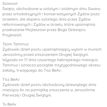
Szawuot
Święto, obchodzone w szóstym i siódmym dniu Siwanu
przez ortodoksyjnych i konserwatywnych Żydów poza
Izraelem, ale dopiero szóstego dnia przez Żydów
reformowanych i Żydów w Izraelu, które upamiętnia
przekazanie Mojżeszowi przez Boga Dziesięciu
Przykazań.
Tzom Tammuz
Żydowski dzień postu upamiętniający wylom w murach
Jerozolimy przed zniszczeniem Drugiej Świątyni.
Wypada on 17 dnia czwartego hebrajskiego miesiąca
Tammuz i oznacza początek trzytygodniowego okresu
żałoby, trwającego do Tisz BeAv.
Tisz BeAv
Żydowski dzień postu obchodzony dziewiątego dnia
miesiąca Av na pamiątkę zniszczenia w Jerozolimie
Pierwszej i Drugiej Świątyni.
Tu BeAv