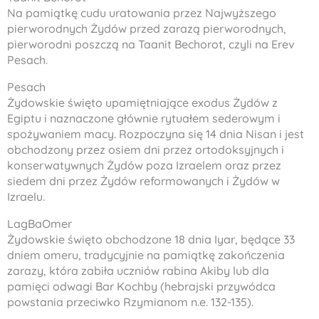
Na pamiątkę cudu uratowania przez Najwyższego
pierworodnych Żydów przed zarazą pierworodnych,
pierworodni poszczą na Taanit Bechorot, czyli na Erev
Pesach.
Pesach
Żydowskie święto upamiętniające exodus Żydów z
Egiptu i naznaczone głównie rytuałem sederowym i
spożywaniem macy. Rozpoczyna się 14 dnia Nisan i jest
obchodzony przez osiem dni przez ortodoksyjnych i
konserwatywnych Żydów poza Izraelem oraz przez
siedem dni przez Żydów reformowanych i Żydów w
Izraelu.
LagBaOmer
Żydowskie święto obchodzone 18 dnia Iyar, będące 33
dniem omeru, tradycyjnie na pamiątkę zakończenia
zarazy, która zabiła uczniów rabina Akiby lub dla
pamięci odwagi Bar Kochby (hebrajski przywódca
powstania przeciwko Rzymianom n.e. 132-135).