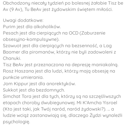
Obchodzony niecały tydzień po bolesnej żałobie Tisz be
Av (9 Av), Tu BeAv jest żydowskim świętem miłości.
Uwagi dodatkowe:
Purim jest dla alkoholików.
Pesach jest dla cierpiących na OCD (Zaburzenie
obsesyjno-kompulsywne).
Szawuot jest dla cierpiących na bezsenność, a Lag
Baomer dla piromanów, którzy nie byli zadowoleni z
Chanuki.
Tisz BeAv jest przeznaczona na depresję maniakalną.
Rosz Haszana jest dla ludzi, którzy mają obsesję na
punkcie umierania.
Jom Kippur jest dla anorektyków.
Sukkot jest dla bezdomnych.
Simchat Tora jest dla tych, którzy są na szczęśliwszych
etapach choroby dwubiegunowej. Mi K'Amcha Yisroel
(Kto jest taki, jak Twój naród, naród żydowski?). ... a
ludzie wciąż zastanawiają się, dlaczego Żydzi wynaleźli
psychologię.