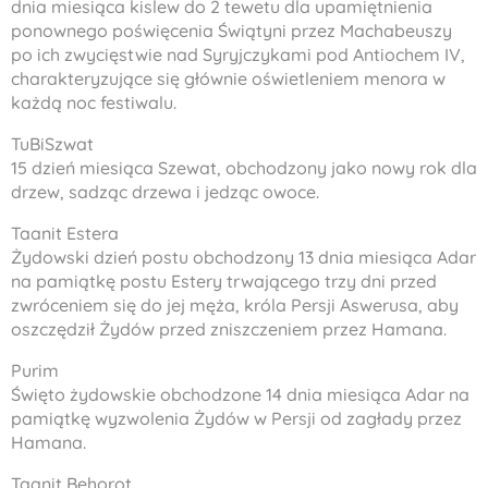
dnia miesiąca kislew do 2 tewetu dla upamiętnienia
ponownego poświęcenia Świątyni przez Machabeuszy
po ich zwycięstwie nad Syryjczykami pod Antiochem IV,
charakteryzujące się głównie oświetleniem menora w
każdą noc festiwalu.
TuBiSzwat
15 dzień miesiąca Szewat, obchodzony jako nowy rok dla
drzew, sadząc drzewa i jedząc owoce.
Taanit Estera
Żydowski dzień postu obchodzony 13 dnia miesiąca Adar
na pamiątkę postu Estery trwającego trzy dni przed
zwróceniem się do jej męża, króla Persji Aswerusa, aby
oszczędził Żydów przed zniszczeniem przez Hamana.
Purim
Święto żydowskie obchodzone 14 dnia miesiąca Adar na
pamiątkę wyzwolenia Żydów w Persji od zagłady przez
Hamana.
Taanit Behorot