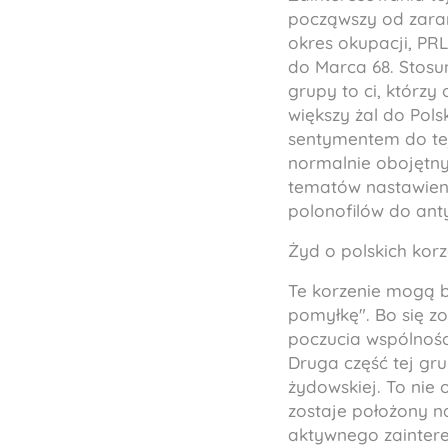
począwszy od zaran
okres okupacji, PRL
do Marca 68. Stosun
grupy to ci, którzy
większy żal do Pols
sentymentem do tej
normalnie obojętny
tematów nastawieni
polonofilów do ant
Żyd o polskich kor
Te korzenie mogą by
pomyłkę". Bo się zo
poczucia wspólności
Druga część tej gru
żydowskiej. To nie
zostaje położony na
aktywnego zaintere