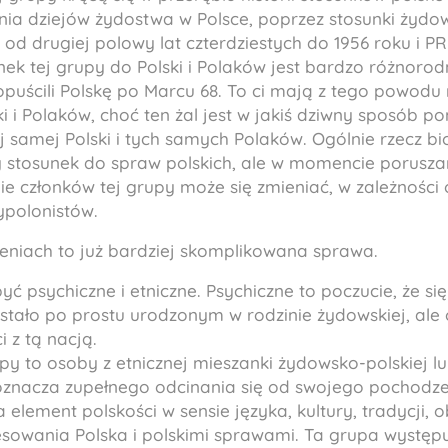
ia dziejów żydostwa w Polsce, poprzez stosunki żydows
 od drugiej polowy lat czterdziestych do 1956 roku i P
ek tej grupy do Polski i Polaków jest bardzo różnorod
 opuścili Polskę po Marcu 68. To ci mają z tego powodu
ki i Polaków, choć ten żal jest w jakiś dziwny sposób p
 samej Polski i tych samych Polaków. Ogólnie rzecz bi
 stosunek do spraw polskich, ale w momencie porusza
e członków tej grupy może się zmieniać, w zależności 
ypolonistów.
zeniach to już bardziej skomplikowana sprawa.
ć psychiczne i etniczne. Psychiczne to poczucie, że si
stało po prostu urodzonym w rodzinie żydowskiej, ale 
 z tą nacją.
py to osoby z etnicznej mieszanki żydowsko-polskiej l
 oznacza zupełnego odcinania się od swojego pochodzen
 element polskości w sensie języka, kultury, tradycji,
sowania Polska i polskimi sprawami. Ta grupa występuj