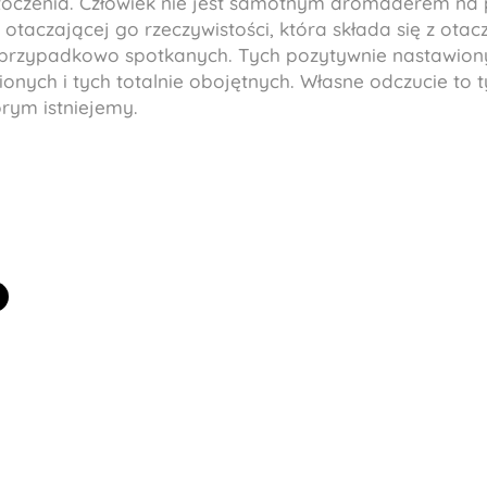
otoczenia. Człowiek nie jest samotnym dromaderem na 
otaczającej go rzeczywistości, która składa się z otacz
ych przypadkowo spotkanych. Tych pozytywnie nastawion
onych i tych totalnie obojętnych. Własne odczucie to 
rym istniejemy.