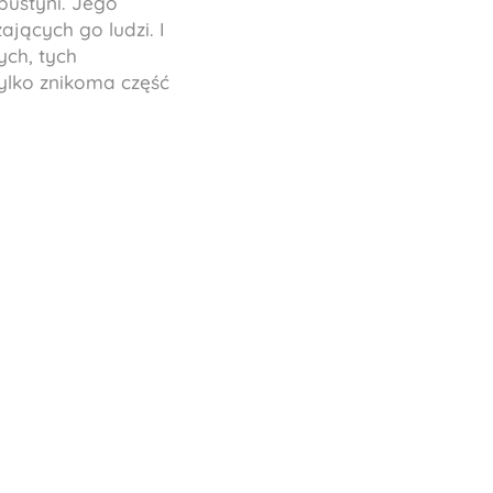
pustyni. Jego
ających go ludzi. I
ych, tych
tylko znikoma część