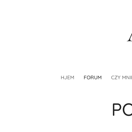
HJEM
FORUM
CZY MNI
P