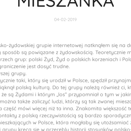
MIESZANKA
04-02-2019
sko-żydowskiej grupie internetowej natknąłem się na du
ny sposób są powiązane z żydowskością. Teoretycznie 
rzech grup: polski Żyd, Żyd o polskich korzeniach i Po
graniczenie jest dosyć trudne.
szej grupy.
ycznie taki, który się urodził w Polsce, spędził przynaj
iąknął polską kulturą. Do tej grupy należą również ci, kt
, że są Żydami i którym „los” przypomniał o tym w jak
 można także zaliczyć ludzi, którzy są tak zwanej miesza
 część mówi więcej niż ta inna. Znakomita większość 
kontakty z polską rzeczywistością są bardzo sporadyczne
ieszkających w Polsce, która mogłaby się utożsamiać z
 grupy kręcą się w przeręblu historii stosunków polsk