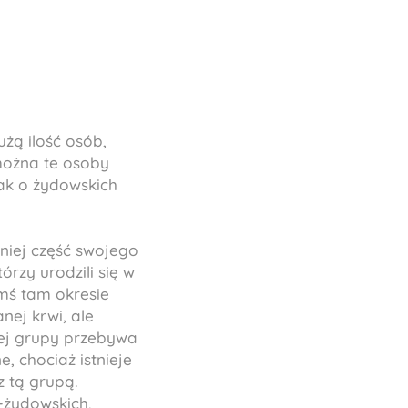
żą ilość osób,
można te osoby
lak o żydowskich
mniej część swojego
órzy urodzili się w
imś tam okresie
nej krwi, ale
tej grupy przebywa
, chociaż istnieje
 tą grupą.
o-żydowskich,