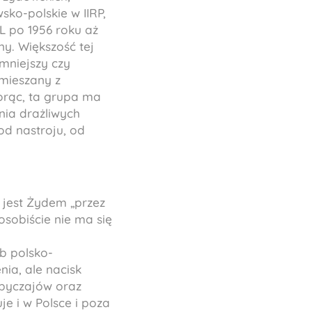
ko-polskie w IIRP,
RL po 1956 roku aż
ny. Większość tej
 mniejszy czy
omieszany z
orąc, ta grupa ma
nia drażliwych
od nastroju, od
ę jest Żydem „przez
osobiście nie ma się
ub polsko-
ia, ale nacisk
 obyczajów oraz
e i w Polsce i poza