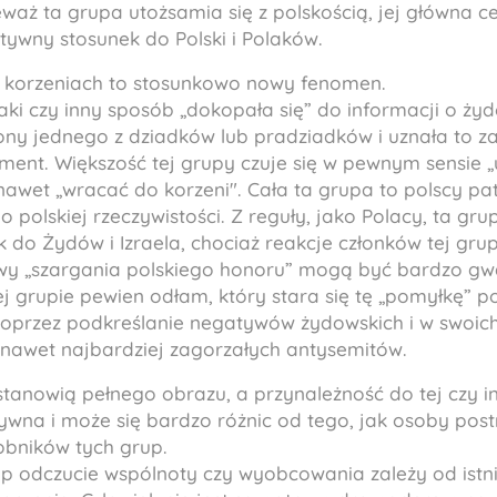
eważ ta grupa utożsamia się z polskością, jej główna ce
ywny stosunek do Polski i Polaków.
 korzeniach to stosunkowo nowy fenomen.
aki czy inny sposób „dokopała się” do informacji o ży
ony jednego z dziadków lub pradziadków i uznała to z
ment. Większość tej grupy czuje się w pewnym sensie 
nawet „wracać do korzeni". Cała ta grupa to polscy patr
do polskiej rzeczywistości. Z reguły, jako Polacy, ta g
 do Żydów i Izraela, chociaż reakcje członków tej gru
wy „szargania polskiego honoru” mogą być bardzo gw
tej grupie pewien odłam, który stara się tę „pomyłkę”
przez podkreślanie negatywów żydowskich i w swoich
 nawet najbardziej zagorzałych antysemitów.
stanowią pełnego obrazu, a przynależność do tej czy 
ywna i może się bardzo różnic od tego, jak osoby pos
bników tych grup.
p odczucie wspólnoty czy wyobcowania zależy od istnie