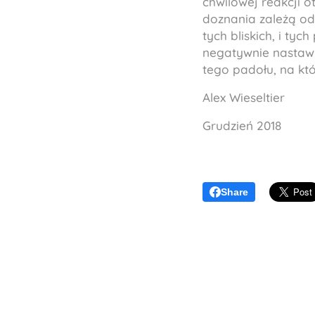
chwilowej reakcji 
doznania zależą od 
tych bliskich, i t
negatywnie nastawi
tego padołu, na któ
Alex Wieseltier
Grudzień 2018
Share