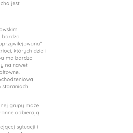
cha jest
dowskim
a bardzo
„uprzywilejowana”
ioci, których dzieli
rupa ma bardzo
py na nawet
ałtowne.
 pochodzeniową
 staraniach
innej grupy może
tronne odbierają
jącej sytuacji i