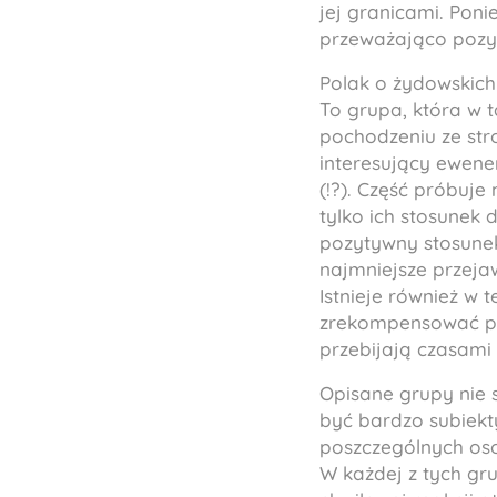
jej granicami. Poni
przeważająco pozyt
Polak o żydowskich
To grupa, która w t
pochodzeniu ze str
interesujący ewene
(!?). Część próbuje 
tylko ich stosunek 
pozytywny stosunek
najmniejsze przeja
Istnieje również w 
zrekompensować po
przebijają czasami
Opisane grupy nie 
być bardzo subiekt
poszczególnych oso
W każdej z tych gru