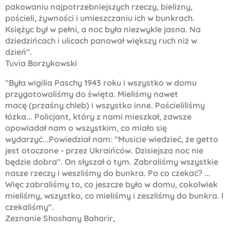
pakowaniu najpotrzebniejszych rzeczy, bielizny,
po
ś
cieli,
ż
ywno
ś
ci i umieszczaniu ich w bunkrach.
Ksi
ęż
yc by
ł
w pe
ł
ni, a noc by
ł
a niezwykle jasna. Na
dziedzi
ń
cach i ulicach panowa
ł
wi
ę
kszy ruch ni
ż
w
dzie
ń
".
Tuvia Borzykowski
"By
ł
a wigilia Paschy 1943 roku i wszystko w domu
przygotowali
ś
my do
ś
wi
ę
ta. Mieli
ś
my nawet
mac
ę
(prza
ś
ny chleb) i wszystko inne. Po
ś
cielili
ś
my
ł
ó
ż
ka
...
Policjant, kt
ó
ry z nami mieszka
ł
, zawsze
opowiada
ł
nam o wszystkim, co mia
ł
o si
ę
wydarzy
ć
...
Powiedzia
ł
nam:
"
Musicie wiedzie
ć
,
ż
e getto
jest otoczone
-
przez Ukrai
ń
c
ó
w. Dzisiejsza noc nie
b
ę
dzie dobra
"
. On s
ł
ysza
ł
o tym. Zabrali
ś
my wszystkie
nasze rzeczy i weszli
ś
my do bunkra. Po co czeka
ć
?
...
Wi
ę
c zabrali
ś
my to, co jeszcze by
ł
o w domu, cokolwiek
mieli
ś
my, wszystko, co mieli
ś
my i zeszli
ś
my do bunkra. I
czekali
ś
my".
Zeznanie Shoshany Baharir,