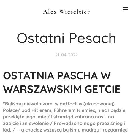
Alex Wieseltier
Ostatni Pesach
21-04-2022
OSTATNIA PASCHA W
WARSZAWSKIM GETCIE
"Byli
ś
my niewolnikami w gettach w (okupowanej)
Polsce/ pod Hitlerem, F
ü
hrerem Niemiec, niech b
ę
dzie
przekl
ę
te jego imi
ę
/ I stamt
ą
d zabrano nas
...
na
zabicie i zniewolenie / Prowadzono nago przez
ś
nieg i
l
ó
d, / -- a chocia
ż
wszyscy byli
ś
my m
ą
drzy i rozgarni
ę
ci