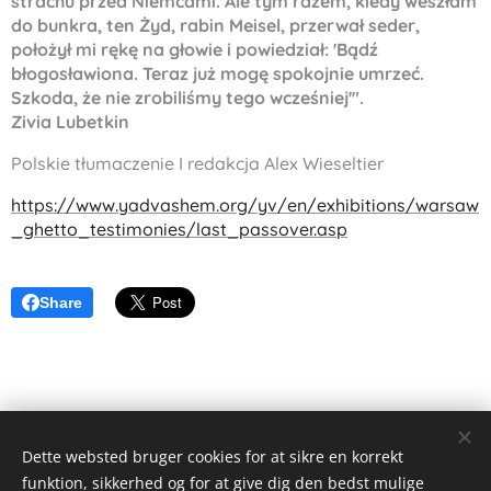
strachu przed Niemcami. Ale tym razem, kiedy wesz
ł
am
do bunkra, ten
Ż
yd, rabin Meisel, przerwa
ł
seder,
po
ł
o
ż
y
ł
mi r
ę
k
ę
na g
ł
owie i powiedzia
ł
: 'B
ą
d
ź
b
ł
ogos
ł
awiona. Teraz ju
ż
mog
ę
spokojnie umrze
ć
.
Szkoda,
ż
e nie zrobili
ś
my tego wcze
ś
niej'".
Zivia Lubetkin
Polskie tłumaczenie I redakcja Alex Wieseltier
https://www.yadvashem.org/yv/en/exhibitions/warsaw
_ghetto_testimonies/last_passover.asp
Share
Dette websted bruger cookies for at sikre en korrekt
funktion, sikkerhed og for at give dig den bedst mulige