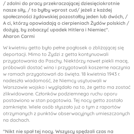
/ zdolni do pracy przekraczaj
ą
cej dziesi
ę
ciokrotnie
nasze si
ł
y, / to by
ł
by wprost cud/ je
ż
eli z ka
ż
dej
spo
ł
eczno
ś
ci
ż
ydowskiej pozosta
ł
by jeden lub dw
ó
ch, /
A ci, którzy opowiadaj
ą
o cierpieniach
Ż
yd
ó
w polskich /
do
ż
yj
ą
, by zobaczy
ć
upadek Hitlera i Niemiec".
Aharon Carmi
W kwietniu getto było pełne pogłosek o zbliżającej się
deportacji. Mimo to Żydzi z getta kontynuowali
przygotowania do Paschy. Niektórzy nawet piekli macę,
próbowali dostać wino i przygotowali koszerne naczynia
w ramach przygotowań do święta. 18 kwietnia 1943 r.
nadeszła wiadomość, że Niemcy usytuowali w
Warszawie wojsko i wyglądało na to, że getto ma zostać
zlikwidowane. Członków podziemnego ruchu oporu
postawiono w stan pogotowia. Tej nocy getto zostało
zamknięte. Wiele osób słyszało już o tym z raportów
otrzymanych z punktów obserwacyjnych umieszczonych
na dachach.
"Nikt nie spa
ł
tej nocy. Wszyscy sp
ę
dzali czas na