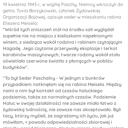
19 kwietnia 1943 r., w wigilię Paschy, Niemcy wkroczyli do
getta.
Tuvia Borzykowski
, członek Żydowskiej
Organizacji Bojowej, opisuje seder w mieszkaniu rabina
Eliezera Meisela:
"W
ś
r
ó
d tych zniszcze
ń
st
ó
ł
na
ś
rodku sali wygl
ą
da
ł
zupe
ł
nie nie na miejscu z kieliszkami nape
ł
nionymi
winem, z siedz
ą
ca wokó
ł
rodzina i rabinem czytaj
ą
cym
Hagad
ę
. Jego czytanie przerywa
ł
y eksplozje i terkot
karabin
ó
w maszynowych; twarze rodziny wok
ó
ł
sto
ł
u
o
ś
wietla
ł
o czerwone
ś
wiat
ł
o z p
ł
on
ą
cych w pobli
ż
u
budynk
ó
w".
"To by
ł
Seder Paschalny - W jednym z bunkr
ó
w
przypadkiem natkn
ę
ł
am si
ę
na rabina Meisela. Mi
ę
dzy
nami a nim by
ł
kontakt od czas
ó
w haluckiego
podziemia, tak
ż
e za normalnych czasów. Podziemie
Haluc w swojej dzia
ł
alno
ś
ci nie zawsze mia
ł
o
ł
atwo z
ż
ydowsk
ą
ludno
ś
ci
ą
, nie zawsze nas akceptowa
ł
o. Byli
tacy, kt
ó
rzy my
ś
leli,
ż
e zagra
ż
amy ich
ż
yciu, jak ju
ż
mówi
ł
am, < powodu odpowiedzialno
ś
ci zbiorowej i