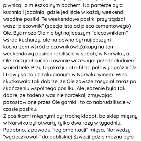
piwnicą i z mieszkalnym dachem. Na parterze była
kuchnia i jadalnia, gdzie jedliście w każdy weekend
wspólne posiłki. Te weekendowe posiłki przyrządzał
wasz "piecownik" (specjalista od pieca cementowego)
Ole. Być może Ole nie był najlepszym "piecownikiem"
wśród kucharzy, ale na pewno był najlepszym
kucharzem wśród piecowników! Zakupy na ten
weekendowy posiłek robiliście w sobotę w Narwiku, a
Ole zaczynał kucharzowanie wczesnym przedpołudniem
w niedziele. Przy tej okazji potrafił do połowy opróżnić 3-
litrowy karton z zakupionym w Narwiku winem. Wino
skutkowało tak dobrze, że Ole zawsze zasypiał zaraz po
skończeniu wspólnego posiłku. Ale jedzenie było tak
dobre, że żaden z was nie narzekał, zmywając
pozostawione przez Ole garnki i to co nabrudziliście w
czasie posiłku.
Z posiłkami mięsnymi był trochę kłopot, bo sklep mięsny
w Narwiku był otwarty tylko dwa razy w tygodniu.
Podobno, z powodu "reglamentacji" mięsa, Norwedzy
"wycieczkowali" do pobliskiej Szwecji gdzie można było