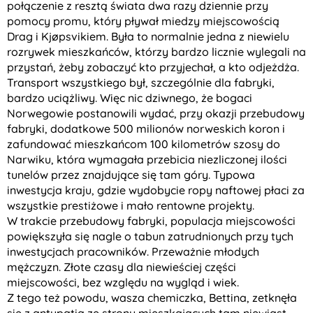
połączenie z resztą świata dwa razy dziennie przy
pomocy promu, który pływał miedzy miejscowością
Drag i Kjøpsvikiem. Była to normalnie jedna z niewielu
rozrywek mieszkańców, którzy bardzo licznie wylegali na
przystań, żeby zobaczyć kto przyjechał, a kto odjeżdża.
Transport wszystkiego był, szczególnie dla fabryki,
bardzo uciążliwy. Więc nic dziwnego, że bogaci
Norwegowie postanowili wydać, przy okazji przebudowy
fabryki, dodatkowe 500 milionów norweskich koron i
zafundować mieszkańcom 100 kilometrów szosy do
Narwiku, która wymagała przebicia niezliczonej ilości
tunelów przez znajdujące się tam góry. Typowa
inwestycja kraju, gdzie wydobycie ropy naftowej płaci za
wszystkie prestiżowe i mało rentowne projekty.
W trakcie przebudowy fabryki, populacja miejscowości
powiększyła się nagle o tabun zatrudnionych przy tych
inwestycjach pracowników. Przeważnie młodych
mężczyzn. Złote czasy dla niewieściej części
miejscowości, bez względu na wygląd i wiek.
Z tego też powodu, wasza chemiczka, Bettina, zetknęła