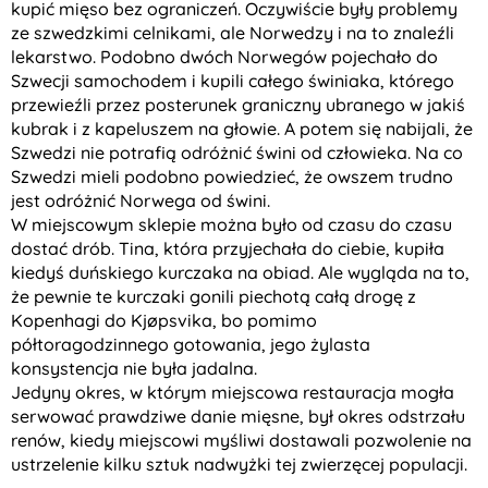
kupić mięso bez ograniczeń. Oczywiście były problemy
ze szwedzkimi celnikami, ale Norwedzy i na to znaleźli
lekarstwo. Podobno dwóch Norwegów pojechało do
Szwecji samochodem i kupili całego świniaka, którego
przewieźli przez posterunek graniczny ubranego w jakiś
kubrak i z kapeluszem na głowie. A potem się nabijali, że
Szwedzi nie potrafią odróżnić świni od człowieka. Na co
Szwedzi mieli podobno powiedzieć, że owszem trudno
jest odróżnić Norwega od świni.
W miejscowym sklepie można było od czasu do czasu
dostać drób. Tina, która przyjechała do ciebie, kupiła
kiedyś duńskiego kurczaka na obiad. Ale wygląda na to,
że pewnie te kurczaki gonili piechotą całą drogę z
Kopenhagi do Kjøpsvika, bo pomimo
półtoragodzinnego gotowania, jego żylasta
konsystencja nie była jadalna.
Jedyny okres, w którym miejscowa restauracja mogła
serwować prawdziwe danie mięsne, był okres odstrzału
renów, kiedy miejscowi myśliwi dostawali pozwolenie na
ustrzelenie kilku sztuk nadwyżki tej zwierzęcej populacji.