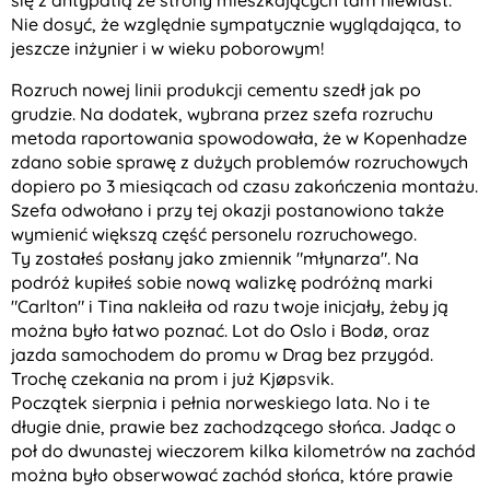
się z antypatią ze strony mieszkających tam niewiast.
Nie dosyć, że względnie sympatycznie wyglądająca, to
jeszcze inżynier i w wieku poborowym!
Rozruch nowej linii produkcji cementu szedł jak po
grudzie. Na dodatek, wybrana przez szefa rozruchu
metoda raportowania spowodowała, że w Kopenhadze
zdano sobie sprawę z dużych problemów rozruchowych
dopiero po 3 miesiącach od czasu zakończenia montażu.
Szefa odwołano i przy tej okazji postanowiono także
wymienić większą część personelu rozruchowego.
Ty zostałeś posłany jako zmiennik "młynarza". Na
podróż kupiłeś sobie nową walizkę podróżną marki
"Carlton" i Tina nakleiła od razu twoje inicjały, żeby ją
można było łatwo poznać. Lot do Oslo i Bodø, oraz
jazda samochodem do promu w Drag bez przygód.
Trochę czekania na prom i już Kjøpsvik.
Początek sierpnia i pełnia norweskiego lata. No i te
długie dnie, prawie bez zachodzącego słońca. Jadąc o
poł do dwunastej wieczorem kilka kilometrów na zachód
można było obserwować zachód słońca, które prawie