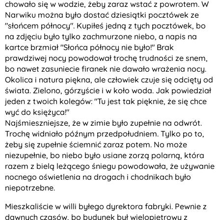
chowało się w wodzie, żeby zaraz wstać z powrotem. W
Narwiku można było dostać dziesiątki pocztówek ze
"słońcem północy". Kupiłeś jedną z tych pocztówek, bo
na zdjęciu było tylko zachmurzone niebo, a napis na
kartce brzmiał "Słońca północy nie było!" Brak
prawdziwej nocy powodował trochę trudności ze snem,
bo nawet zasuniecie firanek nie dawało wrażenia nocy.
Okolica i natura piękna, ale człowiek czuje się odcięty od
świata. Zielono, górzyście i w koło woda. Jak powiedział
jeden z twoich kolegów: "Tu jest tak pięknie, że się chce
wyć do księżyca!"
Najśmieszniejsze, że w zimie było zupełnie na odwrót.
Trochę widniało późnym przedpołudniem. Tylko po to,
żeby się zupełnie ściemnić zaraz potem. No może
niezupełnie, bo niebo było usiane zorzą polarną, która
razem z bielą leżącego śniegu powodowała, że używanie
nocnego oświetlenia na drogach i chodnikach było
niepotrzebne.
Mieszkaliście w willi byłego dyrektora fabryki. Pewnie z
dawnych czasów, bo budynek był wielopiętrowy z