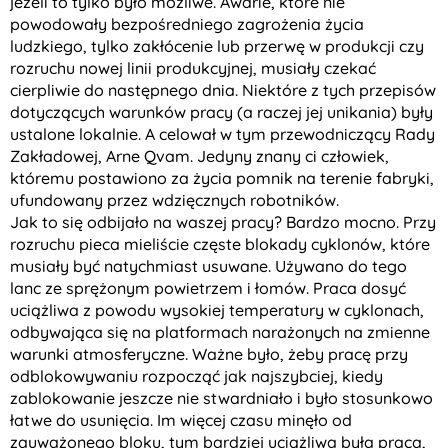
jeżeli to tylko było możliwe. Awarie, które nie
powodowały bezpośredniego zagrożenia życia
ludzkiego, tylko zakłócenie lub przerwę w produkcji czy
rozruchu nowej linii produkcyjnej, musiały czekać
cierpliwie do następnego dnia. Niektóre z tych przepisów
dotyczących warunków pracy (a raczej jej unikania) były
ustalone lokalnie. A celował w tym przewodniczący Rady
Zakładowej, Arne Qvam. Jedyny znany ci człowiek,
któremu postawiono za życia pomnik na terenie fabryki,
ufundowany przez wdzięcznych robotników.
Jak to się odbijało na waszej pracy? Bardzo mocno. Przy
rozruchu pieca mieliście częste blokady cyklonów, które
musiały być natychmiast usuwane. Używano do tego
lanc ze sprężonym powietrzem i łomów. Praca dosyć
uciążliwa z powodu wysokiej temperatury w cyklonach,
odbywająca się na platformach narażonych na zmienne
warunki atmosferyczne. Ważne było, żeby pracę przy
odblokowywaniu rozpocząć jak najszybciej, kiedy
zablokowanie jeszcze nie stwardniało i było stosunkowo
łatwe do usunięcia. Im więcej czasu minęło od
zauważonego bloku, tym bardziej uciążliwa była praca,