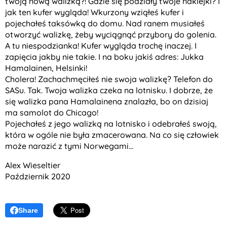
twoją nową walizką?! Gdzie się podziały twoje naklejki? I
jak ten kufer wygląda! Wkurzony wziąłeś kufer i
pojechałeś taksówką do domu. Nad ranem musiałeś
otworzyć walizkę, żeby wyciągnąć przybory do golenia.
A tu niespodzianka! Kufer wygląda trochę inaczej. I
zapięcia jakby nie takie. I na boku jakiś adres: Jukka
Hamalainen, Helsinki!
Cholera! Zachachmęciłeś nie swoja walizkę? Telefon do
SASu. Tak. Twoja walizka czeka na lotnisku. I dobrze, że
się walizka pana Hamalainena znalazła, bo on dzisiaj
ma samolot do Chicago!
Pojechałeś z jego walizką na lotnisko i odebrałeś swoją,
która w ogóle nie była zmacerowana. Na co się człowiek
może narazić z tymi Norwegami...
Alex Wieseltier
Październik 2020
Share