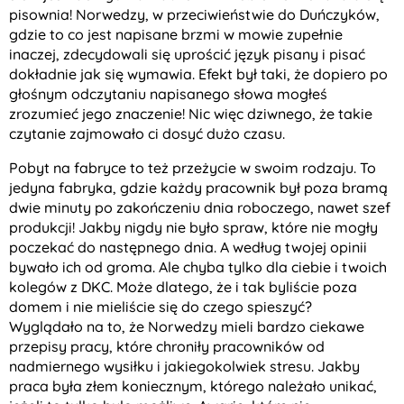
pisownia! Norwedzy, w przeciwieństwie do Duńczyków,
gdzie to co jest napisane brzmi w mowie zupełnie
inaczej, zdecydowali się uprościć język pisany i pisać
dokładnie jak się wymawia. Efekt był taki, że dopiero po
głośnym odczytaniu napisanego słowa mogłeś
zrozumieć jego znaczenie! Nic więc dziwnego, że takie
czytanie zajmowało ci dosyć dużo czasu.
Pobyt na fabryce to też przeżycie w swoim rodzaju. To
jedyna fabryka, gdzie każdy pracownik był poza bramą
dwie minuty po zakończeniu dnia roboczego, nawet szef
produkcji! Jakby nigdy nie było spraw, które nie mogły
poczekać do następnego dnia. A według twojej opinii
bywało ich od groma. Ale chyba tylko dla ciebie i twoich
kolegów z DKC. Może dlatego, że i tak byliście poza
domem i nie mieliście się do czego spieszyć?
Wyglądało na to, że Norwedzy mieli bardzo ciekawe
przepisy pracy, które chroniły pracowników od
nadmiernego wysiłku i jakiegokolwiek stresu. Jakby
praca była złem koniecznym, którego należało unikać,