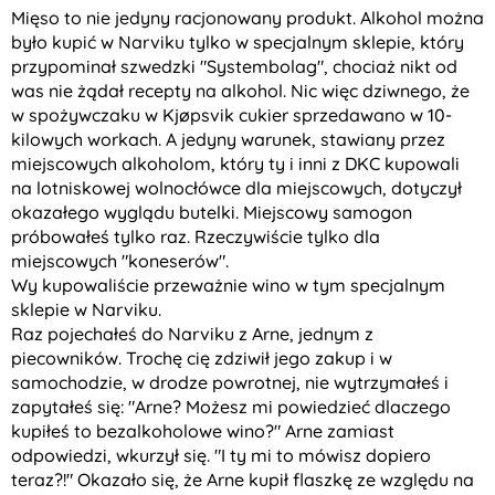
Mięso to nie jedyny racjonowany produkt. Alkohol można
było kupić w Narviku tylko w specjalnym sklepie, który
przypominał szwedzki "Systembolag", chociaż nikt od
was nie żądał recepty na alkohol. Nic więc dziwnego, że
w spożywczaku w Kjøpsvik cukier sprzedawano w 10-
kilowych workach. A jedyny warunek, stawiany przez
miejscowych alkoholom, który ty i inni z DKC kupowali
na lotniskowej wolnocłówce dla miejscowych, dotyczył
okazałego wyglądu butelki. Miejscowy samogon
próbowałeś tylko raz. Rzeczywiście tylko dla
miejscowych "koneserów".
Wy kupowaliście przeważnie wino w tym specjalnym
sklepie w Narviku.
Raz pojechałeś do Narviku z Arne, jednym z
piecowników. Trochę cię zdziwił jego zakup i w
samochodzie, w drodze powrotnej, nie wytrzymałeś i
zapytałeś się: "Arne? Możesz mi powiedzieć dlaczego
kupiłeś to bezalkoholowe wino?" Arne zamiast
odpowiedzi, wkurzył się. "I ty mi to mówisz dopiero
teraz?!" Okazało się, że Arne kupił flaszkę ze względu na