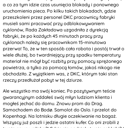
a co za tym idzie czas usunięcia blokady i ponownego
uruchomienia pieca. Po kilku takich blokadach, gdzie
przeszkoleni przez personel DKC pracownicy fabryki
musieli sami pracować przy odblokowywaniem
cyklonów, Rada Zakładowa uzgodniła z dyrekcją
fabryki, że po każdych 45 minutach pracy przy
cyklonach należy się pracownikom 15-minutowa
przerwa! To, że w ten sposób cała robota i postój trwał o
wiele dłużej, bo twardniejący przy spadku temperatury
materiał nie mógł być rozbity przy pomocy sprężonego
powietrza, a tylko za pomocą łomów, jakoś nikogo nie
obchodziło. Z wyjątkiem was, z DKC, którym taki stan
rzeczy przedłużał pobyt w tej dziurze.
Ale wszystko ma swój koniec. Po pozytywnym teście
gwarancyjnym oddałeś swój młyn ludziom klienta i
mogłeś jechać do domu. Znowu prom do Drag.
Samochodem do Bodø. Samolot do Oslo. I przelot do
Kopenhagi. Na lotnisku długie oczekiwanie na bagaż.
Wszyscy już poszli i jedzie ostatni kufer. Co oni zrobili z