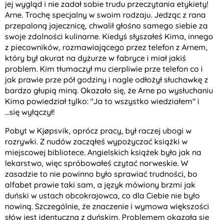
jej wygląd i nie zadał sobie trudu przeczytania etykiety!
Arne. Trochę specjalny w swoim rodzaju. Jedząc z rana
przepaloną jajecznicę, chwalił głośno samego siebie za
swoje zdolności kulinarne. Kiedyś słyszałeś Kima, innego
z piecowników, rozmawiającego przez telefon z Arnem,
który był akurat na dyżurze w fabryce i miał jakiś
problem. Kim tłumaczył mu cierpliwie prze telefon co i
jak prawie prze pół godziny i nagle odłożył słuchawkę z
bardzo głupią miną. Okazało się, że Arne po wysłuchaniu
Kima powiedział tylko: "Ja to wszystko wiedziałem" i
...się wyłączył!
Pobyt w Kjøpsvik, oprócz pracy, był raczej ubogi w
rozrywki. Z nudów zacząłeś wypożyczać książki w
miejscowej bibliotece. Angielskich książek było jak na
lekarstwo, więc spróbowałeś czytać norweskie. W
zasadzie to nie powinno było sprawiać trudności, bo
alfabet prawie taki sam, a język mówiony brzmi jak
duński w ustach obcokrajowca, co dla Ciebie nie było
nowiną. Szczególnie, że znaczenie i wymowa większości
słów jest identyczna z duńskim. Problemem okazała się