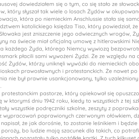
ausovej dowiedziałem się o tym, co się stało ze słowac
, który słyszał tak wiele o losach Żydów w okupowane
łowacja, która po niemieckim Anschlussie stała się s
ztwem katolickiego księdza Tiso, który powiedział, że
łowaka jest zniszczenie jego odwiecznych wrogów, Ż
dyny na świecie miał oficjalną umowę z hitlerowskimi N
za każdego Żyda, którego Niemcy wywiozą bezpowrotni
hsmark płacili sami wywożeni Żydzi. Że ze względu na o
ość Żydów, którzy uniknęli wywózki do niemieckich ob
wioskach prawosławnych i protestanckich. Że nawet po
 nie był prawnie usankcjonowany, tylko uzależniony 
.
o protestanckim pastorze, który opiekował się opuszcz
ę w ktorymś dniu 1942 roku, kiedy to wszystkich z tej 
żały wszystkie podręczniki szkolne, zeszyty z poprawka
 z wypracowań poprawionych czerwonym ołówkiem, dzi
 napisał, że jak dorośnie, to zostanie leśnikiem i będz
 poroży, bo ludzie mają szacunek dla takich, co potrafi
lanach pozostały tylko pożółkłe kartki. Z tych kilkuset