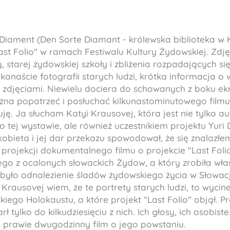
 Diament (Den Sorte Diamant - królewska biblioteka 
Last Folio" w ramach Festiwalu Kultury Żydowskiej. Zdję
 starej żydowskiej szkoły i zbliżenia rozpadających się
naście fotografii starych ludzi, krótka informacja o w
zdjęciami. Niewielu dociera do schowanych z boku ekr
na popatrzeć i posłuchać kilkunastominutowego filmu
buję. Ja słucham Katyi Krausovej, która jest nie tylko
tej wystawie, ale również uczestnikiem projektu Yuri 
obieta i jej dar przekazu spowodował, że się znalazłe
 projekcji dokumentalnego filmu o projekcie "Last Fol
dnego z ocalonych słowackich Żydow, a który zrobiła wł
 było odnalezienie śladów żydowskiego życia w Słowacji
 Krausovej wiem, że te portrety starych ludzi, to wycine
kiego Holokaustu, a które projekt "Last Folio" objął. Pro
rł tylko do kilkudziesięciu z nich. Ich głosy, ich osobis
n prawie dwugodzinny film o jego powstaniu.