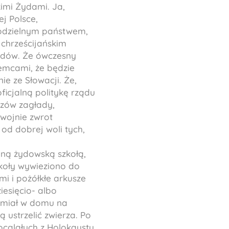
kimi Żydami. Ja,
j Polsce,
amodzielnym państwem,
 chrześcijańskim
ydów. Że ówczesny
iemcami, że będzie
e ze Słowacji. Że,
ficjalną politykę rządu
ozów zagłady,
 wojnie zwrot
od dobrej woli tych,
oną żydowską szkołą,
szkoły wywieziono do
mi i pożółkłe arkusze
esięcio- albo
ie miał w domu na
ą ustrzelić zwierza. Po
 ocalałych z Holokaustu