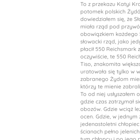
To z przekazu Katyi Kr
potomek polskich Żydów
dowiedziałem się, że S
miała rząd pod przywód
obowiązkiem każdego S
słowacki rząd, jako je
płacił 550 Reichsmark 
oczywiście, te 550 Reic
Tiso, znakomita większ
uratowała się tylko w 
zabranego Żydom mienia
którzy te mienie zabrali
To od niej usłyszałem 
gdzie czas zatrzymał si
obozów. Gdzie wciąż le
ocen. Gdzie, w jednym
jedenastoletni chłopiec
ścianach pełno jelenich
tym chłopcu i po jego p