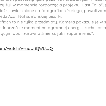
zy żyli w momencie rozpoczęcia projektu "Last Folio", 
iażki, uwiecznione na fotografiach Yuriego, powoli zami
dź Azar Nafisi, irańskiej pisarki:
afiach to nie tylko przedmioty. Kamera pokazuje je w s
ednocześnie momentem ogromnej energii i ruchu, ost
jącym opór zarówno śmierci, jak i zapomnieniu".
.com/watch?v=aaUriQWUczQ