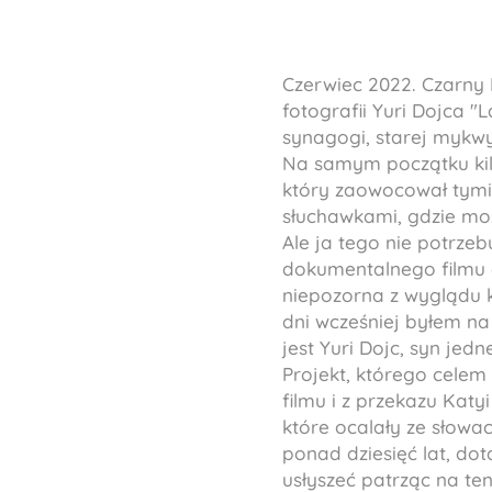
Czerwiec 2022. Czarny
fotografii Yuri Dojca "
synagogi, starej mykwy,
Na samym początku kilka
który zaowocował tymi 
słuchawkami, gdzie moż
Ale ja tego nie potrze
dokumentalnego filmu o 
niepozorna z wyglądu k
dni wcześniej byłem na
jest Yuri Dojc, syn je
Projekt, którego celem
filmu i z przekazu Katyi
które ocalały ze słowac
ponad dziesięć lat, dota
usłyszeć patrząc na te