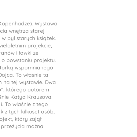
w Kopenhadze). Wystawa
cia wnętrza starej
 w pył starych książek.
ieloletnim projekcie,
anów i ławki ze
 o powstaniu projektu.
 autorką wspomnianego
Dojca. To własnie ta
m na tej wystawie. Dwa
io", którego autorem
aśnie Katya Krausova.
. To właśnie z tego
k z tych kilkuset osób,
jekt, który zajął
te przeżycia można