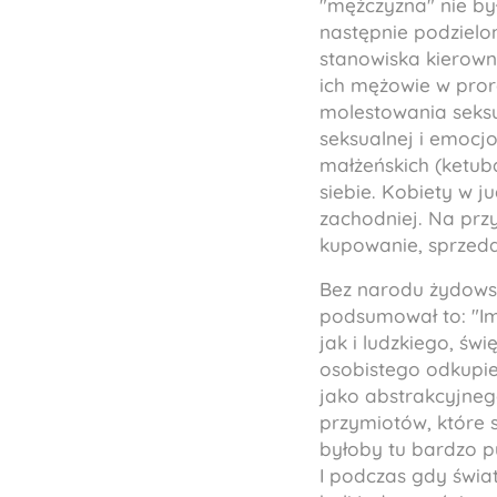
"mężczyzna" nie by
następnie podzielo
stanowiska kierowni
ich mężowie w pror
molestowania seksu
seksualnej i emocj
małżeńskich (
ketub
siebie. Kobiety w j
zachodniej. Na prz
kupowanie, sprzeda
Bez narodu żydowski
podsumował to:
"I
jak i ludzkiego, świ
osobistego odkupie
jako abstrakcyjnego
przymiotów, które
byłoby tu bardzo p
I podczas gdy świa