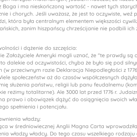
 Boga i ma nieskończoną wartość - nawet tych staryc
nie i chorych. Jeśli uważasz, że jest to oczywiste, we
udzi, która była centralnym elementem większości cywili
kich, zanim hiszpańscy chrześcijanie nie podbili ich 
wolności i dążenie do szczęścia:
e Założyciele Ameryki mogli uznać, że "te prawdy są o
 to dalekie od oczywistości, chyba że było się pod si
 (w przeciwnym razie Deklaracja Niepodległości z 1776
 Wiele społeczeństw aż do czasów współczesnych dążył
mię służenia państwu, religii lub panu feudalnemu (ko
stkie reżimy totalitarne). Ale 3000 lat przed 1776 r. Juda
ma prawo i obowiązek dążyć do osiągnięcia swoich wła
ego spełnienia i potencjału.
awnienia władzy:
ca w średniowiecznej Anglii Magna Carta wprowadziła
enia władzy władcy. Do tego czasu wszelkiego rodzaju 