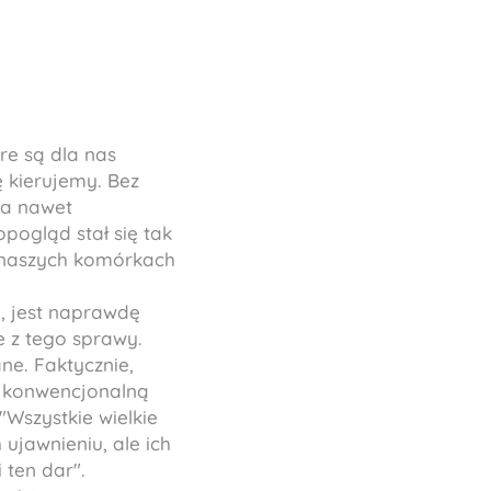
óre są dla nas
ę kierujemy. Bez
 a nawet
opogląd stał się tak
w naszych komórkach
u, jest naprawdę
e z tego sprawy.
ne. Faktycznie,
 z konwencjonalną
"Wszystkie wielkie
 ujawnieniu, ale ich
 ten dar".