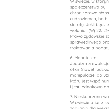
W świecie, w którym 
społeczeństwa byli
chronił prawa słabs
cudzoziemca, bo byl
sieroty. Jeśli będz
wołania" (Wj 22: 21-
Prawo żydowskie z
sprawiedliwego proc
traktowania bogat
6. Monoteizm:
Judaizm zrewolucjo
ofiar (nawet ludzk
manipulacje, do uz
który jest wspólny
i jest jednakowo d
7. Nieskończona wa
W świecie ofiar z l
zabijania dla więks