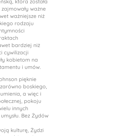
ńską, która została
ty zajmowały ważne
wet ważniejsze niż
kiego rodzaju
intymności
raktach
wet bardziej niż
 cywilizacji
iły kobietom na
stamentu i umów.
Johnson pięknie
 zarówno boskiego,
umienia, a więc i
ołecznej, pokoju
wielu innych
 umysłu. Bez Żydów
ją kulturę, Żydzi