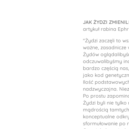
JAK ŻYDZI ZMIENIL
artykuł rabina Eph
"
Żydzi zaczęli to ws
ważne, zasadnicze wa
Żydów oglądalibyśm
odczuwalibyśmy inac
bardzo częścią nas
jako kod genetycz
Ilość podstawowych 
nadzwyczajna. Niezw
Po prostu zapominam
Żydzi byli nie tylko
mądrością tamtych 
konceptualne odkryc
sformułowanie po r