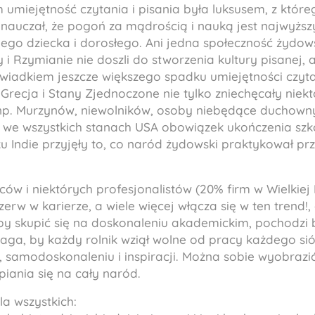
 umiejętność czytania i pisania była luksusem, z któreg
ęgi nauczał, że pogoń za mądrością i nauką jest najwy
go dziecka i dorosłego. Ani jedna społeczność żydowsk
 i Rzymianie nie doszli do stworzenia kultury pisanej, a
wiadkiem jeszcze większego spadku umiejętności czytan
 Grecja i Stany Zjednoczone nie tylko zniechęcały niek
 (np. Murzynów, niewolników, osoby niebędące duchowny
we wszystkich stanach USA obowiązek ukończenia szk
 Indie przyjęły to, co naród żydowski praktykował prze
w i niektórych profesjonalistów (20% firm w Wielkiej 
zerw w karierze, a wiele więcej włącza się w ten trend!,
 by skupić się na doskonaleniu akademickim, pochodzi 
ga, by każdy rolnik wziął wolne od pracy każdego si
e, samodoskonaleniu i inspiracji. Można sobie wyobraz
piania się na cały naród.
la wszystkich: