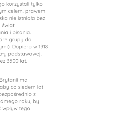
o korzystali tylko
ższym celem, prawem
a nie istniała bez
 świat
ia i pisania.
tóre grupy do
mi). Dopiero w 1918
oły podstawowej.
z 3500 lat.
Brytanii ma
 aby co siedem lat
bezpośrednio z
ódmego roku, by
ić wpływ tego