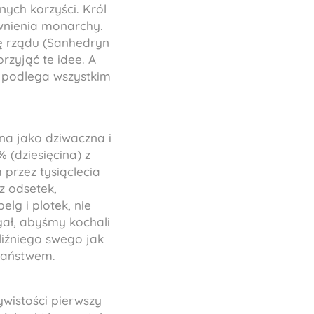
nych korzyści. Król
wnienia monarchy.
ę rządu (Sanhedryn
rzyjąć te idee. A
ż podlega wszystkim
na jako dziwaczna i
 (dziesięcina) z
przez tysiąclecia
z odsetek,
g i plotek, nie
gał, abyśmy kochali
liźniego swego jak
ijaństwem.
ywistości pierwszy