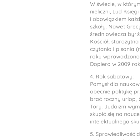
W świecie, w którym
nieliczni, Lud Ksi
i obowiązkiem każde
szkoły. Nawet Grecy
średniowiecza był ś
Kościół, starożytna
czytania i pisania
roku wprowadzono 
Dopiero w 2009 roku
4. Rok sabatowy:
Pomysł dla naukowcó
obecnie politykę pr
brać roczny urlop,
Tory. Judaizm wyma
skupić się na nauc
intelektualnego sku
5. Sprawiedliwość d