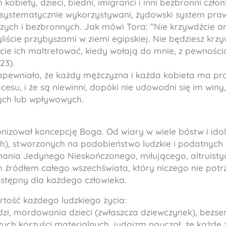
kobiety, dzieci, biedni, imigranci i inni bezbronni czło
 systematycznie wykorzystywani, żydowski system pra
zych i bezbronnych. Jak mówi Tora: "Nie krzywdźcie ani
iście przybyszami w ziemi egipskiej. Nie będziesz krz
iecie ich maltretować, kiedy wołają do mnie, z pewnośc
23).
apewniało, że każdy mężczyzna i każda kobieta ma p
esu, i że są niewinni, dopóki nie udowodni się im winy
ych lub wpływowych.
nizował koncepcję Boga. Od wiary w wiele bóstw i ido
ich), stworzonych na podobieństwo ludzkie i podatnych
nania Jedynego Nieskończonego, miłującego, altruist
m źródłem całego wszechświata, który niczego nie potr
ostępny dla każdego człowieka.
rtość każdego ludzkiego życia:
udzi, mordowania dzieci (zwłaszcza dziewczynek), bezs
zych korzyści materialnych, judaizm nauczał, że każde ż