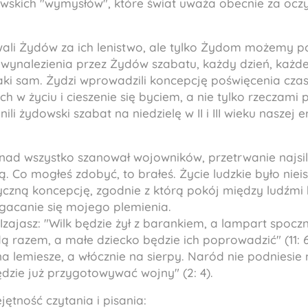
owskich "wymysłów", które świat uważa obecnie za oczy
li Żydów za ich lenistwo, ale tylko Żydom możemy p
wynalezienia przez Żydów szabatu, każdy dzień, każd
aki sam. Żydzi wprowadzili koncepcję poświęcenia czas
h w życiu i cieszenie się byciem, a nie tylko rzeczami 
ili żydowski szabat na niedzielę w II i III wieku naszej e
onad wszystko szanował wojowników, przetrwanie najsil
. Co mogłeś zdobyć, to brałeś. Życie ludzkie było niei
yczną koncepcję, zgodnie z którą pokój między ludźmi 
acanie się mojego plemienia.
Izajasz: "Wilk będzie żył z barankiem, a lampart spoczni
dą razem, a małe dziecko będzie ich poprowadzić" (11: 6
na lemiesze, a włócznie na sierpy. Naród nie podniesie
dzie już przygotowywać wojny" (2: 4).
ętność czytania i pisania: