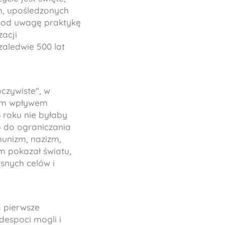
h, upośledzonych
ź pod uwagę praktykę
zacji
zaledwie 500 lat
czywiste", w
lnym wpływem
 roku nie byłaby
o do ograniczania
munizm, nazizm,
izm pokazał światu,
snych celów i
 pierwsze
despoci mogli i