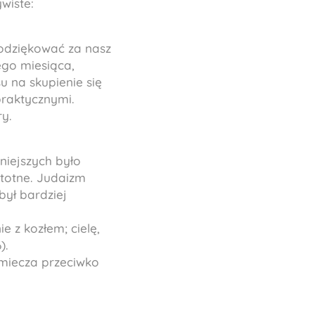
wiste:
odziękować za nasz
ego miesiąca,
u na skupienie się
praktycznymi.
ry.
niejszych było
stotne. Judaizm
był bardziej
e z kozłem; cielę,
).
 miecza przeciwko