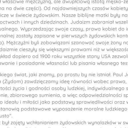
ł właściwie mężczyzną, ale dwupłciową istotą męsko-że
na na dwie części). Od najdawniejszych czasów kobie
cze w świecie żydowskim. Nasze biblijne matki były na
octwach i innych dziedzinach. Judaizm zabraniał wszel
alnego. Wyprzedzając swoje czasy, prawa kobiet do 
onalnej zostały zapisane w pierwszych żydowskich kont
a
). Mężczyźni byli zobowiązani szanować swoje żony na
udaizmie cieszyły się większymi prawami niż w większości
ykład dopiero od 1900 roku wszystkie stany USA zezwol
wanie i posiadanie własności lub pisania własnego te
ego świat, jaki znamy, po prostu by nie istniał. Paul 
m (Żydom) zawdzięczamy ideę równości wobec prawa,
ętości życia i godności osoby ludzkiej, indywidualnego s
nie, zbiorowego sumienia, a więc odpowiedzialności sp
 ideału i miłości jako podstawy sprawiedliwości oraz 
 stanowią podstawowe wyposażenie moralne ludzkiego
usto".
t był zajęty wchłanianiem żydowskich wynalazków w swo