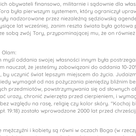
ch obywateli finansowo, militarnie i sądownie dla włas
ora była pierwszym systemem, który ograniczył upra
były nadzorowane przez niezależną sędziowską agend
ysiące lat wcześniej, zanim reszta świata była gotowa p
ł ze sobą zwój Tory, przypominającej mu, że on równie
n Olam
:
m myśl oddania swojej własności innym była postrzega
zm nauczał, że jesteśmy zobowiązani do oddania 10-20%
 by uczynić świat lepszym miejscem do życia. Judaizm 
kiedy wymagał od nas pożyczania pieniędzy bliźnim be
ch przedmiotów, powstrzymywania się od słownych obel
wać urazy, chronić zwierzęta przed cierpieniem, i wyma
ez względu na rasę, religię czy kolor skóry. "Kochaj b
pł. 19:18) zostało wprowadzone 2000 lat przed chrześc
e mężczyźni i kobiety są równi w oczach Boga (w rzecz