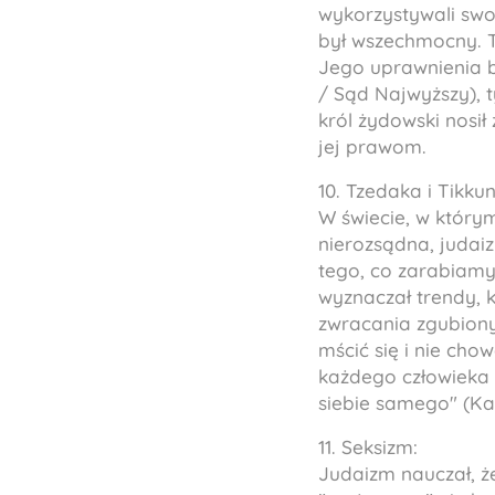
wykorzystywali swoi
był wszechmocny. T
Jego uprawnienia 
/ Sąd Najwyższy), t
król żydowski nosi
jej prawom.
10.
Tzedaka
i
Tikku
W świecie, w który
nierozsądna, judai
tego, co zarabiamy,
wyznaczał trendy, 
zwracania zgubiony
mścić się i nie cho
każdego człowieka b
siebie samego" (Ka
11. Seksizm:
Judaizm nauczał, ż