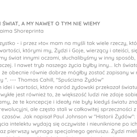
I ŚWIAT, A MY NAWET O TYM NIE WIEMY
raima Shoreprinta
zystko - i przez »to« mam na myśli tak wiele rzeczy, kt
rtości, którymi my, Żydzi i Goje, wierzący i ateiści, si
y świat innymi oczami, słuchalibyśmy w inny sposób,
zej. I nawet tryb naszego życia byłby inny... Ich świat
, że obecnie równie dobrze mógłby zostać zapisany 
ny
". --- Thomas Cahill, "Spuścizna Żydów"
idei i wartości, które naród żydowski przekazał świat
ykłe jest również to, że większość ludzi nie zdaje sobi
y, że te koncepcje i ideały nie były kiedyś światu zna
 rewolucyjni, ale często stali w całkowitej sprzeczności
czasów. Jak napisał Paul Johnson w "Historii Żydów":
ia intelektu wydają się oczywiste i nieuniknione po ich
az pierwszy wymaga specjalnego geniuszu. Żydzi mieli