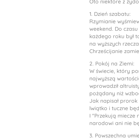
Oto niektóre z żyd
1. Dzień szabatu:
Rzymianie wyśmiewa
weekend. Do czasu 
każdego roku był t
na wyższych rzeczac
Chrześcijanie zamien
2. Pokój na Ziemi:
W świecie, który p
najwyższą wartością
wprowadził altruist
pożądany niż wzbog
Jak napisał prorok 
lwiątko i tuczne bę
I "Przekują miecze 
narodowi ani nie bę
3. Powszechna umiej