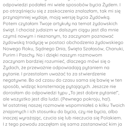
odpowiedzi podałeś mi wiele sposobów bycia Żydem. I
po otrząśnięciu się z zaskoczenia znalazłam, tak mi się
przynajmniej wydaje, moją wersję bycia Żydówką.
Potem czytałam Twoje artykuły na temat żydowskich
świąt. I chociaż judaizm w dalszym ciągu jest dla mnie
czymś nowym i nieznanym, to zaczynam poznawać
żydowską tradycję w postaci obchodzenia żydowskiego
Nowego Roku, Sądnego Dnia, Święta Szałasów, Chanuki,
Purim i Paschy. No i dzięki naszym rozmowom
zaczynam bardziej rozumieć, dlaczego mówi się o
Żydach, że przeważnie odpowiadają pytaniem na
pytanie. I przestalam uważać to za stwierdzenie
negatywne. Bo od czasu do czasu sama się bawię w ten
sposób, widząc konsternację pytających. Jeszcze nie
dorosłam do odpowiedzi typu „To jest dobre pytanie!”,
ale wszystko jest dla ludzi. (Pewnego pokroju, ha!).
W ostatniej naszej rozmowie wspomniałeś o kilku Twoich
znajomych i ich stosunku do bycia, czy nie bycia, albo
inaczej wyrażając, czucia się lub nieczucia się Polakiem.
I z tego powodu zaczęłam się sama zastanawiać kim ja