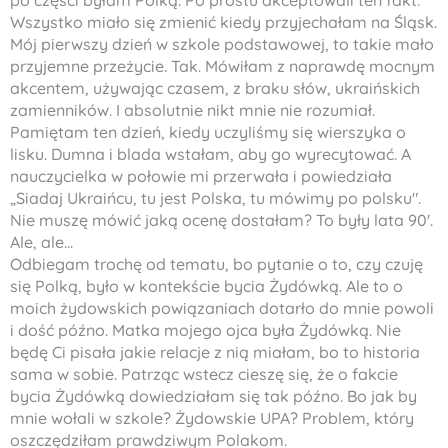
po części byłam Polką. Po prostu akceptowali ten fakt.
Wszystko miało się zmienić kiedy przyjechałam na Śląsk.
Mój pierwszy dzień w szkole podstawowej, to takie mało
przyjemne przeżycie. Tak. Mówiłam z naprawdę mocnym
akcentem, używając czasem, z braku słów, ukraińskich
zamienników. I absolutnie nikt mnie nie rozumiał.
Pamiętam ten dzień, kiedy uczyliśmy się wierszyka o
lisku. Dumna i blada wstałam, aby go wyrecytować. A
nauczycielka w połowie mi przerwała i powiedziała
„Siadaj Ukraińcu, tu jest Polska, tu mówimy po polsku".
Nie muszę mówić jaką ocenę dostałam? To były lata 90'.
Ale, ale...
Odbiegam trochę od tematu, bo pytanie o to, czy czuję
się Polką, było w kontekście bycia Żydówką. Ale to o
moich żydowskich powiązaniach dotarło do mnie powoli
i dość późno. Matka mojego ojca była Żydówką. Nie
będę Ci pisała jakie relacje z nią miałam, bo to historia
sama w sobie. Patrząc wstecz cieszę się, że o fakcie
bycia Żydówką dowiedziałam się tak późno. Bo jak by
mnie wołali w szkole? Żydowskie UPA? Problem, który
oszczędziłam prawdziwym Polakom.