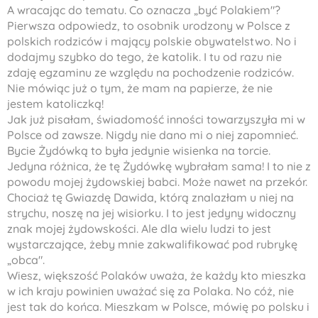
A wracając do tematu. Co oznacza „być Polakiem"?
Pierwsza odpowiedz, to osobnik urodzony w Polsce z
polskich rodziców i mający polskie obywatelstwo. No i
dodajmy szybko do tego, że katolik. I tu od razu nie
zdaję egzaminu ze względu na pochodzenie rodziców.
Nie mówiąc już o tym, że mam na papierze, że nie
jestem katoliczką!
Jak już pisałam, świadomość inności towarzyszyła mi w
Polsce od zawsze. Nigdy nie dano mi o niej zapomnieć.
Bycie Żydówką to była jedynie wisienka na torcie.
Jedyna różnica, że tę Żydówkę wybrałam sama! I to nie z
powodu mojej żydowskiej babci. Może nawet na przekór.
Chociaż tę Gwiazdę Dawida, którą znalazłam u niej na
strychu, noszę na jej wisiorku. I to jest jedyny widoczny
znak mojej żydowskości. Ale dla wielu ludzi to jest
wystarczające, żeby mnie zakwalifikować pod rubrykę
„obca".
Wiesz, większość Polaków uważa, że każdy kto mieszka
w ich kraju powinien uważać się za Polaka. No cóż, nie
jest tak do końca. Mieszkam w Polsce, mówię po polsku i