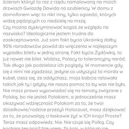
ścieram któryś to raz z rzędu namalowaną na moich
drzwiach Gwiazdę Dawida na szubienicy. W domu z
domofonem więc to nikt inny, tylko sąsiedzi, których
widzę pędzących co niedzielę na mszę.
Czy można dyskryminować kogoś ze względu na
nazwisko? Ideologicznie jestem trudna do
zaakceptowania. Już sam fakt bycia Ukrainką dałby
90% narodowców powód do wręczenia w najlepszym
wypadku biletu w jedną stronę. Fakt bycia Żydówką, to
już nawet nie bilet. Widzisz, Polacy to tolerancyjny naród.
Tak długo jak podzielasz ich poglądy. W momencie gdy
się z nimi nie zgadzasz, jedyne co usłyszysz to morda w
kubeł, ciesz się, że oddychasz, moja babcia ratowała
takich jak ty i gdyby nie nasza pomoc to by was nie było.
Nie masz prawa wypowiadać się na tematy związane z
Polską, bo nie jesteś Polakiem, a jednocześnie masz
okazywać wdzięczność Polakom za to, że twoi
dziadkowie/rodzice przeżyli Holocaust, masz dziękować
za to, że pozwalają ci łaskawie żyć w ICH kraju! Proste?
Teraz masz odpowiedz. Nie. Nie czuje się Polką. Czy
kocham ten kraj? Nie wiem. To kraj, w którym się