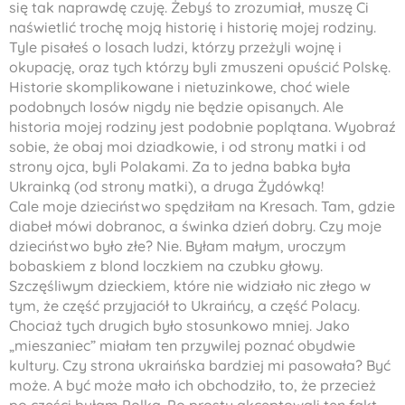
się tak naprawdę czuję. Żebyś to zrozumiał, muszę Ci
naświetlić trochę moją historię i historię mojej rodziny.
Tyle pisałeś o losach ludzi, którzy przeżyli wojnę i
okupację, oraz tych którzy byli zmuszeni opuścić Polskę.
Historie skomplikowane i nietuzinkowe, choć wiele
podobnych losów nigdy nie będzie opisanych. Ale
historia mojej rodziny jest podobnie poplątana. Wyobraź
sobie, że obaj moi dziadkowie, i od strony matki i od
strony ojca, byli Polakami. Za to jedna babka była
Ukrainką (od strony matki), a druga Żydówką!
Cale moje dzieciństwo spędziłam na Kresach. Tam, gdzie
diabeł mówi dobranoc, a świnka dzień dobry. Czy moje
dzieciństwo było złe? Nie. Byłam małym, uroczym
bobaskiem z blond loczkiem na czubku głowy.
Szczęśliwym dzieckiem, które nie widziało nic złego w
tym, że część przyjaciół to Ukraińcy, a część Polacy.
Chociaż tych drugich było stosunkowo mniej. Jako
„mieszaniec” miałam ten przywilej poznać obydwie
kultury. Czy strona ukraińska bardziej mi pasowała? Być
może. A być może mało ich obchodziło, to, że przecież