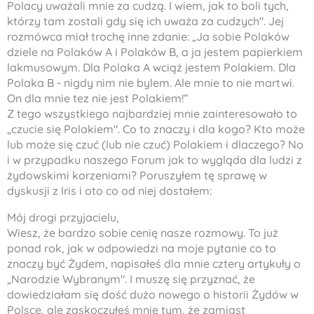
Polacy uważali mnie za cudzą. I wiem, jak to boli tych,
którzy tam zostali gdy się ich uważa za cudzych". Jej
rozmówca miał trochę inne zdanie: „Ja sobie Polaków
dziele na Polaków A i Polaków B, a ja jestem papierkiem
lakmusowym. Dla Polaka A wciąż jestem Polakiem. Dla
Polaka B - nigdy nim nie bylem. Ale mnie to nie martwi.
On dla mnie tez nie jest Polakiem!”
Z tego wszystkiego najbardziej mnie zainteresowało to
„czucie się Polakiem". Co to znaczy i dla kogo? Kto może
lub może się czuć (lub nie czuć) Polakiem i dlaczego? No
i w przypadku naszego Forum jak to wygląda dla ludzi z
żydowskimi korzeniami? Poruszyłem tę sprawę w
dyskusji z Iris i oto co od niej dostałem:
Mój drogi przyjacielu,
Wiesz, że bardzo sobie cenię nasze rozmowy. To już
ponad rok, jak w odpowiedzi na moje pytanie co to
znaczy być Żydem, napisałeś dla mnie cztery artykuły o
„Narodzie Wybranym". I muszę się przyznać, że
dowiedziałam się dość dużo nowego o historii Żydów w
Polsce, ale zaskoczyłeś mnie tym, że zamiast