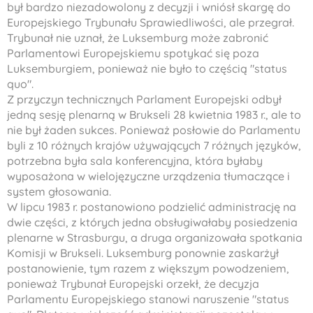
był bardzo niezadowolony z decyzji i wniósł skargę do
Europejskiego Trybunału Sprawiedliwości, ale przegrał.
Trybunał nie uznał, że Luksemburg może zabronić
Parlamentowi Europejskiemu spotykać się poza
Luksemburgiem, ponieważ nie było to częścią "status
quo".
Z przyczyn technicznych Parlament Europejski odbył
jedną sesję plenarną w Brukseli 28 kwietnia 1983 r., ale to
nie był żaden sukces. Ponieważ posłowie do Parlamentu
byli z 10 różnych krajów używających 7 różnych języków,
potrzebna była sala konferencyjna, która byłaby
wyposażona w wielojęzyczne urządzenia tłumaczące i
system głosowania.
W lipcu 1983 r. postanowiono podzielić administrację na
dwie części, z których jedna obsługiwałaby posiedzenia
plenarne w Strasburgu, a druga organizowała spotkania
Komisji w Brukseli. Luksemburg ponownie zaskarżył
postanowienie, tym razem z większym powodzeniem,
ponieważ Trybunał Europejski orzekł, że decyzja
Parlamentu Europejskiego stanowi naruszenie "status