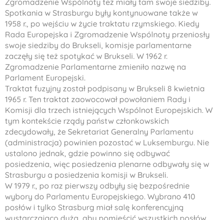
Zgromadzenie Wspólnoty też miały tam swoje siedziby.
Spotkania w Strasburgu były kontynuowane także w
1958 r., po wejściu w życie traktatu rzymskiego. Kiedy
Rada Europejska i Zgromadzenie Wspólnoty przeniosły
swoje siedziby do Brukseli, komisje parlamentarne
zaczęły się też spotykać w Brukseli. W 1962 r.
Zgromadzenie Parlamentarne zmieniło nazwę na
Parlament Europejski.
Traktat fuzyjny został podpisany w Brukseli 8 kwietnia
1965 r. Ten traktat zaowocował powołaniem Rady i
Komisji dla trzech istniejących Wspólnot Europejskich. W
tym kontekście rządy państw członkowskich
zdecydowały, że Sekretariat Generalny Parlamentu
(administracja) powinien pozostać w Luksemburgu. Nie
ustalono jednak, gdzie powinno się odbywać
posiedzenia, więc posiedzenia plenarne odbywały się w
Strasburgu a posiedzenia komisji w Brukseli.
W 1979 r., po raz pierwszy odbyły się bezpośrednie
wybory do Parlamentu Europejskiego. Wybrano 410
posłów i tylko Strasburg miał salę konferencyjną
wystarczająco dużą, aby pomieścić wszystkich posłów.