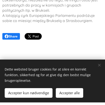
Luksemburgu, niezależnie od tego, ile innych osób jest
potrzebnych do pracy w komisjach i grupach
politycznych itp. w Brukseli.
A latający cyrk Europejskiego Parlamentu podróżuje
sobie co miesiąc między Brukselą a Strasbourgiem.
Share
Dette websted bruger cookies for at sikre en korrekt
funktion, sikkerhed og for at give dig den bedst mulige
Alex Wieseltier - Uredte tanker
brugeroplevelse.
Alle rettigheder forbeholdes 2019
Accepter kun nødvendige
Accepter alle
Drevet af
Webnode
Cookies
Kom i gang
Lav din egen hjemmeside gratis!