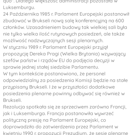
quo". Dlatego większość administracji pozostała w
Luksemburgu.
24 Października 1985 r. Parlament Europejski postanowił
zbudować w Brukseli nową salę konferencyjną na 600
członków. Uzasadnieniem budowy tak wielkiej sali była
nie tylko wielka ilość rutynowych posiedzeń, ale także
możliwość nadzwyczajnych sesji plenarnych.
W styczniu 1989 r. Parlament Europejski przyjął
propozycję Dereka Pragi (Wielka Brytania) wzywający
szefów państw i rządów EU do podjęcia decyzji w
sprawie jednej stałej siedzibie Parlamentu.
W tym kontekście postanowiono, że personel
odpowiedzialny za posiedzenia Komisji będzie na stałe
przypisany Brukseli. I że w przyszłości dodatkowe
posiedzenia plenarne powinny odbywać się również w
Brukseli.
Rezolucja spotkała się ze sprzeciwem zarówno Francji,
jak i Luksemburga. Francja postanowiła wywrzeć
polityczną presję na Parlament Europejski, co
doprowadziło do zatwierdzenia przez Parlament w
kwietniu 1990 r. propozycji Prezydium, że sesje plenarne