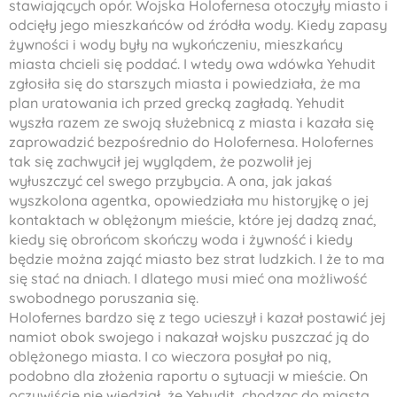
stawiających opór. Wojska
Holofernesa
otoczyły miasto i
odcięły jego mieszkańców od źródła wody. Kiedy zapasy
żywności i wody były na wykończeniu, mieszkańcy
miasta chcieli się poddać. I wtedy owa wdówka
Yehudit
zgłosiła się do starszych miasta i powiedziała, że ma
plan uratowania ich przed grecką zagładą.
Yehudit
wyszła razem ze swoją służebnicą z miasta i kazała się
zaprowadzić bezpośrednio do
Holofernesa
.
Holofernes
tak się zachwycił jej wyglądem, że pozwolił jej
wyłuszczyć cel swego przybycia. A ona, jak jakaś
wyszkolona agentka, opowiedziała mu historyjkę o jej
kontaktach w oblężonym mieście, które jej dadzą znać,
kiedy się obrońcom skończy woda i żywność i kiedy
będzie można zająć miasto bez strat ludzkich. I że to ma
się stać na dniach. I dlatego musi mieć ona możliwość
swobodnego poruszania się.
Holofernes
bardzo się z tego ucieszył i kazał postawić jej
namiot obok swojego i nakazał wojsku puszczać ją do
oblężonego miasta. I co wieczora posyłał po nią,
podobno dla złożenia raportu o sytuacji w mieście. On
oczywiście nie wiedział, że
Yehudit
, chodząc do miasta,