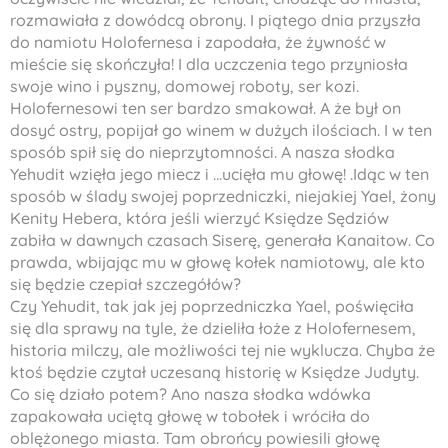
rozmawiała z dowódcą obrony. I piątego dnia przyszła
do namiotu
Holofernesa
i zapodała, że żywność w
mieście się skończyła! I dla uczczenia tego przyniosła
swoje wino i pyszny, domowej roboty, ser kozi.
Holofernesowi
ten ser bardzo smakował. A że był on
dosyć ostry, popijał go winem w dużych ilościach. I w ten
sposób spił się do nieprzytomności. A nasza słodka
Yehudit
wzięła jego miecz i ...ucięła mu głowę! .Idąc w ten
sposób w ślady swojej poprzedniczki, niejakiej
Yael
, żony
Kenity Hebera
, która jeśli wierzyć
Księdze Sędziów
zabiła w dawnych czasach
Siserę
, generała
Kanaitow
. Co
prawda, wbijając mu w głowę kołek namiotowy, ale kto
się będzie czepiał szczegółów?
Czy
Yehudit
, tak jak jej poprzedniczka
Yael
, poświęciła
się dla sprawy na tyle, że dzieliła łoże z
Holofernesem
,
historia milczy, ale możliwości tej nie wyklucza. Chyba że
ktoś będzie czytał uczesaną historię w
Księdze Judyty
.
Co się działo potem? Ano nasza słodka wdówka
zapakowała uciętą głowę w tobołek i wróciła do
oblężonego miasta. Tam obrońcy powiesili głowę