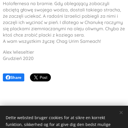
Holofernesa na bramie. Gdy oblegający zobaczyli
obciętą głowę swojego wodza, dostali takiego stracha,
że zaczęli uciekać. A radośni Izraelici pobiegli za nimi i
zaczęli ich wycinać w pień. I dlatego w Chanukę raczymy
się plackami ziemniaczanymi na oleju oliwnym. Chyba że
ktoś chce zrobić placki z koziego sera.
A wam wszystkim życzę:
Chag Urim Sameach
!
Alex Wieseltier
Grudzień 2020
Share
Dette websted bruger cookies for at sikre en korrekt
funktion, sikkerhed og for at give dig den bedst mulige