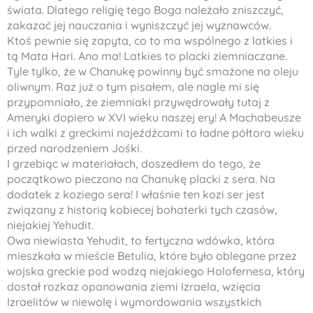
świata. Dlatego religię tego Boga należało zniszczyć,
zakazać jej nauczania i wyniszczyć jej wyznawców.
Ktoś pewnie się zapyta, co to ma wspólnego z
latkies
i
tą Mata Hari. Ano ma!
Latkies
to placki ziemniaczane.
Tyle tylko, że w Chanukę powinny być smażone na oleju
oliwnym. Raz już o tym pisałem, ale nagle mi się
przypomniało, że ziemniaki przywędrowały tutaj z
Ameryki dopiero w XVI wieku naszej ery! A
Machabeusze
i ich walki z greckimi najeźdźcami to ładne półtora wieku
przed narodzeniem Jośki.
I grzebiąc w materiałach, doszedłem do tego, że
początkowo pieczono na Chanukę placki z sera. Na
dodatek z koziego sera! I właśnie ten kozi ser jest
związany z historią kobiecej bohaterki tych czasów,
niejakiej
Yehudit
.
Owa niewiasta
Yehudit
, to fertyczna wdówka, która
mieszkała w mieście
Betulia
, które było oblegane przez
wojska greckie pod wodzą niejakiego
Holofernesa
, który
dostał rozkaz opanowania ziemi Izraela, wzięcia
Izraelitów w niewolę i wymordowania wszystkich