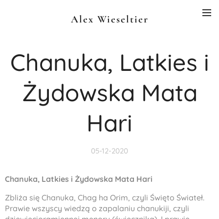
Alex Wieseltier
Chanuka, Latkies i
Żydowska Mata
Hari
05-12-2020
Chanuka, Latkies i Żydowska Mata Hari
Zbliża się Chanuka,
Chag ha Orim
, czyli Święto Świateł.
Prawie wszyscy wiedzą o zapalaniu c
hanukiji
, czyli