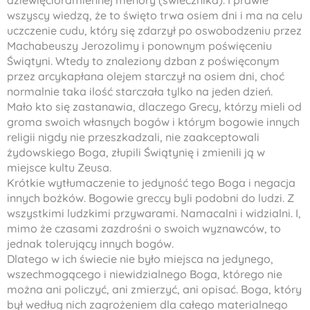
dziewięcioramiennej
menory
(świecznika). I prawie
wszyscy wiedzą, że to święto trwa osiem dni i ma na celu
uczczenie cudu, który się zdarzył po oswobodzeniu przez
Machabeuszy
Jerozolimy i ponownym poświęceniu
Świątyni. Wtedy to znaleziony dzban z poświęconym
przez arcykapłana olejem starczył na osiem dni, choć
normalnie taka ilość starczała tylko na jeden dzień.
Mało kto się zastanawia, dlaczego Grecy, którzy mieli od
groma swoich własnych bogów i którym bogowie innych
religii nigdy nie przeszkadzali, nie zaakceptowali
żydowskiego Boga, złupili Świątynię i zmienili ją w
miejsce kultu Zeusa.
Krótkie wytłumaczenie to jedyność tego Boga i negacja
innych bożków. Bogowie greccy byli podobni do ludzi. Z
wszystkimi ludzkimi przywarami. Namacalni i widzialni. I,
mimo że czasami zazdrośni o swoich wyznawców, to
jednak tolerujący innych bogów.
Dlatego w ich świecie nie było miejsca na jedynego,
wszechmogącego i niewidzialnego Boga, którego nie
można ani policzyć, ani zmierzyć, ani opisać. Boga, który
był według nich zagrożeniem dla całego materialnego